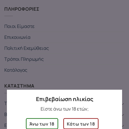
ΠΛΗΡΟΦΟΡΙΕΣ
Ποιοι Είμαστε
Επικοινωνία
Πολιτική Εχεμύθειας
Τρόποι Πληρωμής
Κατάλογος
ΚΑΤΑΣΤΗΜΑ
Επιβεβαίωση ηλικίας
Toys
Είστε άνω των 18 ετών;
Bondage
Άνω των 18
Κάτω των 18
Εσώρουχα