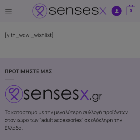
Skip
to
0
content
[yith_wcwl_wishlist]
ΠΡΟΤΙΜΗΣΤΕ ΜΑΣ
Το κατάστημά με την μεγαλύτερη συλλογή προϊόντων
στον χώρο των "adult accessories" σε ολόκληρη την
Ελλάδα.