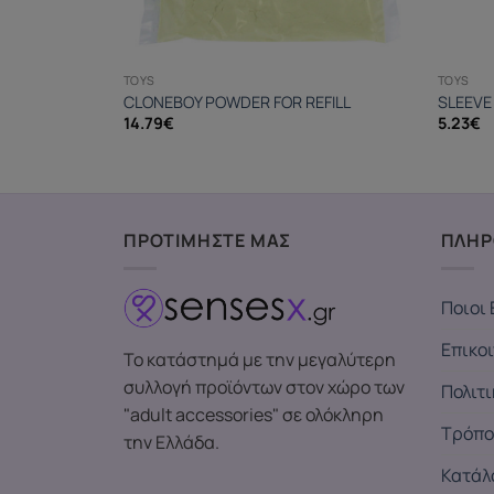
TOYS
TOYS
AXING ANAL
CLONEBOY POWDER FOR REFILL
SLEEVE
14.79
€
5.23
€
ΠΡΟΤΙΜΗΣΤΕ ΜΑΣ
ΠΛΗΡ
Ποιοι 
Επικο
Το κατάστημά με την μεγαλύτερη
συλλογή προϊόντων στον χώρο των
Πολιτ
"adult accessories" σε ολόκληρη
Τρόπο
την Ελλάδα.
Κατάλ