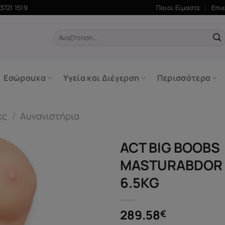
3721 1519
Ποιοι Είμαστε
Επι
Αναζήτηση
για:
Εσώρουχα
Υγεία και Διέγερση
Περισσότερα
ες
/
Αυνανιστήρια
ACT BIG BOOBS
MASTURABDOR 
6.5KG
289.58
€