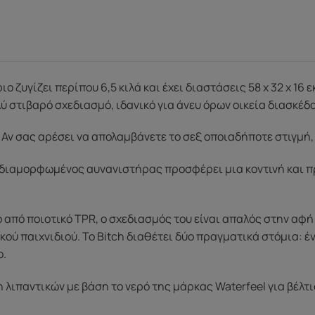
ιο ζυγίζει περίπου 6,5 κιλά και έχει διαστάσεις 58 x 32 x 1
λύ στιβαρό σχεδιασμό, ιδανικό για άνευ όρων οικεία διασκέδ
 Αν σας αρέσει να απολαμβάνετε το σεξ οποιαδήποτε στιγμή,
 διαμορφωμένος αυνανιστήρας προσφέρει μια κοντινή και π
από ποιοτικό TPR, ο σχεδιασμός του είναι απαλός στην αφή
ού παιχνιδιού. Το Bitch διαθέτει δύο πραγματικά στόμια: έν
ο.
 λιπαντικών με βάση το νερό της μάρκας Waterfeel για βέλτ