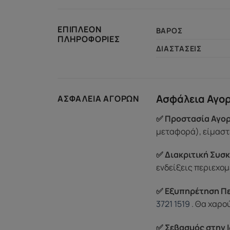
ΕΠΙΠΛΈΟΝ
ΒΆΡΟΣ
ΠΛΗΡΟΦΟΡΊΕΣ
ΔΙΑΣΤΆΣΕΙΣ
Ασφάλεια Αγο
ΑΣΦΆΛΕΙΑ ΑΓΟΡΏΝ
✅ Προστασία Αγορ
μεταφορά), είμαστε
✅ Διακριτική Συσκ
ενδείξεις περιεχομ
✅ Εξυπηρέτηση Π
3721 1519
. Θα χαρο
✅ Σεβασμός στην Ι