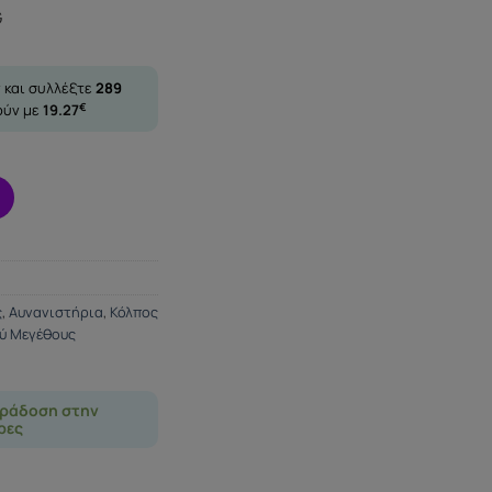
G
 και συλλέξτε
289
ούν με
19.27
€
ς
,
Αυνανιστήρια
,
Κόλπος
ύ Μεγέθους
ράδοση στην
ρες