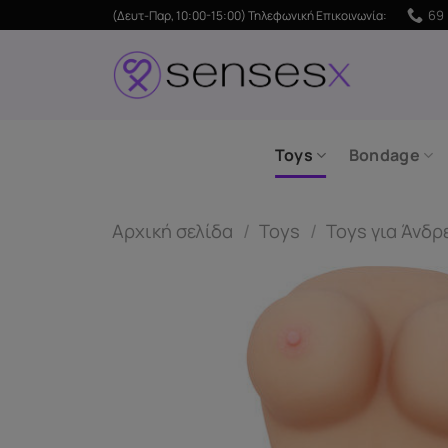
Μετάβαση
69 
(Δευτ-Παρ, 10:00-15:00) Τηλεφωνική Επικοινωνία:
στο
περιεχόμενο
Toys
Bondage
Αρχική σελίδα
/
Toys
/
Toys για Άνδρ