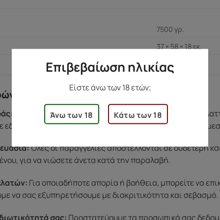
7500 γρ.
37 × 58 × 18 εκ.
Επιβεβαίωση ηλικίας
Είστε άνω των 18 ετών;
ρών
άς:
Αν υπάρξει κάποιο πρόβλημα με το προϊόν σας (π.χ. ελα
Άνω των 18
Κάτω των 18
 εδώ για εσάς. Η ομάδα μας θα φροντίσει να βρει λύση άμε
ευασία:
Όλες οι παραγγελίες αποστέλλονται σε ουδέτερη κα
ένου, για να νιώσετε άνετα κατά την παραλαβή.
ελατών:
Για οποιαδήποτε απορία ή βοήθεια, μπορείτε να επ
ύμε να σας εξυπηρετήσουμε με διακριτικότητα και σεβασμό.
διωτικότητά σας:
Προστατεύουμε τα προσωπικά σας δεδομένα