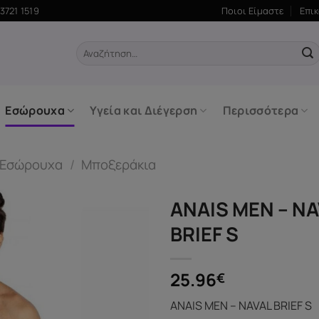
3721 1519
Ποιοι Είμαστε
Επι
Αναζήτηση
για:
Εσώρουχα
Υγεία και Διέγερση
Περισσότερα
 Εσώρουχα
/
Μποξεράκια
ANAIS MEN – N
BRIEF S
25.96
€
ANAIS MEN – NAVAL BRIEF S