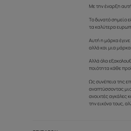
Με την έναρξη αυτ
Το δυνατό σημείο ε
τα καλύτερα ευρωπ
Αυτή η μάρκα έγινε 
αλλά και μια μάρκα
Αλλά όλα εξακολουθ
ποιότητα κάθε προ
Ως συνέπεια της επ
αναπτύσσοντας μια 
ανοιχτές αγκάλες 
την εικόνα τους, α