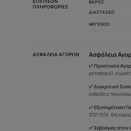
ΕΠΙΠΛΈΟΝ
ΒΆΡΟΣ
ΠΛΗΡΟΦΟΡΊΕΣ
ΔΙΑΣΤΆΣΕΙΣ
ΜΈΓΕΘΟΣ
Ασφάλεια Αγο
ΑΣΦΆΛΕΙΑ ΑΓΟΡΏΝ
✅ Προστασία Αγορ
μεταφορά), είμαστε
✅ Διακριτική Συσκ
ενδείξεις περιεχομ
✅ Εξυπηρέτηση Π
3721 1519
. Θα χαρο
✅ Σεβασμός στην Ι