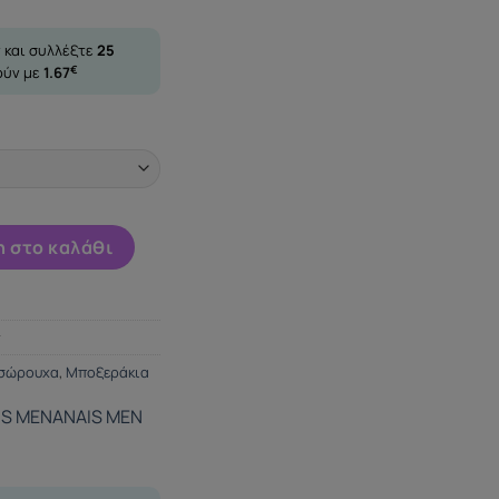
 και συλλέξτε
25
ούν με
1.67
€
EF S ποσότητα
 στο καλάθι
r
σώρουχα
,
Μποξεράκια
IS MEN
ANAIS MEN