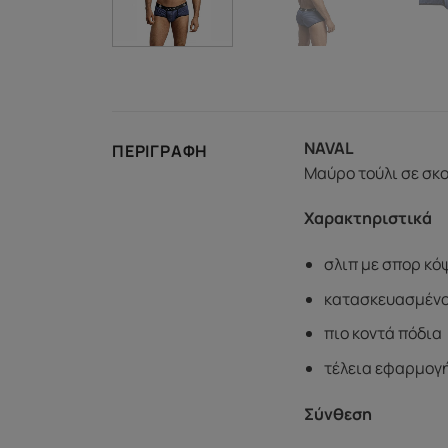
NAVAL
ΠΕΡΙΓΡΑΦΉ
Μαύρο τούλι σε σκο
Χαρακτηριστικά
σλιπ με σπορ κό
κατασκευασμένο
πιο κοντά πόδια
τέλεια εφαρμογ
Σύνθεση