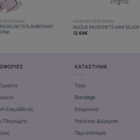
Ρ ΕΣΩΡΟΎΧΩΝ
ΑΞΕΣΟΥΆΡ ΕΣΩΡΟΎΧΩΝ
 INDISCRETS FLAMBOYANT
BIJOUX INDISCRETS MIMI SILVER
PINK
12.69
€
ΟΦΟΡΙΕΣ
ΚΑΤΑΣΤΗΜΑ
Είμαστε
Toys
ινωνία
Bondage
ική Εχεμύθειας
Εσώρουχα
ι Πληρωμής
Υγεία και Διέγερση
ογος
Περισσότερα