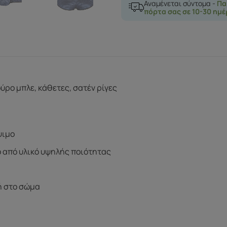
Αναμένεται σύντομα -
Πα
πόρτα σας σε 10-30 ημέ
ύρο μπλε, κάθετες, σατέν ρίγες
ψιμο
 από υλικό υψηλής ποιότητας
ή στο σώμα