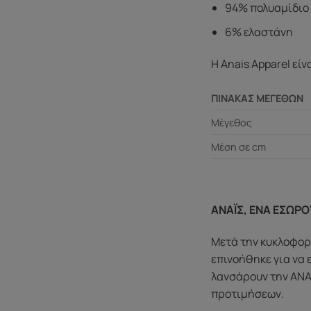
94% πολυαμίδιο
6% ελαστάνη
Η Anais Apparel εί
ΠΙΝΑΚΑΣ ΜΕΓΕΘΩΝ
Μέγεθος
Μέση σε cm
ΑΝΑΪΣ, ΕΝΑ ΕΣΩΡΟ
Μετά την κυκλοφορί
επινοήθηκε για να 
λανσάρουν την ANAI
προτιμήσεων.