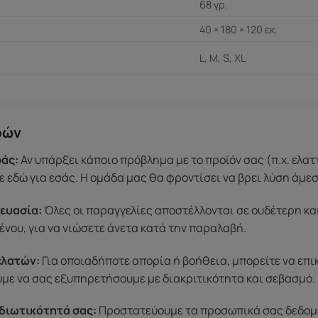
68 γρ.
40 × 180 × 120 εκ.
L, M, S, XL
ρών
άς:
Αν υπάρξει κάποιο πρόβλημα με το προϊόν σας (π.χ. ελα
 εδώ για εσάς. Η ομάδα μας θα φροντίσει να βρει λύση άμε
ευασία:
Όλες οι παραγγελίες αποστέλλονται σε ουδέτερη κα
ένου, για να νιώσετε άνετα κατά την παραλαβή.
ελατών:
Για οποιαδήποτε απορία ή βοήθεια, μπορείτε να επ
ύμε να σας εξυπηρετήσουμε με διακριτικότητα και σεβασμό.
διωτικότητά σας:
Προστατεύουμε τα προσωπικά σας δεδομέν