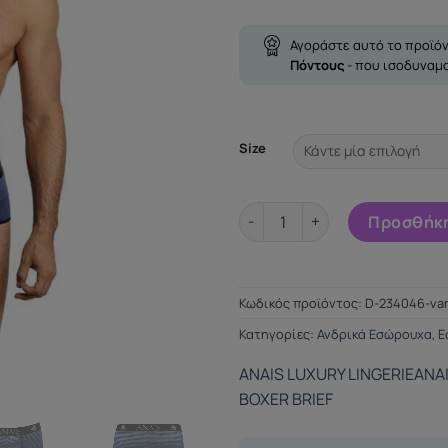
Αγοράστε αυτό το προϊόν
Πόντους
- που ισοδυναμ
Size
ANAIS MEN - NAVAL BOXER BRI
Προσθήκη
Κωδικός προϊόντος:
D-234046-va
Κατηγορίες:
Ανδρικά Εσώρουχα
,
Ε
ANAIS LUXURY LINGERIE
ANA
BOXER BRIEF