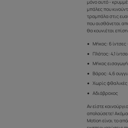
μόνο αυτό - κρυμμέ
μπάλες που κινούντ
τραμπάλα στις ευαί
που αισθάνεται απ
θα κουνιέται επίση
Μήκος: 6 ίντσες 
Πλάτος: 4,1 ίντσε
Μήκος εισαγωγής:
Βάρος: 4,6 ουγγ
Χωρίς φθαλικές
Αδιάβροχος
Αν είστε καινούργι
απολαύσετε! Ακόμα 
Motion είναι το απ
εκσπερματώσεις που