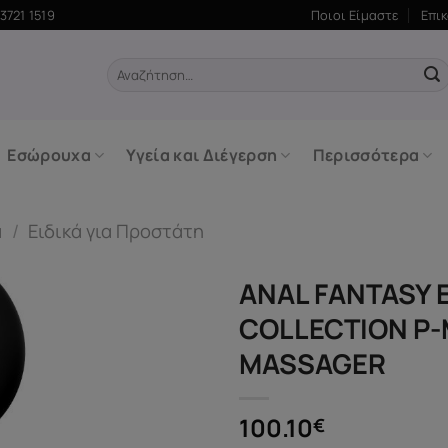
3721 1519
Ποιοι Είμαστε
Επι
Αναζήτηση
για:
Εσώρουχα
Υγεία και Διέγερση
Περισσότερα
ά
/
Ειδικά για Προστάτη
ANAL FANTASY E
COLLECTION P
MASSAGER
100.10
€