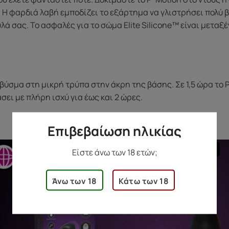
 Η φαρδιά λαβή εμποδίζει το εξάρτημα να γλιστρήσει πολύ 
ά σας. Το ασφαλές για το σώμα Elite Silicone™ είναι μεταξ
βύσμα στη μικρή τρύπα στην άκρη της βάσης. Σε 1,5 ώρα το
σει με πλήρη ισχύ για έως και 2 ώρες.
Επιβεβαίωση ηλικίας
Είστε άνω των 18 ετών;
Άνω των 18
Κάτω των 18