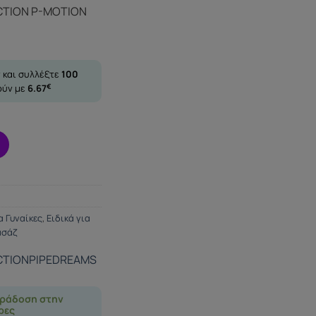
ECTION P-MOTION
 και συλλέξτε
100
ούν με
6.67
€
α Γυναίκες
,
Ειδικά για
ασάζ
CTION
PIPEDREAMS
ράδοση στην
ρες