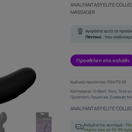
ANAL FANTASY ELITE COLL
MASSAGER
Αγοράστε αυτό το προϊόν
Πόντους
- που ισοδυναμ
Προσθήκη στο καλάθι
Κωδικός προϊόντος:
PD4772-23
Κατηγορίες:
G-Spot
,
Toys
,
Toys γι
Προστάτη
,
Πρωκτικά
,
Συσκευές Μ
ANAL FANTASY ELITE COLLE
Αναμένεται σύντομα -
Πα
πόρτα σας σε 10-30 ημέ