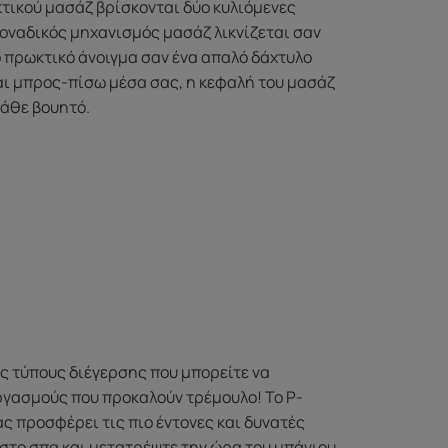
τικού μασάζ βρίσκονται δύο κυλιόμενες
μοναδικός μηχανισμός μασάζ λικνίζεται σαν
 πρωκτικό άνοιγμα σαν ένα απαλό δάχτυλο
αι μπρος-πίσω μέσα σας, η κεφαλή του μασάζ
κάθε βουητό.
υς τύπους διέγερσης που μπορείτε να
οργασμούς που προκαλούν τρέμουλο! Το P-
ας προσφέρει τις πιο έντονες και δυνατές
 στο σπα και μετατρέψτε την ώρα του μπάνιου