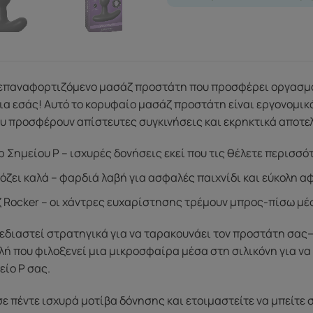
 επαναφορτιζόμενο μασάζ προστάτη που προσφέρει οργασμό 
για εσάς! Αυτό το κορυφαίο μασάζ προστάτη είναι εργονομικ
υ προσφέρουν απίστευτες συγκινήσεις και εκρηκτικά αποτελ
 Σημείου P – ισχυρές δονήσεις εκεί που τις θέλετε περισσό
ζει καλά – φαρδιά λαβή για ασφαλές παιχνίδι και εύκολη α
Rocker – οι χάντρες ευχαρίστησης τρέμουν μπρος-πίσω μέ
χεδιαστεί στρατηγικά για να ταρακουνάει τον προστάτη σας
λή που φιλοξενεί μια μικροσφαίρα μέσα στη σιλικόνη για να
ίο P σας.
ε πέντε ισχυρά μοτίβα δόνησης και ετοιμαστείτε να μπείτε σ