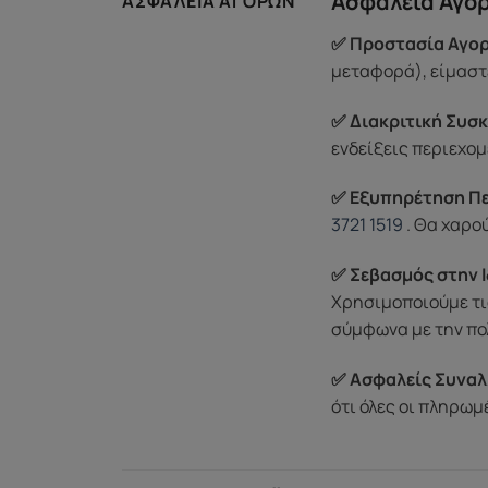
Ασφάλεια Αγο
ΑΣΦΆΛΕΙΑ ΑΓΟΡΏΝ
✅ Προστασία Αγορ
μεταφορά), είμαστε
✅ Διακριτική Συσκ
ενδείξεις περιεχομ
✅ Εξυπηρέτηση Π
3721 1519
. Θα χαρο
✅ Σεβασμός στην Ι
Χρησιμοποιούμε τι
σύμφωνα με την πο
✅ Ασφαλείς Συναλ
ότι όλες οι πληρω