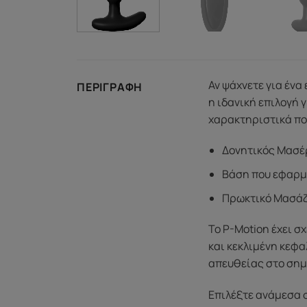
Αν ψάχνετε για ένα
ΠΕΡΙΓΡΑΦΉ
η ιδανική επιλογή 
χαρακτηριστικά πο
Δονητικός Μασέρ
Βάση που εφαρμό
Πρωκτικό Μασάζ 
Το P-Motion έχει σ
και κεκλιμένη κεφα
απευθείας στο σημε
Επιλέξτε ανάμεσα σ