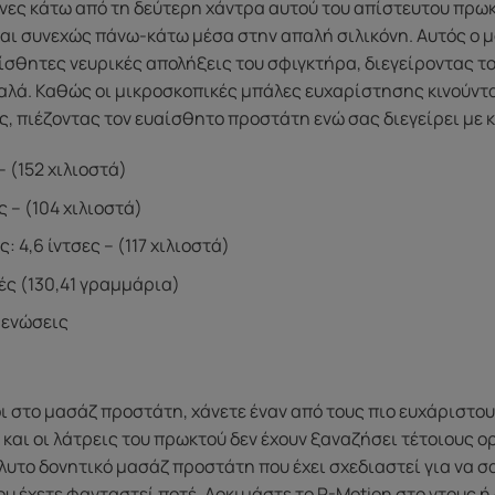
νες κάτω από τη δεύτερη χάντρα αυτού του απίστευτου πρωκ
αι συνεχώς πάνω-κάτω μέσα στην απαλή σιλικόνη. Αυτός ο 
σθητες νευρικές απολήξεις του σφιγκτήρα, διεγείροντας το
αλά. Καθώς οι μικροσκοπικές μπάλες ευχαρίστησης κινούντ
ς, πιέζοντας τον ευαίσθητο προστάτη ενώ σας διεγείρει με 
– (152 χιλιοστά)
ς – (104 χιλιοστά)
 4,6 ίντσες – (117 χιλιοστά)
ιές (130,41 γραμμάρια)
 ενώσεις
οι στο μασάζ προστάτη, χάνετε έναν από τους πιο ευχάριστο
και οι λάτρεις του πρωκτού δεν έχουν ξαναζήσει τέτοιους 
όλυτο δονητικό μασάζ προστάτη που έχει σχεδιαστεί για να σ
 έχετε φανταστεί ποτέ. Δοκιμάστε το P-Motion στο ντους ή