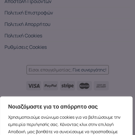
Αποστολή Προϊόντων
Πολιτική Επιστροφών
Πολιτική Απορρήτου
Πολιτική Cookies
Ρυθμίσεις Cookies
Είσαι επαγγελματίας;
Γίνε συνεργάτης!
Languages:
Νοιαζόμαστε για το απόρρητο σας
EL
EN
EL
Χρησιμοποιούμε ανώνυμα cookies για να βελτιώσουμε την
Copyright 2026 ©
SensesX
- Adult toys and merchandise | All
εμπειρία περιήγησής σας. Κάνοντας κλικ στην επιλογή
rights reserved.
Αποδοχή, μας βοηθάτε να συνεχίσουμε να προσπαθούμε