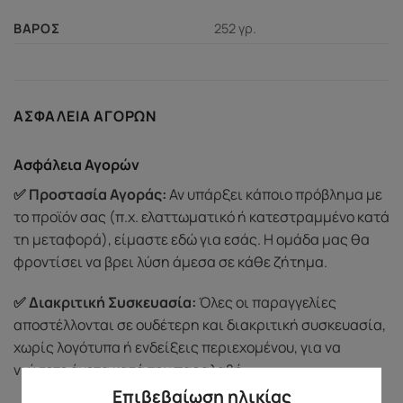
252 γρ.
ΒΆΡΟΣ
ΑΣΦΆΛΕΙΑ ΑΓΟΡΏΝ
Ασφάλεια Αγορών
✅ Προστασία Αγοράς:
Αν υπάρξει κάποιο πρόβλημα με
το προϊόν σας (π.χ. ελαττωματικό ή κατεστραμμένο κατά
τη μεταφορά), είμαστε εδώ για εσάς. Η ομάδα μας θα
φροντίσει να βρει λύση άμεσα σε κάθε ζήτημα.
✅ Διακριτική Συσκευασία:
Όλες οι παραγγελίες
αποστέλλονται σε ουδέτερη και διακριτική συσκευασία,
χωρίς λογότυπα ή ενδείξεις περιεχομένου, για να
νιώσετε άνετα κατά την παραλαβή.
Επιβεβαίωση ηλικίας