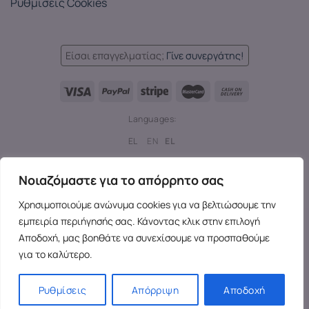
Ρυθμίσεις Cookies
Είσαι επαγγελματίας;
Γίνε συνεργάτης!
Languages:
EL
EN
EL
Copyright 2026 ©
SensesX
- Adult toys and merchandise | All
Νοιαζόμαστε για το απόρρητο σας
rights reserved.
Χρησιμοποιούμε ανώνυμα cookies για να βελτιώσουμε την
εμπειρία περιήγησής σας. Κάνοντας κλικ στην επιλογή
Αποδοχή, μας βοηθάτε να συνεχίσουμε να προσπαθούμε
για το καλύτερο.
Ρυθμίσεις
Απόρριψη
Αποδοχή