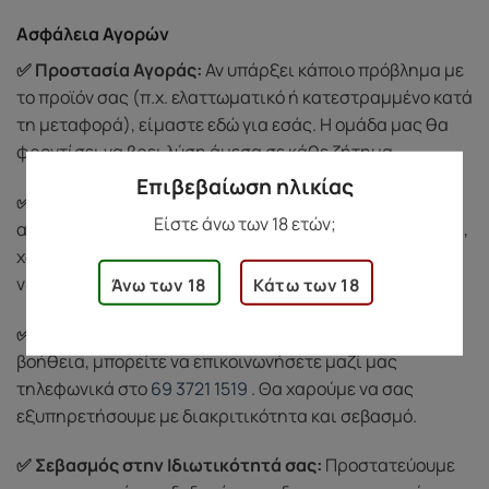
Ασφάλεια Αγορών
✅ Προστασία Αγοράς:
Αν υπάρξει κάποιο πρόβλημα με
το προϊόν σας (π.χ. ελαττωματικό ή κατεστραμμένο κατά
τη μεταφορά), είμαστε εδώ για εσάς. Η ομάδα μας θα
φροντίσει να βρει λύση άμεσα σε κάθε ζήτημα.
Επιβεβαίωση ηλικίας
✅ Διακριτική Συσκευασία:
Όλες οι παραγγελίες
Είστε άνω των 18 ετών;
αποστέλλονται σε ουδέτερη και διακριτική συσκευασία,
χωρίς λογότυπα ή ενδείξεις περιεχομένου, για να
νιώσετε άνετα κατά την παραλαβή.
Άνω των 18
Κάτω των 18
✅ Εξυπηρέτηση Πελατών:
Για οποιαδήποτε απορία ή
βοήθεια, μπορείτε να επικοινωνήσετε μαζί μας
τηλεφωνικά στο
69 3721 1519
. Θα χαρούμε να σας
εξυπηρετήσουμε με διακριτικότητα και σεβασμό.
✅ Σεβασμός στην Ιδιωτικότητά σας:
Προστατεύουμε