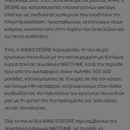
που έχουμε όλοι. Έτσι, γεννηθήκαμε όχι μόνο ως ANNE'S
DESIRE και κατασκευαστές επαναστατικών sex toys,
αλλά και ως σχεδιαστές εμπειριών που αναζητούν την
πλήρη διασκέδαση, προσπαθώντας να επιτύχουν νέους
κόσμους ικανοποίησης στην πορεία που ξεχειλίζουν και
τις πέντε αισθήσεις.
Έτσι, η ANNES DESIRE παρουσιάζει τη νέα σειρά
ερωτικών παιχνιδιών με την κατοχυρωμένη με δίπλωμα
ευρεσιτεχνίας τεχνολογία WATCHME. Κατά την περίοδο
πριν από την κυκλοφορία, έχουν πωληθεί 500.000
μονάδες, κατανεμημένες σε 15 χώρες σε όλο τον κόσμο,
και έχουμε ήδη καταφέρει να ξεχωρίσουμε στον κλάδο
συνδυάζοντας την πολυτέλεια των ερωτικών παιχνιδιών
μας με τη χρήση της πιο προηγμένης και τελευταίας
γενιάς τεχνολογίας.
Όλα τα παιχνίδια ANNE'S DESIRE περιλαμβάνουν την
τεχνολογία ρολογιού WATCHME, με το ρολόι να