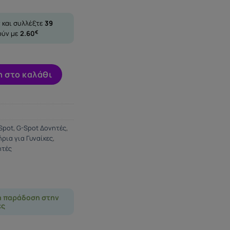
 και συλλέξτε
39
ούν με
2.60
€
E B SWISH ποσότητα
 στο καλάθι
Spot
,
G-Spot Δονητές
,
ρια για Γυναίκες
,
ητές
η παράδοση στην
ες