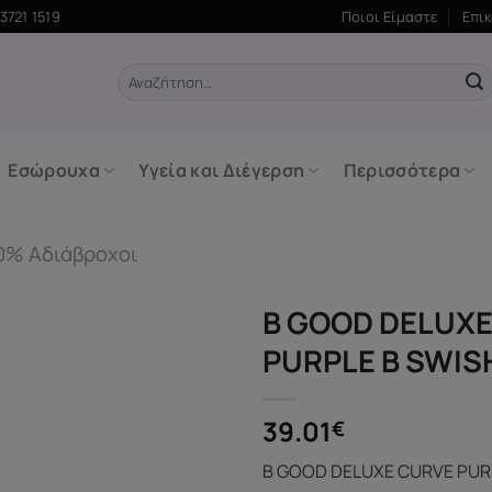
3721 1519
Ποιοι Είμαστε
Επι
Αναζήτηση
για:
Εσώρουχα
Υγεία και Διέγερση
Περισσότερα
0% Αδιάβροχοι
B GOOD DELUX
PURPLE B SWIS
39.01
€
B GOOD DELUXE CURVE PUR