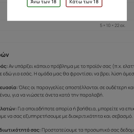
Άνω των 18
Κάτω των 18
225 γρ.
5 × 10 × 22 εκ.
ρών
άς:
Αν υπάρξει κάποιο πρόβλημα με το προϊόν σας (π.χ. ελα
 εδώ για εσάς. Η ομάδα μας θα φροντίσει να βρει λύση άμε
ευασία:
Όλες οι παραγγελίες αποστέλλονται σε ουδέτερη κα
ένου, για να νιώσετε άνετα κατά την παραλαβή.
ελατών:
Για οποιαδήποτε απορία ή βοήθεια, μπορείτε να επ
ύμε να σας εξυπηρετήσουμε με διακριτικότητα και σεβασμό.
διωτικότητά σας:
Προστατεύουμε τα προσωπικά σας δεδομένα