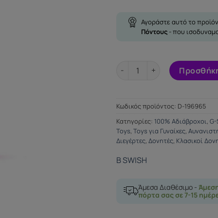
Αγοράστε αυτό το προϊόν
Πόντους
- που ισοδυναμ
B GOOD DELUXE CURVE PURPL
Προσθήκη
Κωδικός προϊόντος:
D-196965
Κατηγορίες:
100% Αδιάβροχοι
,
G-
Toys
,
Toys για Γυναίκες
,
Αυνανιστή
Διεγέρτες
,
Δονητές
,
Κλασικοί Δον
B SWISH
Άμεσα Διαθέσιμο -
Άμεσ
πόρτα σας σε 7-15 ημέρ