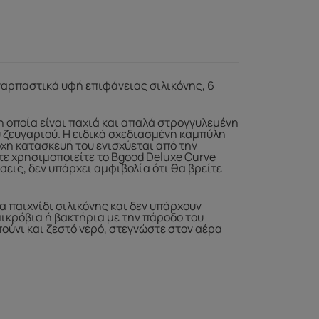
ναρπαστικά υφή επιφάνειας σιλικόνης, 6
η οποία είναι παχιά και απαλά στρογγυλεμένη
 ζευγαριού. Η ειδικά σχεδιασμένη καμπύλη
οχη κατασκευή του ενισχύεται από την
ίτε χρησιμοποιείτε το Bgood Deluxe Curve
σεις, δεν υπάρχει αμφιβολία ότι θα βρείτε
α παιχνίδι σιλικόνης και δεν υπάρχουν
ικρόβια ή βακτήρια με την πάροδο του
ούνι και ζεστό νερό, στεγνώστε στον αέρα