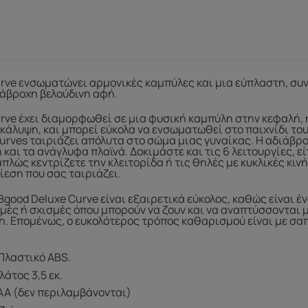
urve ενσωματώνει αρμονικές καμπύλες και μια εύπλαστη, συ
ιάβροχη βελούδινη αφή.
rve έχει διαμορφωθεί σε μια φυσική καμπύλη στην κεφαλή, 
άλυψη, και μπορεί εύκολα να ενσωματωθεί στο παιχνίδι του
urves ταιριάζει απόλυτα στο σώμα μιας γυναίκας. Η αδιάβρ
και τα ανάγλυφα πλαϊνά. Δοκιμάστε και τις 6 λειτουργίες, ε
πλώς κεντρίζετε την κλειτορίδα ή τις θηλές με κυκλικές κινή
πίεση που σας ταιριάζει.
good Deluxe Curve είναι εξαιρετικά εύκολος, καθώς είναι έν
ές ή σχισμές όπου μπορούν να ζουν και να αναπτύσσονται μ
η. Επομένως, ο ευκολότερος τρόπος καθαρισμού είναι με σαπ
 Πλαστικό ABS.
λάτος 3,5 εκ.
AA (δεν περιλαμβάνονται)