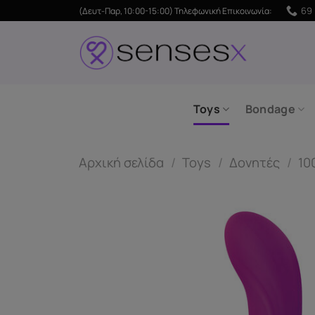
Μετάβαση
69 
(Δευτ-Παρ, 10:00-15:00) Τηλεφωνική Επικοινωνία:
στο
περιεχόμενο
Toys
Bondage
Αρχική σελίδα
/
Toys
/
Δονητές
/
10