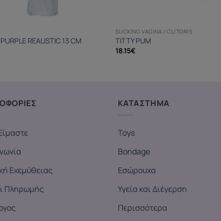
SUCKING VAGINA / CLITORIS
 PURPLE REALISTIC 13 CM
TITTY PUM
18.15
€
ΟΦΟΡΙΕΣ
ΚΑΤΑΣΤΗΜΑ
Είμαστε
Toys
ινωνία
Bondage
ική Εχεμύθειας
Εσώρουχα
ι Πληρωμής
Υγεία και Διέγερση
ογος
Περισσότερα