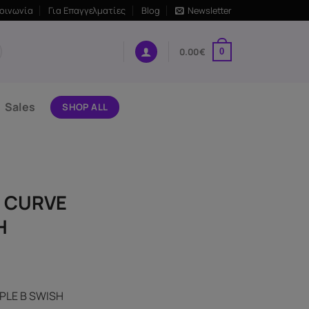
κοινωνία
Για Επαγγελματίες
Blog
Newsletter
0.00
€
0
Sales
SHOP ALL
E CURVE
H
PLE B SWISH