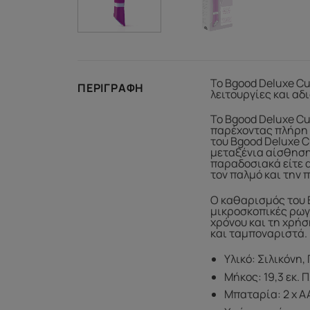
Το Bgood Deluxe C
ΠΕΡΙΓΡΑΦΉ
λειτουργίες και αδ
Το Bgood Deluxe Cu
παρέχοντας πλήρη κ
του Bgood Deluxe C
μεταξένια αίσθηση 
παραδοσιακά είτε α
τον παλμό και την 
Ο καθαρισμός του B
μικροσκοπικές ρωγμ
χρόνου και τη χρήσ
και ταμποναριστά.
Υλικό: Σιλικόνη,
Μήκος: 19,3 εκ. Π
Μπαταρία: 2 x A