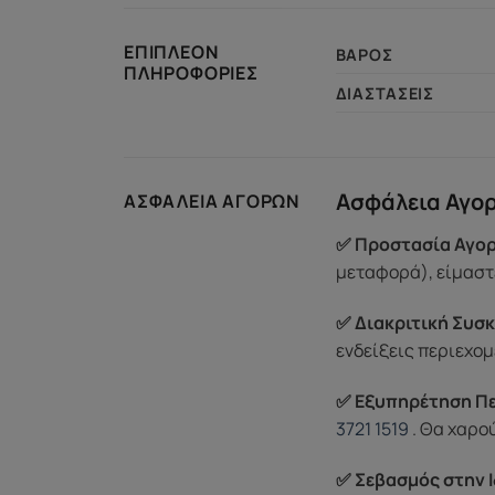
ΕΠΙΠΛΈΟΝ
ΒΆΡΟΣ
ΠΛΗΡΟΦΟΡΊΕΣ
ΔΙΑΣΤΆΣΕΙΣ
Ασφάλεια Αγο
ΑΣΦΆΛΕΙΑ ΑΓΟΡΏΝ
✅ Προστασία Αγορ
μεταφορά), είμαστε
✅ Διακριτική Συσκ
ενδείξεις περιεχομ
✅ Εξυπηρέτηση Π
3721 1519
. Θα χαρο
✅ Σεβασμός στην Ι