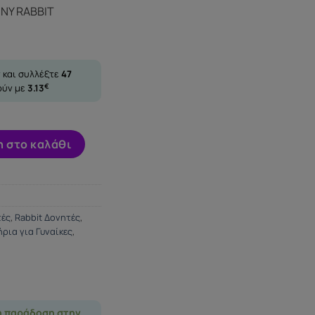
NY RABBIT
 και συλλέξτε
47
ούν με
3.13
€
 RABBIT VIBRATOR JADE ποσότητα
 στο καλάθι
τές
,
Rabbit Δονητές
,
ρια για Γυναίκες
,
η παράδοση στην