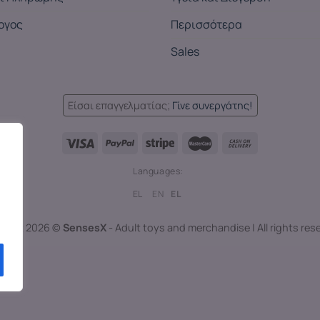
ογος
Περισσότερα
Sales
Είσαι επαγγελματίας;
Γίνε συνεργάτης!
Languages:
EL
EN
EL
right 2026 ©
SensesX
- Adult toys and merchandise | All rights res