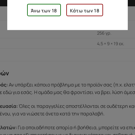
Άνω των 18
Κάτω των 18
256 γρ.
4,5 × 9 × 19 εκ.
ρών
άς:
Αν υπάρξει κάποιο πρόβλημα με το προϊόν σας (π.χ. ελα
 εδώ για εσάς. Η ομάδα μας θα φροντίσει να βρει λύση άμε
ευασία:
Όλες οι παραγγελίες αποστέλλονται σε ουδέτερη κα
ένου, για να νιώσετε άνετα κατά την παραλαβή.
ελατών:
Για οποιαδήποτε απορία ή βοήθεια, μπορείτε να επ