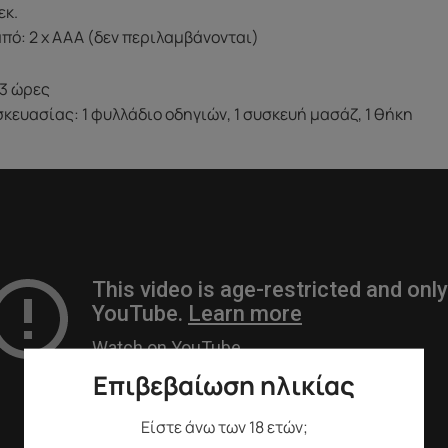
εκ.
πό: 2 x AAA (δεν περιλαμβάνονται)
 3 ώρες
κευασίας: 1 φυλλάδιο οδηγιών, 1 συσκευή μασάζ, 1 θήκη
Επιβεβαίωση ηλικίας
Είστε άνω των 18 ετών;