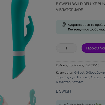
B SWISH BWILD DELUXE BUN
VIBRATOR JADE
Αγοράστε αυτό το προϊόν
Πόντους
- που ισοδυναμ
B SWISH BWILD DELUXE BUNNY
Προσθήκη
Κωδικός προϊόντος:
D-202546
Κατηγορίες:
G-Spot
,
G-Spot Δονη
Toys
,
Toys για Γυναίκες
,
Αυνανιστή
Διεγέρτες
,
Δονητές
B SWISH
Άμεσα Διαθέσιμο -
Άμεσ