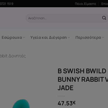
3721 1519
Ποιοι Είμαστε
Επι
Αναζήτηση
για:
Εσώρουχα
Υγεία και Διέγερση
Περισσότερα
bbit Δονητές
B SWISH BWILD
BUNNY RABBIT 
JADE
47.53
€