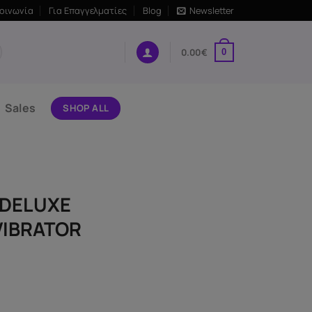
κοινωνία
Για Επαγγελματίες
Blog
Newsletter
0.00
€
0
Sales
SHOP ALL
 DELUXE
VIBRATOR