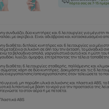
πόρτα σας σε 7-15 ημέρ
nny συνδυάζει δύο κινητήρες και 6 λειτουργίες για μέγιστη π
αλάει με ακρίβεια. Είναι αδιάβροχο και κατασκευασμένο απ
nny διαθέτει διπλούς κινητήρες και 6 λειτουργίες για μέγισ
 μεταξένια σιλικόνη σε όλη του την έκταση, το μοναδικό σχ
ενώ τα βελούδινα απαλά, γαργαλιστικά αυτιά και η μύτη του 
γουδάκι λυγίζει όμορφα, επιτρέποντας την τέλεια τοποθέτη
nny διαθέτει 6 λειτουργίες σταθερής, παλλόμενης και κλιμακ
σώματος χάρη σε δύο κινητήρες. Δοκιμάστε και τις 6 λειτου
ού ενεργοποίησης/απενεργοποίησης όταν τελειώσετε το παι
 υγιεινά, μη πορώδη υλικά σιλικόνης και πλαστικά ABS, το 
ιοτικό λιπαντικό με βάση το νερό για την προστασία της λε
 στεγνώστε το στον αέρα ή με πετσέτα.
, Πλαστικά ABS