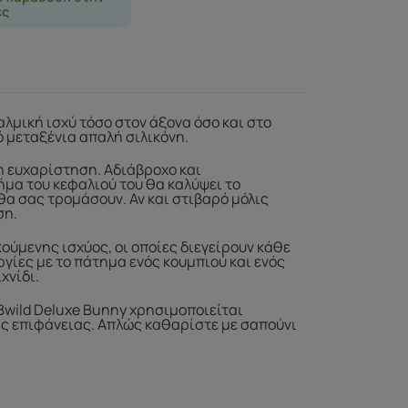
ες
αλμική ισχύ τόσο στον άξονα όσο και στο
ό μεταξένια απαλή σιλικόνη.
τη ευχαρίστηση. Αδιάβροχο και
ήμα του κεφαλιού του θα καλύψει το
θα σας τρομάσουν. Αν και στιβαρό μόλις
ση.
ούμενης ισχύος, οι οποίες διεγείρουν κάθε
ργίες με το πάτημα ενός κουμπιού και ενός
χνίδι.
Bwild Deluxe Bunny χρησιμοποιείται
ίας επιφάνειας. Απλώς καθαρίστε με σαπούνι