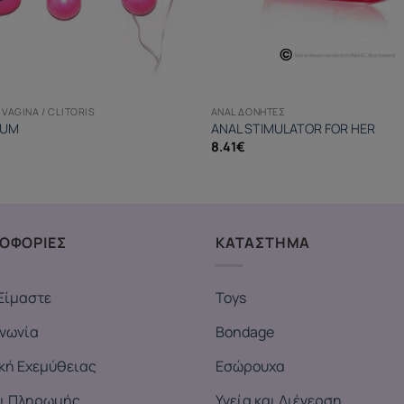
VAGINA / CLITORIS
ANAL ΔΟΝΗΤΈΣ
PUM
ANAL STIMULATOR FOR HER
8.41
€
ΟΦΟΡΙΕΣ
ΚΑΤΑΣΤΗΜΑ
Είμαστε
Toys
ινωνία
Bondage
ική Εχεμύθειας
Εσώρουχα
ι Πληρωμής
Υγεία και Διέγερση