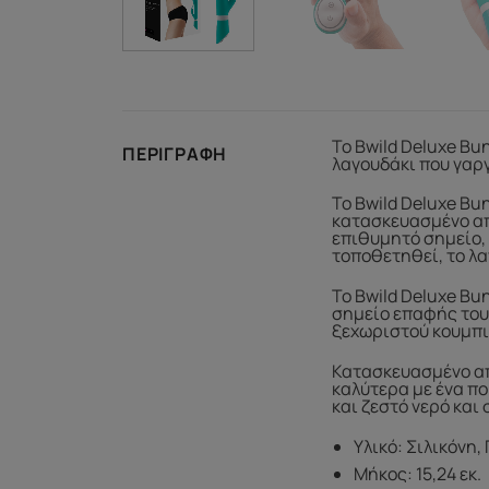
Το Bwild Deluxe Bu
ΠΕΡΙΓΡΑΦΉ
λαγουδάκι που γαργ
Το Bwild Deluxe Bu
κατασκευασμένο από
επιθυμητό σημείο, 
τοποθετηθεί, το λα
Το Bwild Deluxe Bu
σημείο επαφής του 
ξεχωριστού κουμπι
Κατασκευασμένο από
καλύτερα με ένα πο
και ζεστό νερό και
Υλικό: Σιλικόνη
Μήκος: 15,24 εκ.