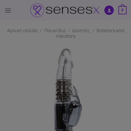
Μετάβαση
στο
0
περιεχόμενο
Αρχική σελίδα
/
Παιχνίδια
/
Δονητές
/
Rotators and
Vibrators