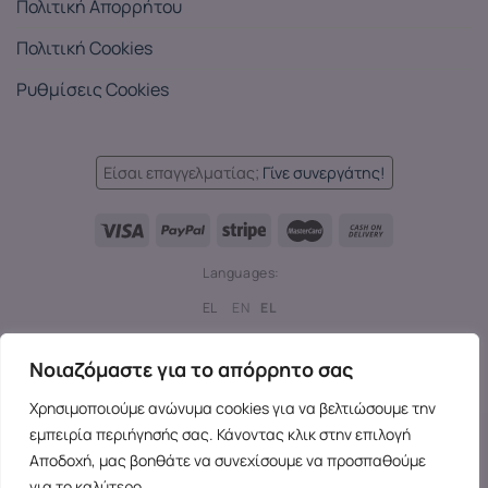
Πολιτική Απορρήτου
Πολιτική Cookies
Ρυθμίσεις Cookies
Είσαι επαγγελματίας;
Γίνε συνεργάτης!
Languages:
EL
EN
EL
Copyright 2026 ©
SensesX
- Adult toys and merchandise | All
Νοιαζόμαστε για το απόρρητο σας
rights reserved.
Χρησιμοποιούμε ανώνυμα cookies για να βελτιώσουμε την
εμπειρία περιήγησής σας. Κάνοντας κλικ στην επιλογή
Αποδοχή, μας βοηθάτε να συνεχίσουμε να προσπαθούμε
για το καλύτερο.