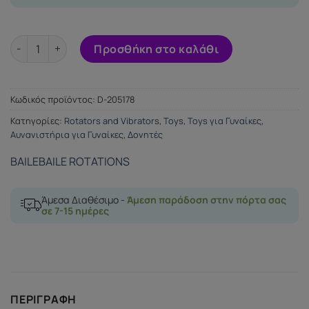
BAILE AMOUR MISSILE CLEAR 26.5 CM ποσότητα
Προσθήκη στο καλάθι
Κωδικός προϊόντος:
D-205178
Κατηγορίες:
Rotators and Vibrators
,
Toys
,
Toys για Γυναίκες
,
Αυνανιστήρια για Γυναίκες
,
Δονητές
BAILE
BAILE ROTATIONS
Άμεσα Διαθέσιμο -
Άμεση παράδοση στην πόρτα σας
σε 7-15 ημέρες
ΠΕΡΙΓΡΑΦΉ