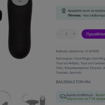
Αγοράστε αυτό το προϊόν
Πόντους
- που ισοδυναμ
BAILE CONTROL REMOTE BLAC
Προσθήκη
Κωδικός προϊόντος:
D-207053
Κατηγορίες:
Cock Rings
,
Cock Rin
Toys για Άνδρες
,
Toys για Γυναίκε
Πέος
,
Απομακρυσμένος Έλεγχος
,
Α
Γυναίκες
,
Δονητές
BAILE
BAILE FOR HIM
Άμεσα Διαθέσιμο -
Άμεσ
πόρτα σας σε 7-15 ημέρ