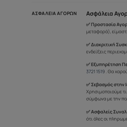
Ασφάλεια Αγο
ΑΣΦΆΛΕΙΑ ΑΓΟΡΏΝ
✅ Προστασία Αγορ
μεταφορά), είμαστε
✅ Διακριτική Συσκ
ενδείξεις περιεχομ
✅ Εξυπηρέτηση Π
3721 1519
. Θα χαρο
✅ Σεβασμός στην Ι
Χρησιμοποιούμε τι
σύμφωνα με την πο
✅ Ασφαλείς Συναλ
ότι όλες οι πληρω