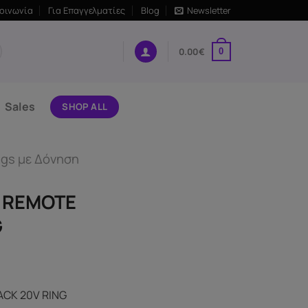
κοινωνία
Για Επαγγελματίες
Blog
Newsletter
0.00
€
0
Sales
SHOP ALL
ngs με Δόνηση
 REMOTE
G
ACK 20V RING