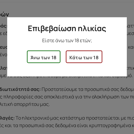
ρών
άς:
Αν υπάρξει κάποιο πρόβλημα με το προϊόν σας (π.χ. ελα
Επιβεβαίωση ηλικίας
 εδώ για εσάς. Η ομάδα μας θα φροντίσει να βρει λύση άμε
Είστε άνω των 18 ετών;
ευασία:
Όλες οι παραγγελίες αποστέλλονται σε ουδέτερη κα
ένου, για να νιώσετε άνετα κατά την παραλαβή.
Άνω των 18
Κάτω των 18
ελατών:
Για οποιαδήποτε απορία ή βοήθεια, μπορείτε να επ
ύμε να σας εξυπηρετήσουμε με διακριτικότητα και σεβασμό.
διωτικότητά σας:
Προστατεύουμε τα προσωπικά σας δεδομέν
ς πληροφορίες σας αποκλειστικά για την ολοκλήρωση των π
λιτική απορρήτου μας.
λαγές:
Το ηλεκτρονικό μας κατάστημα προστατεύεται με πι
μές και τα προσωπικά σας δεδομένα είναι κρυπτογραφημένα 