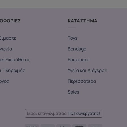
ΟΦΟΡΙΕΣ
ΚΑΤΑΣΤΗΜΑ
Είμαστε
Toys
ινωνία
Bondage
ική Εχεμύθειας
Εσώρουχα
ι Πληρωμής
Υγεία και Διέγερση
ογος
Περισσότερα
Sales
Είσαι επαγγελματίας;
Γίνε συνεργάτης!