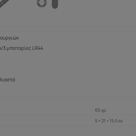
τουργιών
A/3 μπαταρίες LR44
ιλιοστά
65 γρ.
5 × 21 × 15,5 εκ.