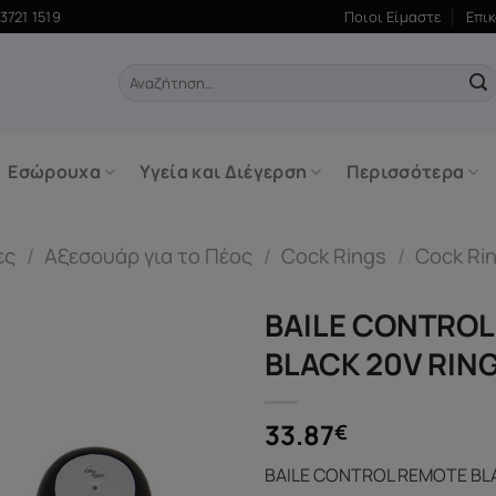
3721 1519
Ποιοι Είμαστε
Επι
Αναζήτηση
για:
Εσώρουχα
Υγεία και Διέγερση
Περισσότερα
ες
/
Αξεσουάρ για το Πέος
/
Cock Rings
/
Cock Ri
BAILE CONTROL
BLACK 20V RIN
33.87
€
BAILE CONTROL REMOTE BL