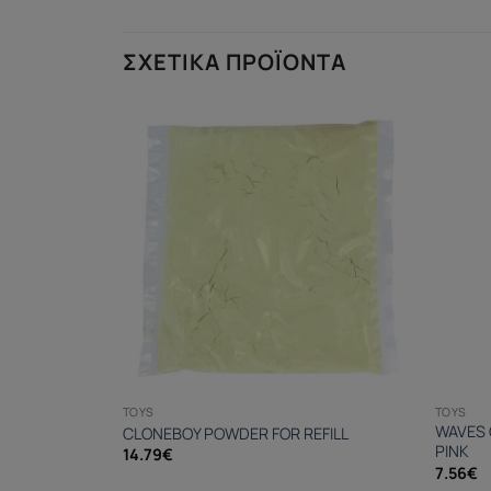
ΣΧΕΤΙΚΆ ΠΡΟΪΌΝΤΑ
TOYS
TOYS
WAVES 
URPLE
CLONEBOY POWDER FOR REFILL
PINK
14.79
€
7.56
€