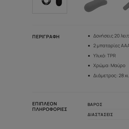
Δονήσεις 20 λει
ΠΕΡΙΓΡΑΦΉ
2 μπαταρίες AA
Υλικό: TPR
Χρώμα: Μαύρο
Διάμετρος: 28 χ
ΕΠΙΠΛΈΟΝ
ΒΆΡΟΣ
ΠΛΗΡΟΦΟΡΊΕΣ
ΔΙΑΣΤΆΣΕΙΣ