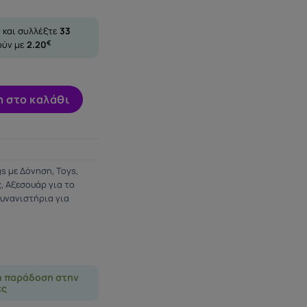
 και συλλέξτε
33
ούν με
2.20
€
K 20V RING ποσότητα
 στο καλάθι
gs με Δόνηση
,
Toys
,
ς
,
Αξεσουάρ για το
υνανιστήρια για
η παράδοση στην
ες