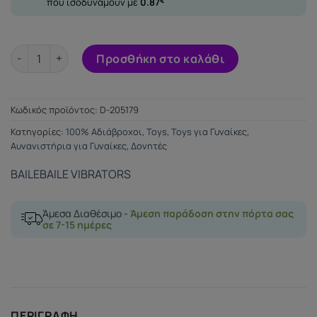
που ισοδυναμούν με
0.87
€
BAILE THE REALISTIC COCK PINK 21.8CM ποσότητα
Προσθήκη στο καλάθι
Κωδικός προϊόντος:
D-205179
Κατηγορίες:
100% Αδιάβροχοι
,
Toys
,
Toys για Γυναίκες
,
Αυνανιστήρια για Γυναίκες
,
Δονητές
BAILE
BAILE VIBRATORS
Άμεσα Διαθέσιμο -
Άμεση παράδοση στην πόρτα σας
σε 7-15 ημέρες
ΠΕΡΙΓΡΑΦΉ