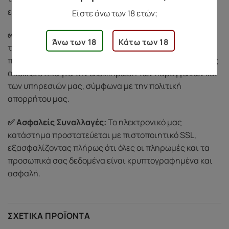
εξυπηρετήσουμε με διακριτικότητα και σεβασμό.
Είστε άνω των 18 ετών;
✅ Σεβασμός στην Ιδιωτικότητά σας:
Προστατεύουμε
Άνω των 18
Κάτω των 18
τα προσωπικά σας δεδομένα και δεν τα κοινοποιούμε
ποτέ σε τρίτους. Χρησιμοποιούμε τις πληροφορίες σας
αποκλειστικά για την ολοκλήρωση των παραγγελιών και
των υπηρεσιών μας, σύμφωνα με την πολιτική
απορρήτου μας.
✅ Ασφαλείς Συναλλαγές:
Το ηλεκτρονικό μας
κατάστημα προστατεύεται με πιστοποιητικό SSL,
εξασφαλίζοντας πλήρως ότι όλες οι πληρωμές και τα
προσωπικά σας δεδομένα είναι κρυπτογραφημένα και
ασφαλή.
ΣΧΕΤΙΚΆ ΠΡΟΪΌΝΤΑ