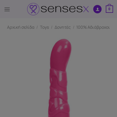
Μετάβαση
στο
0
περιεχόμενο
Αρχική σελίδα
/
Toys
/
Δονητές
/
100% Αδιάβροχοι