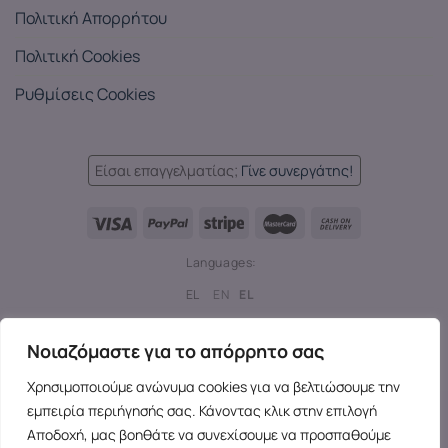
Πολιτική Απορρήτου
Πολιτική Cookies
Ρυθμίσεις Cookies
Είσαι επαγγελματίας;
Γίνε συνεργάτης!
Languages:
EL
EN
EL
Copyright 2026 ©
SensesX
- Adult toys and merchandise | All
Νοιαζόμαστε για το απόρρητο σας
rights reserved.
Χρησιμοποιούμε ανώνυμα cookies για να βελτιώσουμε την
εμπειρία περιήγησής σας. Κάνοντας κλικ στην επιλογή
Αποδοχή, μας βοηθάτε να συνεχίσουμε να προσπαθούμε