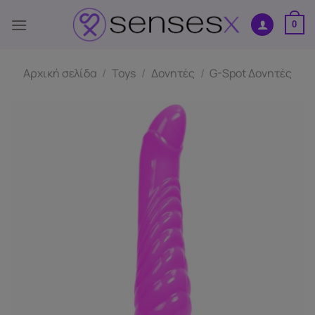
Μετάβαση
στο
0
περιεχόμενο
Αρχική σελίδα
/
Toys
/
Δονητές
/
G-Spot Δονητές