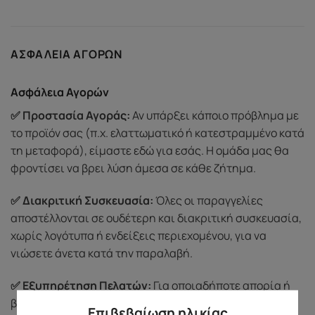
ΑΣΦΆΛΕΙΑ ΑΓΟΡΏΝ
Ασφάλεια Αγορών
✅ Προστασία Αγοράς:
Αν υπάρξει κάποιο πρόβλημα με
το προϊόν σας (π.χ. ελαττωματικό ή κατεστραμμένο κατά
τη μεταφορά), είμαστε εδώ για εσάς. Η ομάδα μας θα
φροντίσει να βρει λύση άμεσα σε κάθε ζήτημα.
✅ Διακριτική Συσκευασία:
Όλες οι παραγγελίες
αποστέλλονται σε ουδέτερη και διακριτική συσκευασία,
χωρίς λογότυπα ή ενδείξεις περιεχομένου, για να
νιώσετε άνετα κατά την παραλαβή.
✅ Εξυπηρέτηση Πελατών:
Για οποιαδήποτε απορία ή
βοήθεια, μπορείτε να επικοινωνήσετε μαζί μας
Επιβεβαίωση ηλικίας