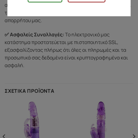
αποκλειστικά για την ολοκλήρωση των παραγγελιών και
των υπηρεσιών μας, σύμφωνα με την πολιτική
απορρήτου μας.
✅ Ασφαλείς Συναλλαγές:
Το ηλεκτρονικό μας
κατάστημα προστατεύεται με πιστοποιητικό SSL,
εξασφαλίζοντας πλήρως ότι όλες οι πληρωμές και τα
προσωπικά σας δεδομένα είναι κρυπτογραφημένα και
ασφαλή.
ΣΧΕΤΙΚΆ ΠΡΟΪΌΝΤΑ