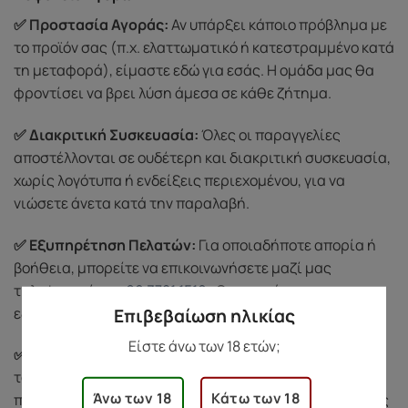
✅ Προστασία Αγοράς:
Αν υπάρξει κάποιο πρόβλημα με
το προϊόν σας (π.χ. ελαττωματικό ή κατεστραμμένο κατά
τη μεταφορά), είμαστε εδώ για εσάς. Η ομάδα μας θα
φροντίσει να βρει λύση άμεσα σε κάθε ζήτημα.
✅ Διακριτική Συσκευασία:
Όλες οι παραγγελίες
αποστέλλονται σε ουδέτερη και διακριτική συσκευασία,
χωρίς λογότυπα ή ενδείξεις περιεχομένου, για να
νιώσετε άνετα κατά την παραλαβή.
✅ Εξυπηρέτηση Πελατών:
Για οποιαδήποτε απορία ή
βοήθεια, μπορείτε να επικοινωνήσετε μαζί μας
τηλεφωνικά στο
69 3721 1519
. Θα χαρούμε να σας
εξυπηρετήσουμε με διακριτικότητα και σεβασμό.
Επιβεβαίωση ηλικίας
Είστε άνω των 18 ετών;
✅ Σεβασμός στην Ιδιωτικότητά σας:
Προστατεύουμε
τα προσωπικά σας δεδομένα και δεν τα κοινοποιούμε
Άνω των 18
Κάτω των 18
ποτέ σε τρίτους. Χρησιμοποιούμε τις πληροφορίες σας