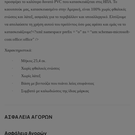
προσφέρει το καλύτερο δυνατό PVC που κατασκευάζεται στις ΗΠΑ. Το
καουτσούκ μας, κατασκευασμένο στην Αμερική, είναι 100% χωρίς φθαλικές
ενώσεις και λάτεξ, ασφαλές για το περιβάλλον και υποαλλεργικό. Ελπίζουμε
να απολαύσετε τη χρήση αυτού του προϊόντος όσο μας αρέσει και εμάς να το
κατασκευάζουμε!<?xml:namespace prefix = “o” ns = “urn:schemas-microsoft-
com:office:office” />
Χαρακτηριστικά:
·
Μήκος 25,4 εκ.
·
Χωρίς φθαλικές ενώσεις
·
Χωρίς λάτεξ
·
Βάση με βεντούζα που πιάνει λείες επιφάνειες
·
Συμβατό με καλωδιώσεις της ίδιας μάρκας
ΑΣΦΆΛΕΙΑ ΑΓΟΡΏΝ
Ασφάλεια Αγορών