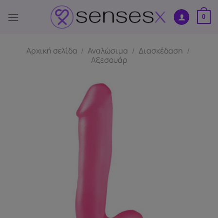
Μετάβαση
στο
0
περιεχόμενο
Αρχική σελίδα
/
Αναλώσιμα
/
Διασκέδαση
/
Αξεσουάρ