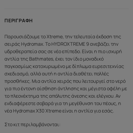
ΠΕΡΙΓΡΑΦΉ
Παρουσιάζουμε το Xtreme, την τελευταία έκδοση της
σειράς Hydromax. Το HYDROXTREME 9 ανεβάζει την
υδροθεραπεία σας σε νέο επίπεδο. Είναι η πιο ισχυρή
αντλία της Bathmates, έχει τον ίδιο μοναδικό
παγκοσμίως κατοχυρωμένο με δίπλωμα ευρεσιτεχνίας
σχεδιασμό, αλλά αυτή η αντλία διαθέτει πολλές
προσθήκες. Μια αντλία χειρός που λειτουργεί στο νερό
για πιο έντονη αίσθηση άντλησης και μέγιστα οφέλη με
το πλεονέκτημα της απόλυτης άνεσης και ελέγχου. Αν
ενδιαφέρεστε σοβαρά για τη μεγέθυνση του πέους, η
νέα Hydromax X30 Xtreme είναι η αντλία για εσάς.
Στο κιτ περιλαμβάνονται: