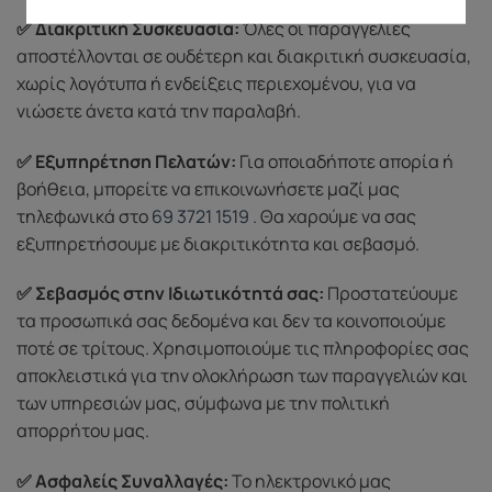
✅ Διακριτική Συσκευασία:
Όλες οι παραγγελίες
αποστέλλονται σε ουδέτερη και διακριτική συσκευασία,
χωρίς λογότυπα ή ενδείξεις περιεχομένου, για να
νιώσετε άνετα κατά την παραλαβή.
✅ Εξυπηρέτηση Πελατών:
Για οποιαδήποτε απορία ή
βοήθεια, μπορείτε να επικοινωνήσετε μαζί μας
τηλεφωνικά στο
69 3721 1519
. Θα χαρούμε να σας
εξυπηρετήσουμε με διακριτικότητα και σεβασμό.
✅ Σεβασμός στην Ιδιωτικότητά σας:
Προστατεύουμε
τα προσωπικά σας δεδομένα και δεν τα κοινοποιούμε
ποτέ σε τρίτους. Χρησιμοποιούμε τις πληροφορίες σας
αποκλειστικά για την ολοκλήρωση των παραγγελιών και
των υπηρεσιών μας, σύμφωνα με την πολιτική
απορρήτου μας.
✅ Ασφαλείς Συναλλαγές:
Το ηλεκτρονικό μας