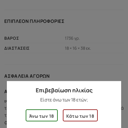
ΕΠΙΠΛΈΟΝ ΠΛΗΡΟΦΟΡΊΕΣ
1736 γρ.
ΒΆΡΟΣ
18 × 16 × 38 εκ.
ΔΙΑΣΤΆΣΕΙΣ
ΑΣΦΆΛΕΙΑ ΑΓΟΡΏΝ
Επιβεβαίωση ηλικίας
Ασφάλεια Αγορών
Είστε άνω των 18 ετών;
✅ Προστασία Αγοράς:
Αν υπάρξει κάποιο πρόβλημα με
το προϊόν σας (π.χ. ελαττωματικό ή κατεστραμμένο κατά
τη μεταφορά), είμαστε εδώ για εσάς. Η ομάδα μας θα
Άνω των 18
Κάτω των 18
φροντίσει να βρει λύση άμεσα σε κάθε ζήτημα.