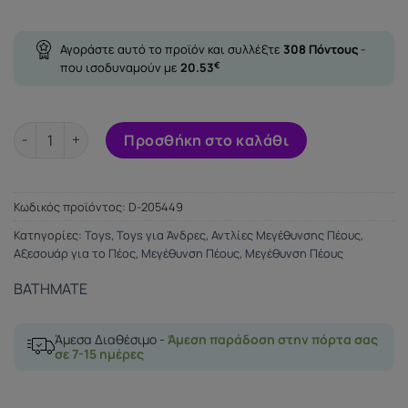
Αγοράστε αυτό το προϊόν και συλλέξτε
308
Πόντους
-
που ισοδυναμούν με
20.53
€
BATHMATE PENIS PUMP HYDROXTREME 9 (HYDROMAX XTREME 
Προσθήκη στο καλάθι
Κωδικός προϊόντος:
D-205449
Κατηγορίες:
Toys
,
Toys για Άνδρες
,
Αντλίες Μεγέθυνσης Πέους
,
Αξεσουάρ για το Πέος
,
Μεγέθυνση Πέους
,
Μεγέθυνση Πέους
BATHMATE
Άμεσα Διαθέσιμο -
Άμεση παράδοση στην πόρτα σας
σε 7-15 ημέρες