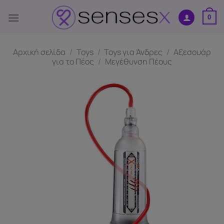
Μετάβαση
στο
0
περιεχόμενο
Αρχική σελίδα
/
Toys
/
Toys για Άνδρες
/
Αξεσουάρ
για το Πέος
/
Μεγέθυνση Πέους