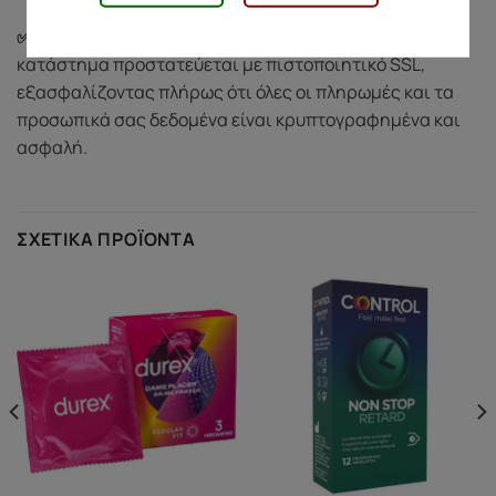
✅ Ασφαλείς Συναλλαγές:
Το ηλεκτρονικό μας
κατάστημα προστατεύεται με πιστοποιητικό SSL,
εξασφαλίζοντας πλήρως ότι όλες οι πληρωμές και τα
προσωπικά σας δεδομένα είναι κρυπτογραφημένα και
ασφαλή.
ΣΧΕΤΙΚΆ ΠΡΟΪΌΝΤΑ