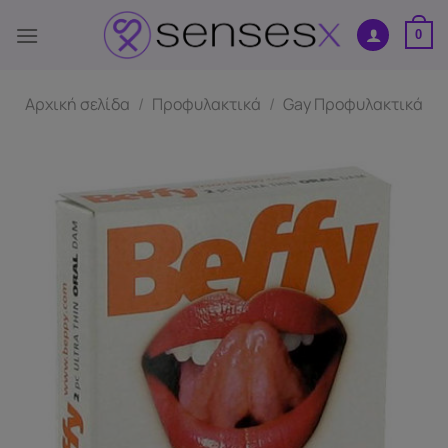
Μετάβαση
στο
0
περιεχόμενο
Αρχική σελίδα
/
Προφυλακτικά
/
Gay Προφυλακτικά