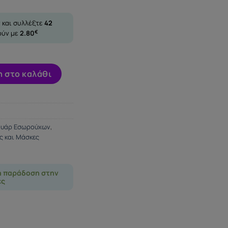
 και συλλέξτε
42
ούν με
2.80
€
DE CUFFS BLACK ποσότητα
 στο καλάθι
ουάρ Εσωρούχων
,
ς και Μάσκες
η παράδοση στην
ες