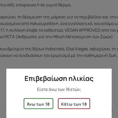
πιο σέξι εσώρουχα ή σε γυμνό δέρμα.
αρκώνει τη δέσμευση της μάρκας για το περιβάλλον και την 
ευασμένα από πολυουρεθάνη, ένα εναλλακτικό, καινοτόμο υλ
2017, η συλλογή έλαβε το καθεστώς VEGAN APPROVED από τον
μο PETA (Άνθρωποι για την Ηθική Μεταχείριση των Ζώων).
συνιδρύτρια της Bijoux Indiscrets, Elsa Viegas, αφιερώνει τ
ιώκουν να συνδυάσουν τον ερωτισμό με την καθημερινή ζωή, όπ
Επιβεβαίωση ηλικίας
Είστε άνω των 18 ετών;
130 γρ.
Άνω των 18
Κάτω των 18
9 × 18 × 6 εκ.