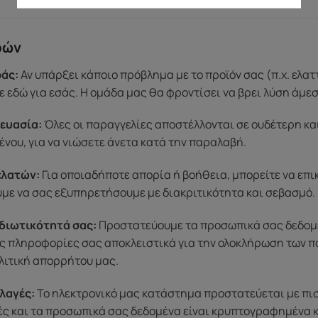
ρών
άς:
Αν υπάρξει κάποιο πρόβλημα με το προϊόν σας (π.χ. ελα
 εδώ για εσάς. Η ομάδα μας θα φροντίσει να βρει λύση άμε
ευασία:
Όλες οι παραγγελίες αποστέλλονται σε ουδέτερη κα
ένου, για να νιώσετε άνετα κατά την παραλαβή.
ελατών:
Για οποιαδήποτε απορία ή βοήθεια, μπορείτε να επ
ύμε να σας εξυπηρετήσουμε με διακριτικότητα και σεβασμό.
διωτικότητά σας:
Προστατεύουμε τα προσωπικά σας δεδομένα
ς πληροφορίες σας αποκλειστικά για την ολοκλήρωση των π
λιτική απορρήτου μας.
λαγές:
Το ηλεκτρονικό μας κατάστημα προστατεύεται με πι
μές και τα προσωπικά σας δεδομένα είναι κρυπτογραφημένα 