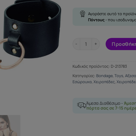
Αγοράστε αυτό το προϊόν
Πόντους
- που ισοδυναμ
BIJOUX INDISCRETS MAZE WI
Προσθήκη
Κωδικός προϊόντος:
D-213783
Κατηγορίες:
Bondage
,
Toys
,
Αξεσ
Εσώρουχα
,
Χειροπέδες
,
Χειροπέδε
Άμεσα Διαθέσιμο -
Άμεσ
πόρτα σας σε 7-15 ημέρ