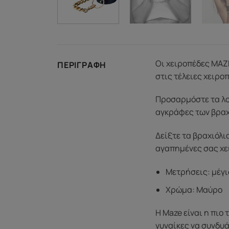
Οι χειροπέδες MAZE
ΠΕΡΙΓΡΑΦΉ
στις τέλειες χειρο
Προσαρμόστε τα λο
αγκράφες των βραχ
Δείξτε τα βραχιόλι
αγαπημένες σας χει
Μετρήσεις: μέγισ
Χρώμα: Μαύρο
Η Maze είναι η πιο
γυναίκες να συνδυά