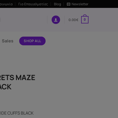
κοινωνία
Για Επαγγελματίες
Blog
Newsletter
0.00
€
0
Sales
SHOP ALL
RETS MAZE
ACK
IDE CUFFS BLACK