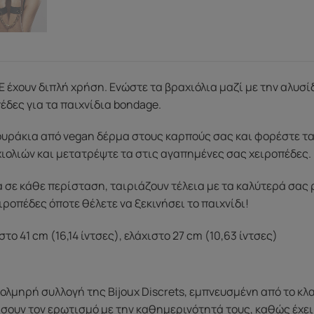
 έχουν διπλή χρήση. Ενώστε τα βραχιόλια μαζί με την αλυσί
πέδες για τα παιχνίδια bondage.
υράκια από vegan δέρμα στους καρπούς σας και φορέστε τα 
ιολιών και μετατρέψτε τα στις αγαπημένες σας χειροπέδες.
α σε κάθε περίσταση, ταιριάζουν τέλεια με τα καλύτερά σας
ροπέδες όποτε θέλετε να ξεκινήσει το παιχνίδι!
το 41 cm (16,14 ίντσες), ελάχιστο 27 cm (10,63 ίντσες)
 τολμηρή συλλογή της Bijoux Discrets, εμπνευσμένη από το κ
σουν τον ερωτισμό με την καθημερινότητά τους, καθώς έχει 