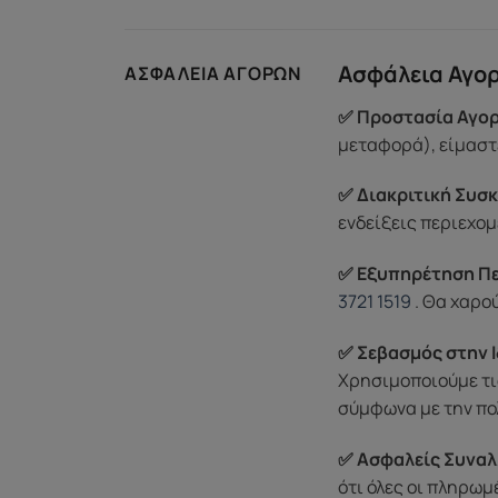
Ασφάλεια Αγο
ΑΣΦΆΛΕΙΑ ΑΓΟΡΏΝ
✅ Προστασία Αγορ
μεταφορά), είμαστε
✅ Διακριτική Συσκ
ενδείξεις περιεχομ
✅ Εξυπηρέτηση Π
3721 1519
. Θα χαρο
✅ Σεβασμός στην Ι
Χρησιμοποιούμε τι
σύμφωνα με την πο
✅ Ασφαλείς Συναλ
ότι όλες οι πληρω