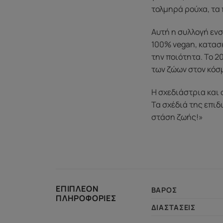
τολμηρά ρούχα, τα 
Αυτή η συλλογή ενσ
100% vegan, κατασκ
την ποιότητα. Το 
των ζώων στον κόσ
Η σχεδιάστρια και 
Τα σχέδιά της επιδ
στάση ζωής!»
ΕΠΙΠΛΈΟΝ
ΒΆΡΟΣ
ΠΛΗΡΟΦΟΡΊΕΣ
ΔΙΑΣΤΆΣΕΙΣ