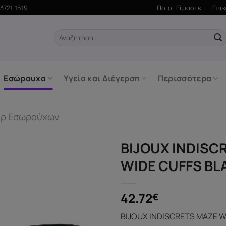
3721 1519
Ποιοι Είμαστε
Επι
Αναζήτηση
για:
Εσώρουχα
Υγεία και Διέγερση
Περισσότερα
άρ Εσωρούχων
BIJOUX INDISC
WIDE CUFFS BL
42.72
€
BIJOUX INDISCRETS MAZE W