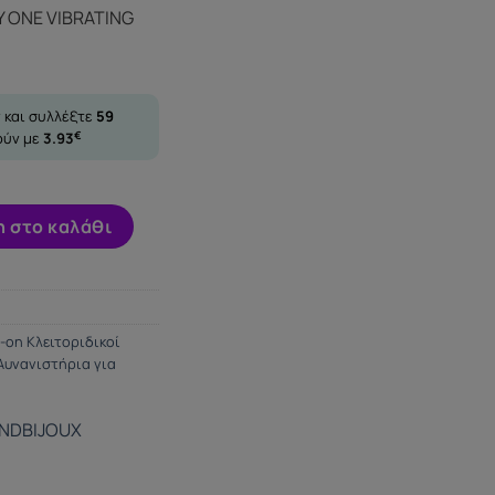
 ONE VIBRATING
 και συλλέξτε
59
ούν με
3.93
€
ONE VIBRATING DIAMOND ποσότητα
 στο καλάθι
-on Κλειτοριδικοί
Αυνανιστήρια για
OND
BIJOUX