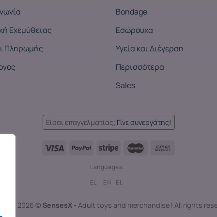
ινωνία
Bondage
ική Εχεμύθειας
Εσώρουχα
ι Πληρωμής
Υγεία και Διέγερση
ογος
Περισσότερα
Sales
Είσαι επαγγελματίας;
Γίνε συνεργάτης!
Languages:
EL
EN
EL
right 2026 ©
SensesX
- Adult toys and merchandise | All rights res