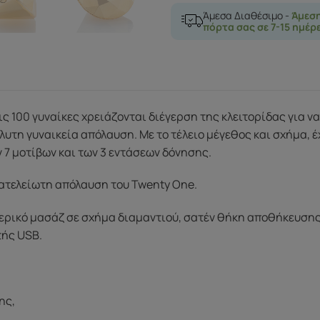
Άμεσα Διαθέσιμο -
Άμεσ
πόρτα σας σε 7-15 ημέρ
τις 100 γυναίκες χρειάζονται διέγερση της κλειτορίδας για 
υτη γυναικεία απόλαυση. Με το τέλειο μέγεθος και σχήμα, έχ
 7 μοτίβων και των 3 εντάσεων δόνησης.
ατελείωτη απόλαυση του Twenty One.
ερικό μασάζ σε σχήμα διαμαντιού, σατέν θήκη αποθήκευσης,
τής USB.
ης,