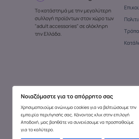
Επικο
Το κατάστημά με την μεγαλύτερη
συλλογή προϊόντων στον χώρο των
Πολιτ
"adult accessories" σε ολόκληρη
Τρόπο
την Ελλάδα.
Κατάλ
Νοιαζόμαστε για το απόρρητο σας
Χρησιμοποιούμε ανώνυμα cookies για να βελτιώσουμε την
εμπειρία περιήγησής σας. Κάνοντας κλικ στην επιλογή
Αποδοχή, μας βοηθάτε να συνεχίσουμε να προσπαθούμε
για το καλύτερο.
Copy