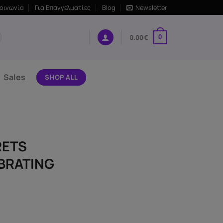
κοινωνία
Για Επαγγελματίες
Blog
Newsletter
0.00
€
0
Sales
SHOP ALL
RETS
BRATING