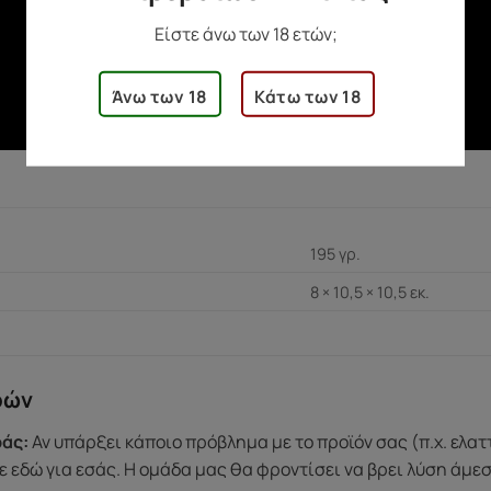
Είστε άνω των 18 ετών;
Άνω των 18
Κάτω των 18
195 γρ.
8 × 10,5 × 10,5 εκ.
ρών
άς:
Αν υπάρξει κάποιο πρόβλημα με το προϊόν σας (π.χ. ελα
 εδώ για εσάς. Η ομάδα μας θα φροντίσει να βρει λύση άμε