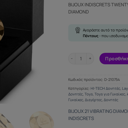
BIJOUX INDISCRETS TWENTY
DIAMOND
Αγοράστε αυτό το προϊόν
Πόντους
- που ισοδυναμ
BIJOUX INDISCRETS TWENTY 
Προσθήκη
Κωδικός προϊόντος:
D-210754
Κατηγορίες:
HI-TECH Δονητές
,
Lay
Δονητές
,
Toys
,
Toys για Γυναίκες
,
Γυναίκες
,
Διεγέρτες
,
Δονητές
BIJOUX 21 VIBRATING DIAM
INDISCRETS