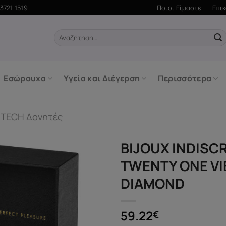
3721 1519
Ποιοι Είμαστε
Επι
Αναζήτηση
για:
Εσώρουχα
Υγεία και Διέγερση
Περισσότερα
-TECH Δονητές
BIJOUX INDISC
TWENTY ONE VI
DIAMOND
59.22
€