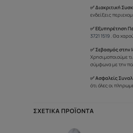
✅ Διακριτική Συσκ
ενδείξεις περιεχομ
✅ Εξυπηρέτηση Π
3721 1519
. Θα χαρο
✅ Σεβασμός στην Ι
Χρησιμοποιούμε τι
σύμφωνα με την πο
✅ Ασφαλείς Συναλ
ότι όλες οι πληρω
ΣΧΕΤΙΚΆ ΠΡΟΪΌΝΤΑ