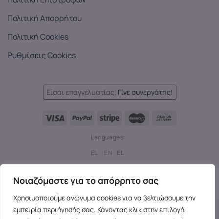
Πολιτική Απορρήτου
Πολιτική Cookies
Ρυθμίσεις Cookies
Είσαι επαγγελματίας;
Γίνε συνεργάτης!
Languages:
EL
EN
EL
Copyright 2026 ©
SensesX
- Adult toys and merchandise | All
Νοιαζόμαστε για το απόρρητο σας
rights reserved.
Χρησιμοποιούμε ανώνυμα cookies για να βελτιώσουμε την
εμπειρία περιήγησής σας. Κάνοντας κλικ στην επιλογή