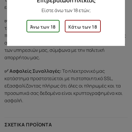
Επιβεβαίωση ηλικίας
εξυπηρετήσουμε με διακριτικότητα και σεβασμό.
Είστε άνω των 18 ετών;
✅ Σεβασμός στην Ιδιωτικότητά σας:
Προστατεύουμε
Άνω των 18
Κάτω των 18
τα προσωπικά σας δεδομένα και δεν τα κοινοποιούμε
ποτέ σε τρίτους. Χρησιμοποιούμε τις πληροφορίες σας
αποκλειστικά για την ολοκλήρωση των παραγγελιών και
των υπηρεσιών μας, σύμφωνα με την πολιτική
απορρήτου μας.
✅ Ασφαλείς Συναλλαγές:
Το ηλεκτρονικό μας
κατάστημα προστατεύεται με πιστοποιητικό SSL,
εξασφαλίζοντας πλήρως ότι όλες οι πληρωμές και τα
προσωπικά σας δεδομένα είναι κρυπτογραφημένα και
ασφαλή.
ΣΧΕΤΙΚΆ ΠΡΟΪΌΝΤΑ