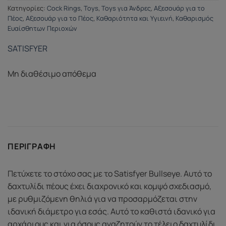
Κατηγορίες:
Cock Rings
,
Toys
,
Toys για Άνδρες
,
Αξεσουάρ για το
Πέος
,
Αξεσουάρ για το Πέος
,
Καθαριότητα και Υγιεινή
,
Καθαρισμός
Ευαίσθητων Περιοχών
SATISFYER
Μη διαθέσιμο απόθεμα
ΠΕΡΙΓΡΑΦΉ
Πετύχετε το στόχο σας με το Satisfyer Bullseye. Αυτό το
δαχτυλίδι πέους έχει διαχρονικό και κομψό σχεδιασμό,
με ρυθμιζόμενη θηλιά για να προσαρμόζεται στην
ιδανική διάμετρο για εσάς. Αυτό το καθιστά ιδανικό για
αρχάριους και για όσους αναζητούν το τέλειο δαχτυλίδι