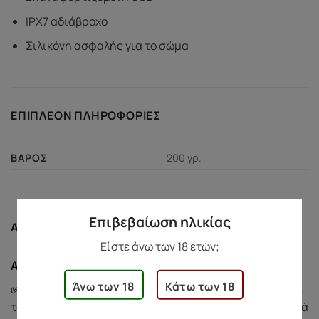
IPX7 αδιάβροχο
Σιλικόνη ασφαλής για το σώμα
ΕΠΙΠΛΈΟΝ ΠΛΗΡΟΦΟΡΊΕΣ
200 γρ.
ΒΆΡΟΣ
Επιβεβαίωση ηλικίας
ΑΣΦΆΛΕΙΑ ΑΓΟΡΏΝ
Είστε άνω των 18 ετών;
Ασφάλεια Αγορών
Άνω των 18
Κάτω των 18
✅ Προστασία Αγοράς:
Αν υπάρξει κάποιο πρόβλημα με
το προϊόν σας (π.χ. ελαττωματικό ή κατεστραμμένο κατά