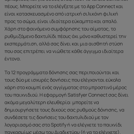
πέους. Μπορείτε να το ελέγξετε με το App Connect και
είναι κατασκευασμένο από ιατρική σιλικόνη φιλική
προς το σώμα, είναι ιδιαίτερα εύκαμπτο και απαλό.
Χάρη στο φαινόμενο συμφόρησης του αίματος, το
ρυθμιζόμενο δαχτυλίδι πέους όχι μόνο καθυστερεί την
εκσπερμάτιση, αλλά σας δίνει και μια αισθητή στύση
που σας επιτρέπει να νιώθετε κάθε άγγιγμα ιδιαίτερα
έντονα.
Τα 12 προγράμματα δόνησης σας περιποιούνται και
τους δύο με ισχυρές δονήσεις που ελέγχονται εύκολα
χάρη στο κουμπί ενός αγγίγματος στο μπροστινό μέρος
του παιχνιδιού. Η εφαρμογή Satisfyer Connect σας δίνει
ακόμα μεγαλύτερη ελευθερία: μπορείτε να
δημιουργήσετε τους δικούς σας ρυθμούς δόνησης, να
συνδέσετε τις δονήσεις του δαχτυλιδιού με τον
λογαριασμό σας στο Spotify ή να ελέγχετε το παιχνίδι
παγκοσμίως μέσω του Διαδικτύου (ή να το ελέγχετε).