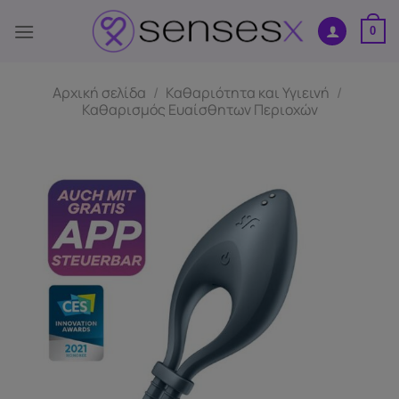
Μετάβαση
στο
0
περιεχόμενο
Αρχική σελίδα
/
Καθαριότητα και Υγιεινή
/
Καθαρισμός Ευαίσθητων Περιοχών