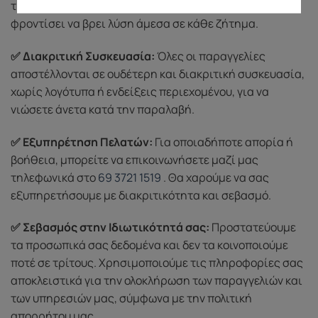
τη μεταφορά), είμαστε εδώ για εσάς. Η ομάδα μας θα
φροντίσει να βρει λύση άμεσα σε κάθε ζήτημα.
✅ Διακριτική Συσκευασία:
Όλες οι παραγγελίες
αποστέλλονται σε ουδέτερη και διακριτική συσκευασία,
χωρίς λογότυπα ή ενδείξεις περιεχομένου, για να
νιώσετε άνετα κατά την παραλαβή.
✅ Εξυπηρέτηση Πελατών:
Για οποιαδήποτε απορία ή
βοήθεια, μπορείτε να επικοινωνήσετε μαζί μας
τηλεφωνικά στο
69 3721 1519
. Θα χαρούμε να σας
εξυπηρετήσουμε με διακριτικότητα και σεβασμό.
✅ Σεβασμός στην Ιδιωτικότητά σας:
Προστατεύουμε
τα προσωπικά σας δεδομένα και δεν τα κοινοποιούμε
ποτέ σε τρίτους. Χρησιμοποιούμε τις πληροφορίες σας
αποκλειστικά για την ολοκλήρωση των παραγγελιών και
των υπηρεσιών μας, σύμφωνα με την πολιτική
απορρήτου μας.