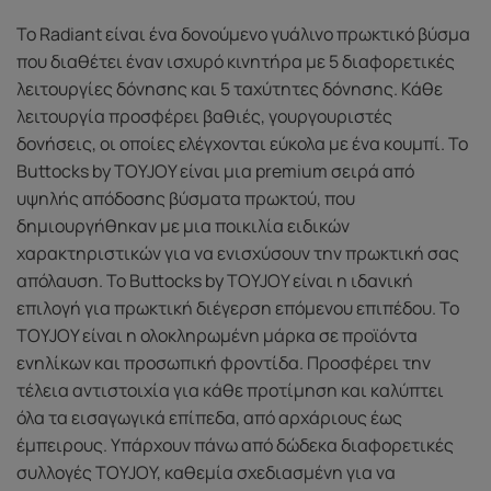
Το Radiant είναι ένα δονούμενο γυάλινο πρωκτικό βύσμα
που διαθέτει έναν ισχυρό κινητήρα με 5 διαφορετικές
λειτουργίες δόνησης και 5 ταχύτητες δόνησης. Κάθε
λειτουργία προσφέρει βαθιές, γουργουριστές
δονήσεις, οι οποίες ελέγχονται εύκολα με ένα κουμπί. Το
Buttocks by TOYJOY είναι μια premium σειρά από
υψηλής απόδοσης βύσματα πρωκτού, που
δημιουργήθηκαν με μια ποικιλία ειδικών
χαρακτηριστικών για να ενισχύσουν την πρωκτική σας
απόλαυση. Το Buttocks by TOYJOY είναι η ιδανική
επιλογή για πρωκτική διέγερση επόμενου επιπέδου. Το
TOYJOY είναι η ολοκληρωμένη μάρκα σε προϊόντα
ενηλίκων και προσωπική φροντίδα. Προσφέρει την
τέλεια αντιστοιχία για κάθε προτίμηση και καλύπτει
όλα τα εισαγωγικά επίπεδα, από αρχάριους έως
έμπειρους. Υπάρχουν πάνω από δώδεκα διαφορετικές
συλλογές TOYJOY, καθεμία σχεδιασμένη για να