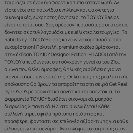
ταιριάζει σε έναν διαφορετικό τύπο καταναλωτή. Αν
είστε νέοι στα παιχνίδια ενηλίκων και ψάχνετε για
οικονομικές, εύχρηστες δονήσεις: το TOYJOY Basics
είναι το ταίρι σας. Σας αρέσουν περισσότερο οι άτακτοι
δονητές σε στυλ λαγουδάκι με ευέλικτες λειτουργίες; Τα
Rabbits by TOYJOY θα σας κάνουν να χοροπηδάτε από
ευχαρίστηση! Πολυτελή, premium σχέδια βρίσκονται
στην έκδοση TOYJOY Designer Edition. Η LADOU από την
TOYJOY απευθύνεται στη σύγχρονη γυναίκα του 21ου
αιώνα που θέλει όμορφες, θηλυκές αισθήσεις για να
ικανοποιήσει τον εαυτό της. Οι λάτρεις της ρεαλιστικής
απόλαυσης θα βρουν τα απαραίτητα στη σειρά Get Real
by TOYJOY με ρεαλιστικά δονητικά και οδοντάκια. Το
φαρμακείο TOYJOY διαθέτει οικονομικά, μακράς
διαρκείας λιπαντικά. Η λίστα συνεχίζεται! Κάθε
συλλογή τηρεί υψηλά πρότυπα ποιότητας και
προσφέρει φανταστικές επιλογές αξίας-τιμής για κάθε
είδους ερωτικό σενάριο. Ανακαλύψτε το ταίρι σας στην