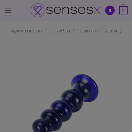
Μετάβαση
στο
0
περιεχόμενο
Αρχική σελίδα
/
Παιχνίδια
/
Πρωκτικά
/
Σφήνες