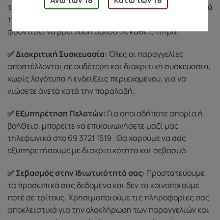
το προϊόν σας (π.χ. ελαττωματικό ή κατεστραμμένο κατά
τη μεταφορά), είμαστε εδώ για εσάς. Η ομάδα μας θα
φροντίσει να βρει λύση άμεσα σε κάθε ζήτημα.
✅ Διακριτική Συσκευασία:
Όλες οι παραγγελίες
αποστέλλονται σε ουδέτερη και διακριτική συσκευασία,
χωρίς λογότυπα ή ενδείξεις περιεχομένου, για να
νιώσετε άνετα κατά την παραλαβή.
✅ Εξυπηρέτηση Πελατών:
Για οποιαδήποτε απορία ή
βοήθεια, μπορείτε να επικοινωνήσετε μαζί μας
τηλεφωνικά στο
69 3721 1519
. Θα χαρούμε να σας
εξυπηρετήσουμε με διακριτικότητα και σεβασμό.
✅ Σεβασμός στην Ιδιωτικότητά σας:
Προστατεύουμε
τα προσωπικά σας δεδομένα και δεν τα κοινοποιούμε
ποτέ σε τρίτους. Χρησιμοποιούμε τις πληροφορίες σας
αποκλειστικά για την ολοκλήρωση των παραγγελιών και