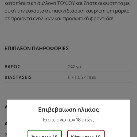
καταπληκτική συλλογή TOYJOY και ζήστε οικειότητα με
αυτή την ευχάριστη, παιχνιδιάρικη και premium μάρκα
σε προϊόντα ενηλίκων και προσωπική φροντίδα!
ΕΠΙΠΛΈΟΝ ΠΛΗΡΟΦΟΡΊΕΣ
242 γρ.
ΒΆΡΟΣ
6 × 10,5 × 18 εκ.
ΔΙΑΣΤΆΣΕΙΣ
ΑΣΦΆΛΕΙΑ ΑΓΟΡΏΝ
Επιβεβαίωση ηλικίας
Είστε άνω των 18 ετών;
Ασφάλεια Αγορών
✅ Προστασία Αγοράς:
Αν υπάρξει κάποιο πρόβλημα με
Άνω των 18
Κάτω των 18