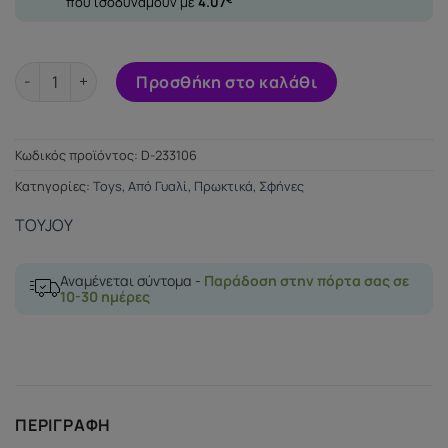
που ισοδυναμούν με
4.07
BUTTOCKS THE RADIANT GLASS BUTTPLUG ποσότητα
Προσθήκη στο καλάθι
Κωδικός προϊόντος:
D-233106
Κατηγορίες:
Toys
,
Από Γυαλί
,
Πρωκτικά
,
Σφήνες
TOYJOY
Αναμένεται σύντομα -
Παράδοση στην πόρτα σας σε
10-30 ημέρες
ΠΕΡΙΓΡΑΦΉ