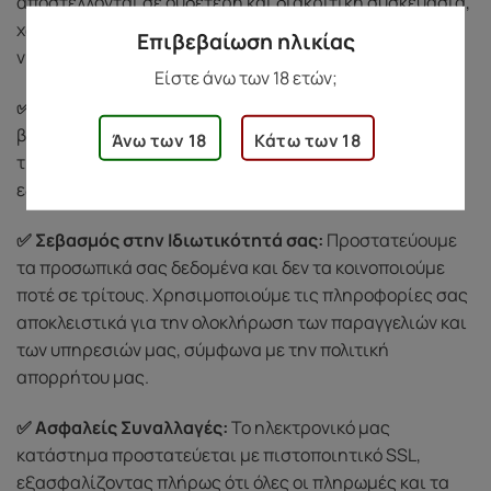
αποστέλλονται σε ουδέτερη και διακριτική συσκευασία,
χωρίς λογότυπα ή ενδείξεις περιεχομένου, για να
Επιβεβαίωση ηλικίας
νιώσετε άνετα κατά την παραλαβή.
Είστε άνω των 18 ετών;
✅ Εξυπηρέτηση Πελατών:
Για οποιαδήποτε απορία ή
βοήθεια, μπορείτε να επικοινωνήσετε μαζί μας
Άνω των 18
Κάτω των 18
τηλεφωνικά στο
69 3721 1519
. Θα χαρούμε να σας
εξυπηρετήσουμε με διακριτικότητα και σεβασμό.
✅ Σεβασμός στην Ιδιωτικότητά σας:
Προστατεύουμε
τα προσωπικά σας δεδομένα και δεν τα κοινοποιούμε
ποτέ σε τρίτους. Χρησιμοποιούμε τις πληροφορίες σας
αποκλειστικά για την ολοκλήρωση των παραγγελιών και
των υπηρεσιών μας, σύμφωνα με την πολιτική
απορρήτου μας.
✅ Ασφαλείς Συναλλαγές:
Το ηλεκτρονικό μας
κατάστημα προστατεύεται με πιστοποιητικό SSL,
εξασφαλίζοντας πλήρως ότι όλες οι πληρωμές και τα