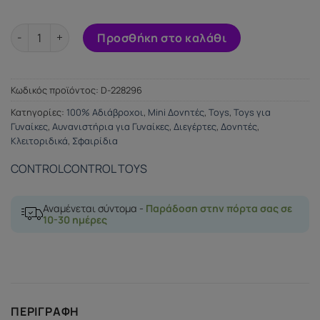
CONTROL FEEL XL VIBRATING BULLET ποσότητα
Προσθήκη στο καλάθι
Κωδικός προϊόντος:
D-228296
Κατηγορίες:
100% Αδιάβροχοι
,
Mini Δονητές
,
Toys
,
Toys για
Γυναίκες
,
Αυνανιστήρια για Γυναίκες
,
Διεγέρτες
,
Δονητές
,
Κλειτοριδικά
,
Σφαιρίδια
CONTROL
CONTROL TOYS
Αναμένεται σύντομα -
Παράδοση στην πόρτα σας σε
10-30 ημέρες
ΠΕΡΙΓΡΑΦΉ