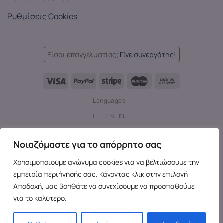
Ρυθμίσεις Cookies
Είσαι επαγγελματίας;
Γίνε συνεργάτης!
Languages:
EL
EN
EL
Copyright 2026 ©
SensesX
- Adult toys and merchandise | All
Νοιαζόμαστε για το απόρρητο σας
rights reserved.
Χρησιμοποιούμε ανώνυμα cookies για να βελτιώσουμε την
εμπειρία περιήγησής σας. Κάνοντας κλικ στην επιλογή
Αποδοχή, μας βοηθάτε να συνεχίσουμε να προσπαθούμε
για το καλύτερο.