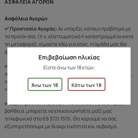
ΑΣΦΆΛΕΙΑ ΑΓΟΡΏΝ
Ασφάλεια Αγορών
✅ Προστασία Αγοράς:
Αν υπάρξει κάποιο πρόβλημα με
το προϊόν σας (π.χ. ελαττωματικό ή κατεστραμμένο κατά
τη μεταφορά), είμαστε εδώ για εσάς. Η ομάδα μας θα
φροντίσει να βρει λύση άμεσα σε κάθε ζήτημα.
Επιβεβαίωση ηλικίας
✅ Διακριτική Συσκευασία:
Όλες οι παραγγελίες
Είστε άνω των 18 ετών;
αποστέλλονται σε ουδέτερη και διακριτική συσκευασία,
χωρίς λογότυπα ή ενδείξεις περιεχομένου, για να
Άνω των 18
Κάτω των 18
νιώσετε άνετα κατά την παραλαβή.
✅ Εξυπηρέτηση Πελατών:
Για οποιαδήποτε απορία ή
βοήθεια, μπορείτε να επικοινωνήσετε μαζί μας
τηλεφωνικά στο
69 3721 1519
. Θα χαρούμε να σας
εξυπηρετήσουμε με διακριτικότητα και σεβασμό.