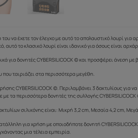
 του να έχετε τον έλεγχο με αυτό το απολαυστικό λουρί γι
ό, αυτό το κλασικό λουρί είναι ιδανικό για όσους είναι αρχάρ
δικά για δονητές CYBERSILICOCK © και προσφέρει άνεση με β
υ που ταιριάζει στα περισσότερα μεγέθη.
χρήσης CYBERSILICOCK ©. Περιλαμβάνει 3 δακτυλίους για να 
ε με τα περισσότερα δονητές της συλλογής CYBERSILICOCK 
ακτυλίων σιλικόνης είναι: Μικρή 3,2 cm, Μεσαία 4,2 cm, Μεγά
κατάλληλη για χρήση με οποιοδήποτε δονητή CYBERSILICOCK ©
γχάνοντας μια τέλεια εμπειρία.