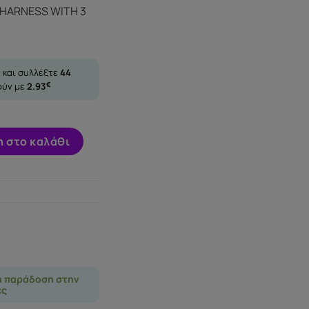
χουσα
 HARNESS WITH 3
ή
ι:
95€.
 και συλλέξτε
44
ούν με
2.93
€
ARNESS WITH 3 RINGS FREE ποσότητα
 στο καλάθι
η παράδοση στην
ες