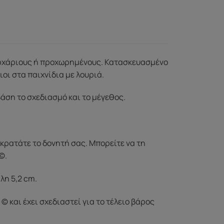
α αρχάριους ή προχωρημένους. Κατασκευασμένο
ιοι στα παιχνίδια με λουριά.
άση το σχεδιασμό και το μέγεθος.
κρατάτε το δονητή σας. Μπορείτε να τη
©.
λη 5,2 cm.
 και έχει σχεδιαστεί για το τέλειο βάρος