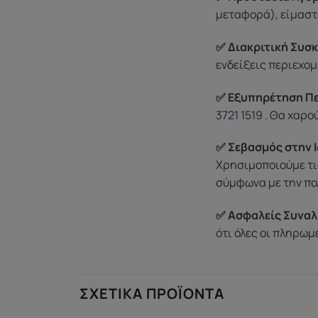
μεταφορά), είμαστε
✅ Διακριτική Συσκ
ενδείξεις περιεχομ
✅ Εξυπηρέτηση Π
3721 1519
. Θα χαρο
✅ Σεβασμός στην Ι
Χρησιμοποιούμε τι
σύμφωνα με την πο
✅ Ασφαλείς Συναλ
ότι όλες οι πληρω
ΣΧΕΤΙΚΆ ΠΡΟΪΌΝΤΑ