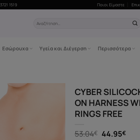
3721 1519
Ποιοι Είμαστε
Επι
Αναζήτηση
για:
Εσώρουχα
Υγεία και Διέγερση
Περισσότερα
CYBER SILICOC
ON HARNESS WI
RINGS FREE
Original
Η
53.04
44.95
€
€