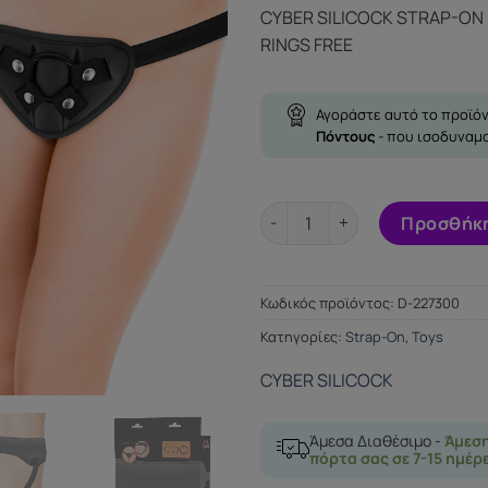
price
τρέ
CYBER SILICOCK STRAP-ON
was:
τιμ
RINGS FREE
53.04€.
είνα
44.
Αγοράστε αυτό το προϊόν
Πόντους
- που ισοδυναμ
CYBER SILICOCK STRAP-ON H
Προσθήκη
Κωδικός προϊόντος:
D-227300
Κατηγορίες:
Strap-On
,
Toys
CYBER SILICOCK
Άμεσα Διαθέσιμο -
Άμεσ
πόρτα σας σε 7-15 ημέρ