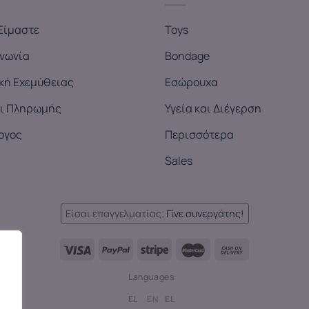
Είμαστε
Toys
ινωνία
Bondage
ική Εχεμύθειας
Εσώρουχα
ι Πληρωμής
Υγεία και Διέγερση
ογος
Περισσότερα
Sales
Είσαι επαγγελματίας;
Γίνε συνεργάτης!
Languages:
EL
EN
EL