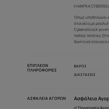
Η ΜΑΡΚΑ CYBERSIL
Όπως υποδηλώνει κα
στοιχεία με ρεαλισ
Cybersilicock γενν
πολλοί πελάτες ζήτ
δονητικά στοιχεία 
ΕΠΙΠΛΈΟΝ
ΒΆΡΟΣ
ΠΛΗΡΟΦΟΡΊΕΣ
ΔΙΑΣΤΆΣΕΙΣ
Ασφάλεια Αγο
ΑΣΦΆΛΕΙΑ ΑΓΟΡΏΝ
✅ Προστασία Αγορ