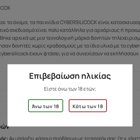
ICOK
ι το όνομα, τα παιχνίδια CYBERSILICOCK είναι κατασκευασμ
τικό σχεδιασμό είναι πολύ κατάλληλα για αρχάριους ή προχ
ήθηκε αρχικά ως μια τεχνολογική μάρκα δονητών τηλεχειρισμ
ησαν δονητές χωρίς κραδασμούς με το ίδιο υλικό με το cyber
cybersilicock έχουν φτάσει για να συνεχίσουν να εκπλήσσουν.
Επιβεβαίωση ηλικίας
272 γρ.
Είστε άνω των 18 ετών;
7 × 19 × 24 εκ.
Άνω των 18
Κάτω των 18
ρών
άς:
Αν υπάρξει κάποιο πρόβλημα με το προϊόν σας (π.χ. ελα