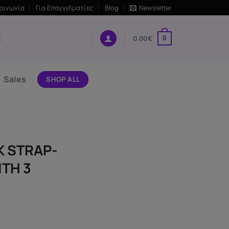
κοινωνία
Για Επαγγελματίες
Blog
Newsletter
0.00
€
0
Sales
SHOP ALL
K STRAP-
TH 3