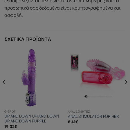
εξασφαλίζοντας πλήρως ότι όλες οι πληρωμές και τα
προσωπικά σας δεδομένα είναι κρυπτογραφημένα και
ασφαλή.
ΣΧΕΤΙΚΆ ΠΡΟΪΌΝΤΑ
G-SPOT
ANAL ΔΟΝΗΤΈΣ
UP AND DOWN UP¡AND DOWN
ANAL STIMULATOR FOR HER
UP AND DOWN PURPLE
8.41
€
19.02
€