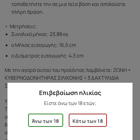
τοποθετήστε την σε μια λεία βάση και απολαύστε
πλήρη δράση.
•
Μετρήσεις:
Συνολικό μήκος: 23,88 εκ.
o Μήκος εισαγωγής: 16,5 cm
o Διάμετρος εισαγωγής: 4,3 cm
Με την αγορά αυτού του προϊόντος λαμβάνετε: ΖΩΝΗ +
ΚΥΒΕΡΝΟΔΟΝΗΤΗΡΑΣ ΣΙΛΙΚΟΝΗΣ + 3 ΔΑΧΤΥΛΙΔΙΑ
ΣΙΛΙΚΟΝΗΣ.
Επιβεβαίωση ηλικίας
ΥΛΙΚΟ ΚΑΙ ΦΡΟΝΤΙΔΑ
Είστε άνω των 18 ετών;
Το δονητή είναι κατασκευασμένο από υγρή ιατρική
σιλικόνη. Η υγρή ιατρική σιλικόνη είναι φιλική προς το
Άνω των 18
Κάτω των 18
δέρμα και αποθηκεύει γρήγορα τη θερμότητα του
σώματος, κάνοντας την εμπειρία σας ιδιαίτερα