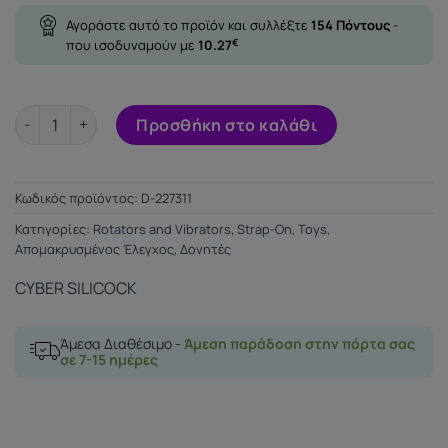
Αγοράστε αυτό το προϊόν και συλλέξτε
154
Πόντους
-
που ισοδυναμούν με
10.27
€
CYBER SILICOCK STRAP-ON MASTER JOHN REMOTE CONTROL
Προσθήκη στο καλάθι
Κωδικός προϊόντος:
D-227311
Κατηγορίες:
Rotators and Vibrators
,
Strap-On
,
Toys
,
Απομακρυσμένος Έλεγχος
,
Δονητές
CYBER SILICOCK
Άμεσα Διαθέσιμο -
Άμεση παράδοση στην πόρτα σας
σε 7-15 ημέρες