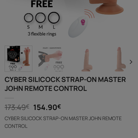
CYBER SILICOCK STRAP-ON MASTER
JOHN REMOTE CONTROL
Original
Η
173.49
154.90
€
€
price
τρέχουσα
CYBER SILICOCK STRAP-ON MASTER JOHN REMOTE
was:
τιμή
CONTROL
173.49€.
είναι:
154.90€.