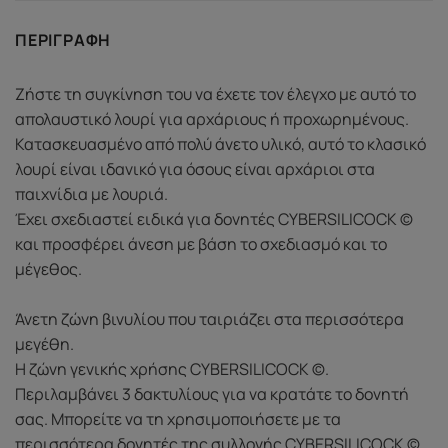
ΠΕΡΙΓΡΑΦΉ
Ζήστε τη συγκίνηση του να έχετε τον έλεγχο με αυτό το
απολαυστικό λουρί για αρχάριους ή προχωρημένους.
Κατασκευασμένο από πολύ άνετο υλικό, αυτό το κλασικό
λουρί είναι ιδανικό για όσους είναι αρχάριοι στα
παιχνίδια με λουριά.
Έχει σχεδιαστεί ειδικά για δονητές CYBERSILICOCK ©
και προσφέρει άνεση με βάση το σχεδιασμό και το
μέγεθος.
Άνετη ζώνη βινυλίου που ταιριάζει στα περισσότερα
μεγέθη.
Η ζώνη γενικής χρήσης CYBERSILICOCK ©.
Περιλαμβάνει 3 δακτυλίους για να κρατάτε το δονητή
σας. Μπορείτε να τη χρησιμοποιήσετε με τα
περισσότερα δονητές της συλλογής CYBERSILICOCK ©.