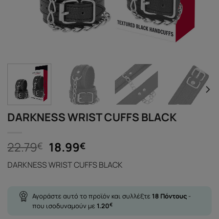
DARKNESS WRIST CUFFS BLACK
Original
Η
22.79
18.99
€
€
price
τρέχουσα
DARKNESS WRIST CUFFS BLACK
was:
τιμή
22.79€.
είναι:
18.99€.
Αγοράστε αυτό το προϊόν και συλλέξτε
18
Πόντους
-
που ισοδυναμούν με
1.20
€