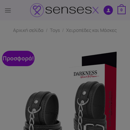
Μετάβαση
στο
0
περιεχόμενο
Αρχική σελίδα
/
Toys
/
Χειροπέδες και Μάσκες
Προσφορά!