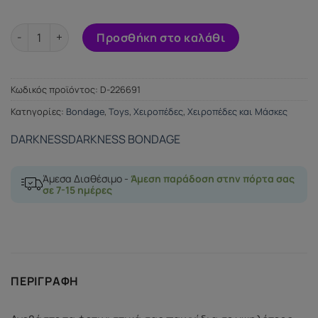
DARKNESS WRIST CUFFS BLACK ποσότητα
Προσθήκη στο καλάθι
Κωδικός προϊόντος:
D-226691
Κατηγορίες:
Bondage
,
Toys
,
Χειροπέδες
,
Χειροπέδες και Μάσκες
DARKNESS
DARKNESS BONDAGE
Άμεσα Διαθέσιμο -
Άμεση παράδοση στην πόρτα σας
σε 7-15 ημέρες
ΠΕΡΙΓΡΑΦΉ