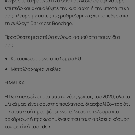
Ανεβάστε τα φετιχιστικά σας παιχνίδια σε υψηλότερο
επίπεδο και ανακαλύψτε την κυρίαρχη ή την υποτακτική
σας πλευρά με αυτές τις ρυθμιζόμενες χειροπέδες από
τη συλλογή Darkness Bondage.
Προσθέστε μια σπίθα ενθουσιασμού στα παιχνίδια
σας.
Κατασκευασμένο από δέρμα PU
Μέταλλο χωρίς νικέλιο
Η ΜΑΡΚΑ
Η Darkness είναι μια μάρκα νέας γενιάς του 2020, όλα τα
υλικά μας είναι άριστης ποιότητας, διασφαλίζοντας ότι
η κατασκευή προσφέρει ένα τέλειο αποτέλεσμα για
αρχάριους ή προχωρημένους που τους αρέσει ο κόσμος
του φετίχ ή του bdsm.