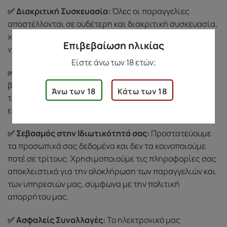
✅ Διακριτική Συσκευασία:
Όλες οι παραγγελίες
αποστέλλονται σε ουδέτερη και διακριτική συσκευασία,
χωρίς λογότυπα ή ενδείξεις περιεχομένου, για να
Επιβεβαίωση ηλικίας
νιώσετε άνετα κατά την παραλαβή.
Είστε άνω των 18 ετών;
✅ Εξυπηρέτηση Πελατών:
Για οποιαδήποτε απορία ή
βοήθεια, μπορείτε να επικοινωνήσετε μαζί μας
Άνω των 18
Κάτω των 18
τηλεφωνικά στο
69 3721 1519
. Θα χαρούμε να σας
εξυπηρετήσουμε με διακριτικότητα και σεβασμό.
✅ Σεβασμός στην Ιδιωτικότητά σας:
Προστατεύουμε
τα προσωπικά σας δεδομένα και δεν τα κοινοποιούμε
ποτέ σε τρίτους. Χρησιμοποιούμε τις πληροφορίες σας
αποκλειστικά για την ολοκλήρωση των παραγγελιών και
των υπηρεσιών μας, σύμφωνα με την πολιτική
απορρήτου μας.
✅ Ασφαλείς Συναλλαγές:
Το ηλεκτρονικό μας