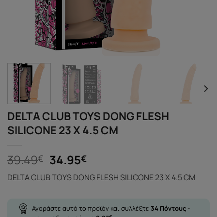
DELTA CLUB TOYS DONG FLESH
SILICONE 23 X 4.5 CM
Original
Η
39.49
34.95
€
€
price
τρέχουσα
DELTA CLUB TOYS DONG FLESH SILICONE 23 X 4.5 CM
was:
τιμή
39.49€.
είναι:
34.95€.
Αγοράστε αυτό το προϊόν και συλλέξτε
34
Πόντους
-
€