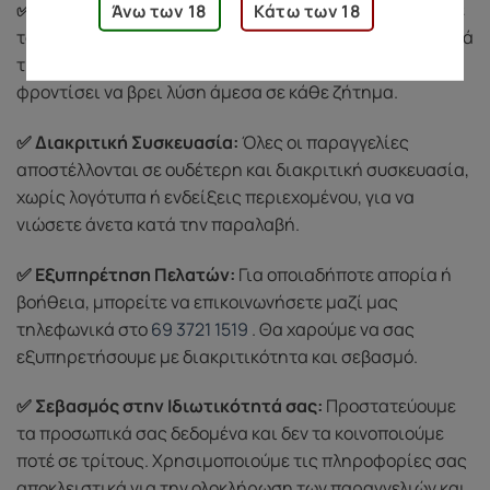
✅ Προστασία Αγοράς:
Αν υπάρξει κάποιο πρόβλημα με
Άνω των 18
Κάτω των 18
το προϊόν σας (π.χ. ελαττωματικό ή κατεστραμμένο κατά
τη μεταφορά), είμαστε εδώ για εσάς. Η ομάδα μας θα
φροντίσει να βρει λύση άμεσα σε κάθε ζήτημα.
✅ Διακριτική Συσκευασία:
Όλες οι παραγγελίες
αποστέλλονται σε ουδέτερη και διακριτική συσκευασία,
χωρίς λογότυπα ή ενδείξεις περιεχομένου, για να
νιώσετε άνετα κατά την παραλαβή.
✅ Εξυπηρέτηση Πελατών:
Για οποιαδήποτε απορία ή
βοήθεια, μπορείτε να επικοινωνήσετε μαζί μας
τηλεφωνικά στο
69 3721 1519
. Θα χαρούμε να σας
εξυπηρετήσουμε με διακριτικότητα και σεβασμό.
✅ Σεβασμός στην Ιδιωτικότητά σας:
Προστατεύουμε
τα προσωπικά σας δεδομένα και δεν τα κοινοποιούμε
ποτέ σε τρίτους. Χρησιμοποιούμε τις πληροφορίες σας
αποκλειστικά για την ολοκλήρωση των παραγγελιών και