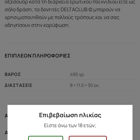
αξεσουάρ κατά τη διάρκεια ερωτικού παιχνιδιού είτε ως
σόλο δράση, τα δονητές DELTACLUB © μπορούν να
χρησιμοποιηθούν με πολλούς τρόπους και να σας
οδηγήσουν στην κορύφωση.
ΕΠΙΠΛΈΟΝ ΠΛΗΡΟΦΟΡΊΕΣ
490 γρ.
ΒΆΡΟΣ
8 × 11,5 × 30 εκ.
ΔΙΑΣΤΆΣΕΙΣ
Επιβεβαίωση ηλικίας
ΑΣΦΆΛΕΙΑ ΑΓΟΡΏΝ
Είστε άνω των 18 ετών;
Ασφάλεια Αγορών