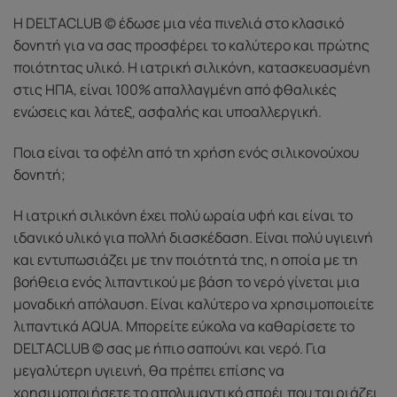
Η DELTACLUB © έδωσε μια νέα πινελιά στο κλασικό
δονητή για να σας προσφέρει το καλύτερο και πρώτης
ποιότητας υλικό. Η ιατρική σιλικόνη, κατασκευασμένη
στις ΗΠΑ, είναι 100% απαλλαγμένη από φθαλικές
ενώσεις και λάτεξ, ασφαλής και υποαλλεργική.
Ποια είναι τα οφέλη από τη χρήση ενός σιλικονούχου
δονητή;
Η ιατρική σιλικόνη έχει πολύ ωραία υφή και είναι το
ιδανικό υλικό για πολλή διασκέδαση. Είναι πολύ υγιεινή
και εντυπωσιάζει με την ποιότητά της, η οποία με τη
βοήθεια ενός λιπαντικού με βάση το νερό γίνεται μια
μοναδική απόλαυση. Είναι καλύτερο να χρησιμοποιείτε
λιπαντικά AQUA. Μπορείτε εύκολα να καθαρίσετε το
DELTACLUB © σας με ήπιο σαπούνι και νερό. Για
μεγαλύτερη υγιεινή, θα πρέπει επίσης να
χρησιμοποιήσετε το απολυμαντικό σπρέι που ταιριάζει