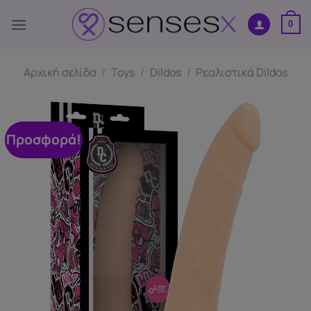
Μετάβαση
στο
0
περιεχόμενο
Αρχική σελίδα
/
Toys
/
Dildos
/
Ρεαλιστικά Dildos
Προσφορά!