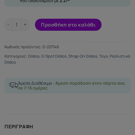
που ισοδυναμούν με
2.27
DELTA CLUB TOYS DONG FLESH SILICONE 23 X 4.5 CM ποσότητ
Προσθήκη στο καλάθι
Κωδικός προϊόντος:
D-227146
Κατηγορίες:
Dildos
,
G-Spot Dildos
,
Strap-Οn Dildos
,
Toys
,
Ρεαλιστικά
Dildos
Άμεσα Διαθέσιμο -
Άμεση παράδοση στην πόρτα σας
σε 7-15 ημέρες
ΠΕΡΙΓΡΑΦΉ