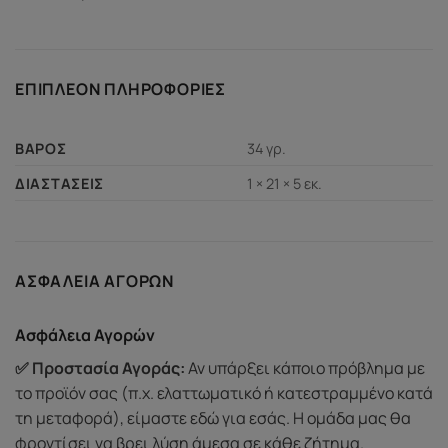
ΕΠΙΠΛΈΟΝ ΠΛΗΡΟΦΟΡΊΕΣ
34 γρ.
ΒΆΡΟΣ
1 × 21 × 5 εκ.
ΔΙΑΣΤΆΣΕΙΣ
ΑΣΦΆΛΕΙΑ ΑΓΟΡΏΝ
Ασφάλεια Αγορών
✅ Προστασία Αγοράς:
Αν υπάρξει κάποιο πρόβλημα με
το προϊόν σας (π.χ. ελαττωματικό ή κατεστραμμένο κατά
τη μεταφορά), είμαστε εδώ για εσάς. Η ομάδα μας θα
φροντίσει να βρει λύση άμεσα σε κάθε ζήτημα.