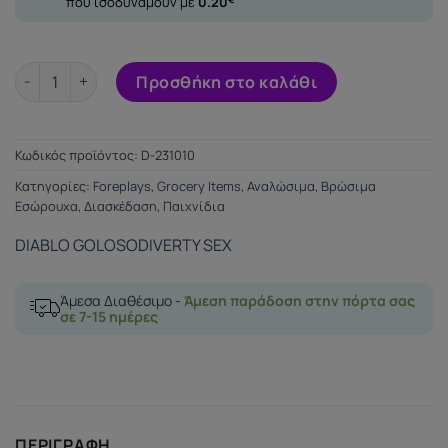
που ισοδυναμούν με
0.20
DIABLO PICANTE - GUMMY LOLLIPOP PENIS ποσότητα
Προσθήκη στο καλάθι
Κωδικός προϊόντος:
D-231010
Κατηγορίες:
Foreplays
,
Grocery Items
,
Αναλώσιμα
,
Βρώσιμα
Εσώρουχα
,
Διασκέδαση
,
Παιχνίδια
DIABLO GOLOSO
DIVERTY SEX
Άμεσα Διαθέσιμο -
Άμεση παράδοση στην πόρτα σας
σε 7-15 ημέρες
ΠΕΡΙΓΡΑΦΉ