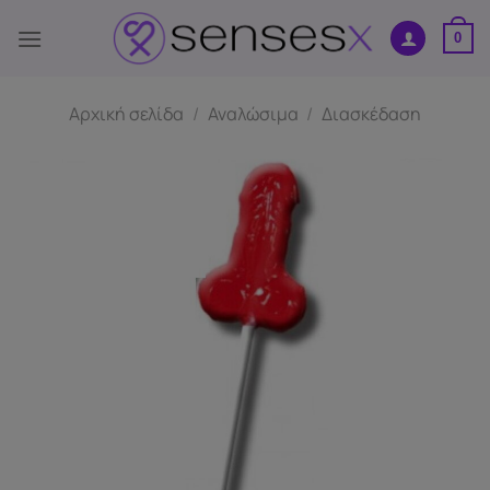
Μετάβαση
στο
0
περιεχόμενο
Αρχική σελίδα
/
Αναλώσιμα
/
Διασκέδαση