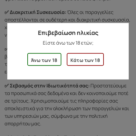
✅ Διακριτική Συσκευασία:
Όλες οι παραγγελίες
αποστέλλονται σε ουδέτερη και διακριτική συσκευασία,
χωρίς λογότυπα ή ενδείξεις περιεχομένου, για να
Επιβεβαίωση ηλικίας
νιώσετε άνετα κατά την παραλαβή.
Είστε άνω των 18 ετών;
✅ Εξυπηρέτηση Πελατών:
Για οποιαδήποτε απορία ή
βοήθεια, μπορείτε να επικοινωνήσετε μαζί μας
Άνω των 18
Κάτω των 18
τηλεφωνικά στο
69 3721 1519
. Θα χαρούμε να σας
εξυπηρετήσουμε με διακριτικότητα και σεβασμό.
✅ Σεβασμός στην Ιδιωτικότητά σας:
Προστατεύουμε
τα προσωπικά σας δεδομένα και δεν κοινοποιούμε ποτέ
σε τρίτους. Χρησιμοποιούμε τις πληροφορίες σας
αποκλειστικά για την ολοκλήρωση των παραγγελιών και
των υπηρεσιών μας, σύμφωνα με την πολιτική
απορρήτου μας.