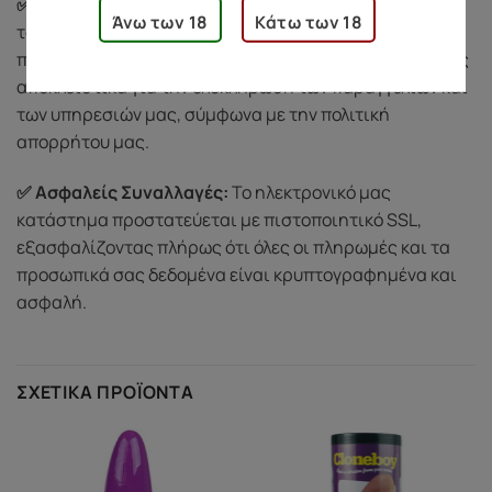
✅ Σεβασμός στην Ιδιωτικότητά σας:
Προστατεύουμε
Άνω των 18
Κάτω των 18
τα προσωπικά σας δεδομένα και δεν τα κοινοποιούμε
ποτέ σε τρίτους. Χρησιμοποιούμε τις πληροφορίες σας
αποκλειστικά για την ολοκλήρωση των παραγγελιών και
των υπηρεσιών μας, σύμφωνα με την πολιτική
απορρήτου μας.
✅ Ασφαλείς Συναλλαγές:
Το ηλεκτρονικό μας
κατάστημα προστατεύεται με πιστοποιητικό SSL,
εξασφαλίζοντας πλήρως ότι όλες οι πληρωμές και τα
προσωπικά σας δεδομένα είναι κρυπτογραφημένα και
ασφαλή.
ΣΧΕΤΙΚΆ ΠΡΟΪΌΝΤΑ