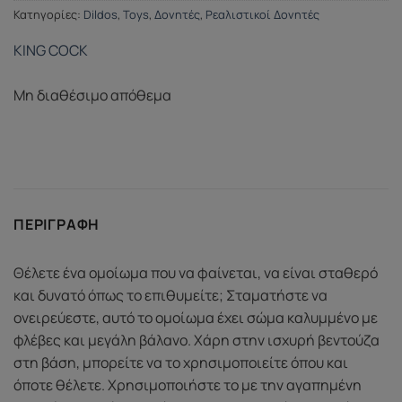
Κατηγορίες:
Dildos
,
Toys
,
Δονητές
,
Ρεαλιστικοί Δονητές
KING COCK
Μη διαθέσιμο απόθεμα
ΠΕΡΙΓΡΑΦΉ
Θέλετε ένα ομοίωμα που να φαίνεται, να είναι σταθερό
και δυνατό όπως το επιθυμείτε; Σταματήστε να
ονειρεύεστε, αυτό το ομοίωμα έχει σώμα καλυμμένο με
φλέβες και μεγάλη βάλανο. Χάρη στην ισχυρή βεντούζα
στη βάση, μπορείτε να το χρησιμοποιείτε όπου και
όποτε θέλετε. Χρησιμοποιήστε το με την αγαπημένη