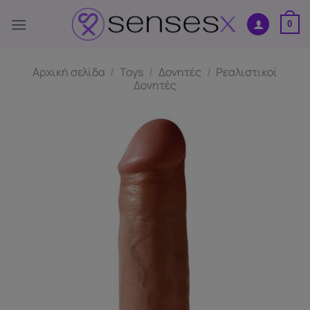
Μετάβαση
στο
0
περιεχόμενο
Αρχική σελίδα
/
Toys
/
Δονητές
/
Ρεαλιστικοί
Δονητές