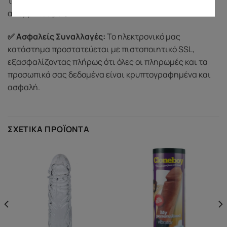
των υπηρεσιών μας, σύμφωνα με την πολιτική
απορρήτου μας.
✅ Ασφαλείς Συναλλαγές:
Το ηλεκτρονικό μας
κατάστημα προστατεύεται με πιστοποιητικό SSL,
εξασφαλίζοντας πλήρως ότι όλες οι πληρωμές και τα
προσωπικά σας δεδομένα είναι κρυπτογραφημένα και
ασφαλή.
ΣΧΕΤΙΚΆ ΠΡΟΪΌΝΤΑ