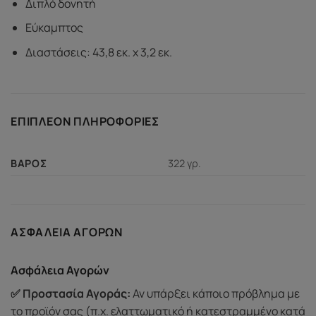
Διπλό δονητή
Εύκαμπτος
Διαστάσεις: 43,8 εκ. x 3,2 εκ.
ΕΠΙΠΛΈΟΝ ΠΛΗΡΟΦΟΡΊΕΣ
322 γρ.
ΒΆΡΟΣ
ΑΣΦΆΛΕΙΑ ΑΓΟΡΏΝ
Ασφάλεια Αγορών
✅ Προστασία Αγοράς:
Αν υπάρξει κάποιο πρόβλημα με
το προϊόν σας (π.χ. ελαττωματικό ή κατεστραμμένο κατά