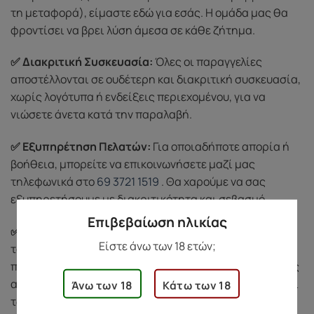
τη μεταφορά), είμαστε εδώ για εσάς. Η ομάδα μας θα
φροντίσει να βρει λύση άμεσα σε κάθε ζήτημα.
✅ Διακριτική Συσκευασία:
Όλες οι παραγγελίες
αποστέλλονται σε ουδέτερη και διακριτική συσκευασία,
χωρίς λογότυπα ή ενδείξεις περιεχομένου, για να
νιώσετε άνετα κατά την παραλαβή.
✅ Εξυπηρέτηση Πελατών:
Για οποιαδήποτε απορία ή
βοήθεια, μπορείτε να επικοινωνήσετε μαζί μας
τηλεφωνικά στο
69 3721 1519
. Θα χαρούμε να σας
εξυπηρετήσουμε με διακριτικότητα και σεβασμό.
Επιβεβαίωση ηλικίας
✅ Σεβασμός στην Ιδιωτικότητά σας:
Προστατεύουμε
Είστε άνω των 18 ετών;
τα προσωπικά σας δεδομένα και δεν τα κοινοποιούμε
ποτέ σε τρίτους. Χρησιμοποιούμε τις πληροφορίες σας
αποκλειστικά για την ολοκλήρωση των παραγγελιών και
Άνω των 18
Κάτω των 18
των υπηρεσιών μας, σύμφωνα με την πολιτική