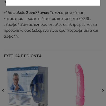
απορρήτου μας.
✅ Ασφαλείς Συναλλαγές:
Το ηλεκτρονικό μας
κατάστημα προστατεύεται με πιστοποιητικό SSL,
εξασφαλίζοντας πλήρως ότι όλες οι πληρωμές και τα
προσωπικά σας δεδομένα είναι κρυπτογραφημένα και
ασφαλή.
ΣΧΕΤΙΚΆ ΠΡΟΪΌΝΤΑ