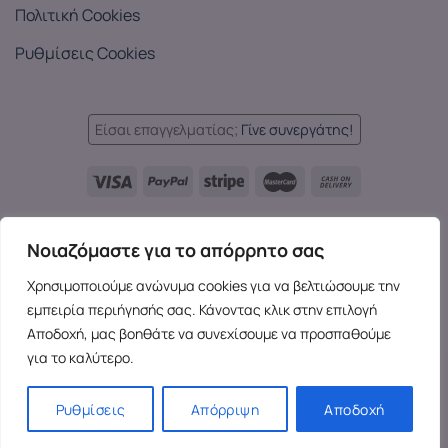
Πολιτική Cookies
Ρυθμίσεις Cookies
Είσαι επαγγελματίας;
Γίνε συνεργάτης!
Languages:
Νοιαζόμαστε για το απόρρητο σας
EL
EN
EL
Χρησιμοποιούμε ανώνυμα cookies για να βελτιώσουμε την
Copyright 2026 ©
SensesX
- Adult toys and merchandise | All
εμπειρία περιήγησής σας. Κάνοντας κλικ στην επιλογή
rights reserved.
Αποδοχή, μας βοηθάτε να συνεχίσουμε να προσπαθούμε
για το καλύτερο.
Ρυθμίσεις
Απόρριψη
Αποδοχή