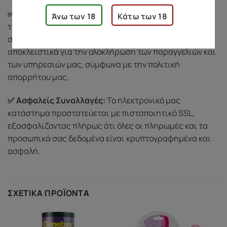
✅ Σεβασμός στην Ιδιωτικότητά σας:
Προστατεύουμε
Άνω των 18
Κάτω των 18
τα προσωπικά σας δεδομένα και δεν κοινοποιούμε ποτέ
σε τρίτους. Χρησιμοποιούμε τις πληροφορίες σας
αποκλειστικά για την ολοκλήρωση των παραγγελιών και
των υπηρεσιών μας, σύμφωνα με την πολιτική
απορρήτου μας.
✅ Ασφαλείς Συναλλαγές:
Το ηλεκτρονικό μας
κατάστημα προστατεύεται με πιστοποιητικό SSL,
εξασφαλίζοντας πλήρως ότι όλες οι πληρωμές και τα
προσωπικά σας δεδομένα είναι κρυπτογραφημένα και
ασφαλή.
ΣΧΕΤΙΚΆ ΠΡΟΪΌΝΤΑ