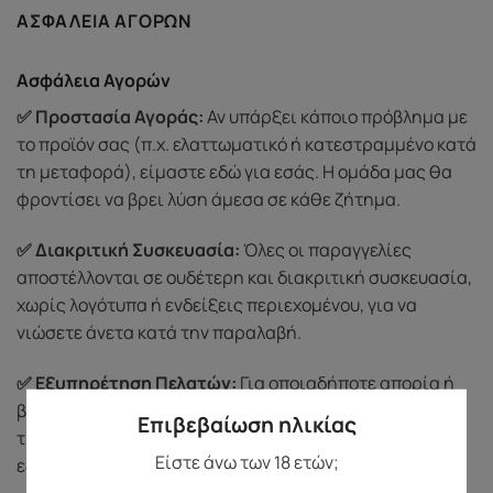
ΑΣΦΆΛΕΙΑ ΑΓΟΡΏΝ
Ασφάλεια Αγορών
✅ Προστασία Αγοράς:
Αν υπάρξει κάποιο πρόβλημα με
το προϊόν σας (π.χ. ελαττωματικό ή κατεστραμμένο κατά
τη μεταφορά), είμαστε εδώ για εσάς. Η ομάδα μας θα
φροντίσει να βρει λύση άμεσα σε κάθε ζήτημα.
✅ Διακριτική Συσκευασία:
Όλες οι παραγγελίες
αποστέλλονται σε ουδέτερη και διακριτική συσκευασία,
χωρίς λογότυπα ή ενδείξεις περιεχομένου, για να
νιώσετε άνετα κατά την παραλαβή.
✅ Εξυπηρέτηση Πελατών:
Για οποιαδήποτε απορία ή
βοήθεια, μπορείτε να επικοινωνήσετε μαζί μας
Επιβεβαίωση ηλικίας
τηλεφωνικά στο
69 3721 1519
. Θα χαρούμε να σας
Είστε άνω των 18 ετών;
εξυπηρετήσουμε με διακριτικότητα και σεβασμό.