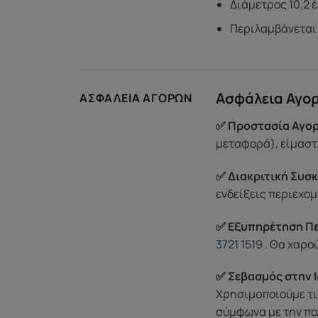
Διάμετρος 10,2 
Περιλαμβάνεται
Ασφάλεια Αγο
ΑΣΦΆΛΕΙΑ ΑΓΟΡΏΝ
✅ Προστασία Αγορ
μεταφορά), είμαστε
✅ Διακριτική Συσκ
ενδείξεις περιεχομ
✅ Εξυπηρέτηση Π
3721 1519
. Θα χαρο
✅ Σεβασμός στην Ι
Χρησιμοποιούμε τι
σύμφωνα με την πο