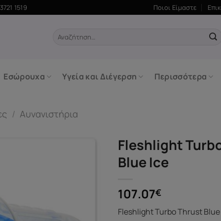
3721 1519
Ποιοι Είμαστε
Επι
Αναζήτηση
για:
Εσώρουχα
Υγεία και Διέγερση
Περισσότερα
ες
/
Αυνανιστήρια
Fleshlight Turb
Blue Ice
107.07
€
Fleshlight Turbo Thrust Blue