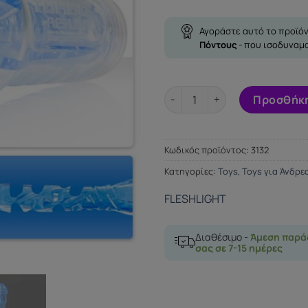
Αγοράστε αυτό το προϊόν
Πόντους
- που ισοδυναμ
Fleshlight Turbo Thrust Blue 
Προσθήκη
Κωδικός προϊόντος:
3132
Κατηγορίες:
Toys
,
Toys για Άνδρε
FLESHLIGHT
Διαθέσιμο -
Άμεση παρά
σας σε 7-15 ημέρες