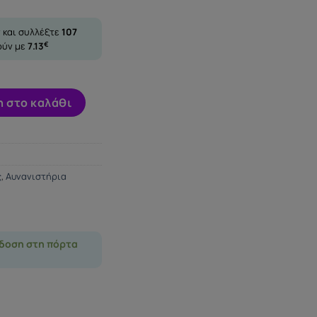
 και συλλέξτε
107
ούν με
7.13
€
Ice ποσότητα
 στο καλάθι
ς
,
Αυνανιστήρια
δοση στη πόρτα