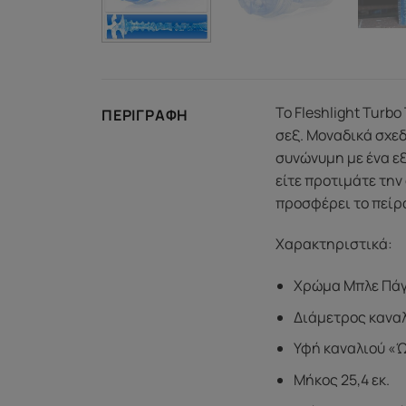
Το Fleshlight Turb
ΠΕΡΙΓΡΑΦΉ
σεξ. Μοναδικά σχεδ
συνώνυμη με ένα εξ
είτε προτιμάτε τη
προσφέρει το πείρ
Χαρακτηριστικά:
Χρώμα Μπλε Πά
Διάμετρος καναλ
Υφή καναλιού «
Μήκος 25,4 εκ.