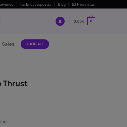
κοινωνία
Για Επαγγελματίες
Blog
Newsletter
0.00
€
0
Sales
SHOP ALL
o Thrust
 Ice