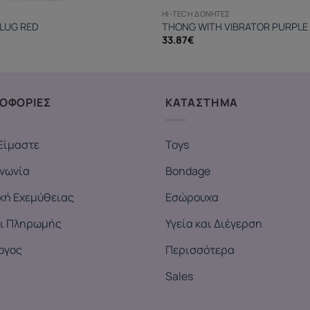
HI-TECH ΔΟΝΗΤΈΣ
LUG RED
THONG WITH VIBRATOR PURPLE
33.87
€
ΟΦΟΡΙΕΣ
ΚΑΤΑΣΤΗΜΑ
Είμαστε
Toys
ινωνία
Bondage
ική Εχεμύθειας
Εσώρουχα
ι Πληρωμής
Υγεία και Διέγερση
ογος
Περισσότερα
Sales