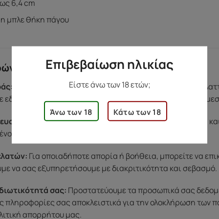
έως 6,4 cm
 η μπλε θήκη πάγου
Επιβεβαίωση ηλικίας
ρών
Είστε άνω των 18 ετών;
άς:
Αν υπάρξει κάποιο πρόβλημα με το προϊόν σας (π.χ. ελα
 εδώ για εσάς. Η ομάδα μας θα φροντίσει να βρει λύση άμε
Άνω των 18
Κάτω των 18
ευασία:
Όλες οι παραγγελίες αποστέλλονται σε ουδέτερη κα
ένου, για να νιώσετε άνετα κατά την παραλαβή.
ελατών:
Για οποιαδήποτε απορία ή βοήθεια, μπορείτε να επ
ύμε να σας εξυπηρετήσουμε με διακριτικότητα και σεβασμό.
διωτικότητά σας:
Προστατεύουμε τα προσωπικά σας δεδομένα
ς πληροφορίες σας αποκλειστικά για την ολοκλήρωση των π
λιτική απορρήτου μας.