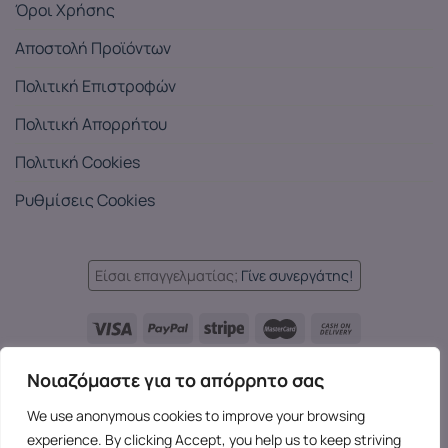
Όροι Χρήσης
Αποστολή Προϊόντων
Πολιτική Επιστροφών
Πολιτική Απορρήτου
Πολιτική Cookies
Ρυθμίσεις Cookies
Είσαι επαγγελματίας;
Γίνε συνεργάτης!
Languages:
Νοιαζόμαστε για το απόρρητο σας
EL
EN
EL
We use anonymous cookies to improve your browsing
experience. By clicking Accept, you help us to keep striving
Copyright 2026 ©
SensesX
- Adult toys and merchandise | All