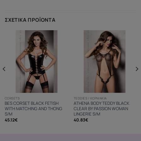
ΣΧΕΤΙΚΆ ΠΡΟΪΌΝΤΑ
CORSETS
TEDDIES / ΚΟΡΜΆΚΙΑ
BES CORSET BLACK FETISH
ATHENA BODY TEDDY BLACK
WITH MATCHING AND THONG
CLEAR BY PASSION WOMAN
S/M
LINGERIE S/M
45.12
€
40.83
€