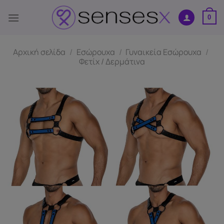
Skip
to
0
content
Αρχική σελίδα
/
Εσώρουχα
/
Γυναικεία Εσώρουχα
/
Φετίχ / Δερμάτινα