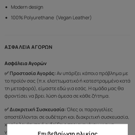
Modern design
100% Polyurethane (Vegan Leather)
ΑΣΦΆΛΕΙΑ ΑΓΟΡΏΝ
Ασφάλεια Αγορών
✅ Προστασία Αγοράς:
Αν υπάρξει κάποιο πρόβλημα με
το προϊόν σας (π.χ. ελαττωματικό ή κατεστραμμένο κατά
τη μεταφορά), είμαστε εδώ για εσάς. Η ομάδα μας θα
φροντίσει να βρει λύση άμεσα σε κάθε ζήτημα.
✅ Διακριτική Συσκευασία:
Όλες οι παραγγελίες
αποστέλλονται σε ουδέτερη και διακριτική συσκευασία,
χωρίς λογότυπα ή ενδείξεις περιεχομένου, για να
νιώθετε άνετα κατά την παραλαβή.
Επιβεβαίωση ηλικίας