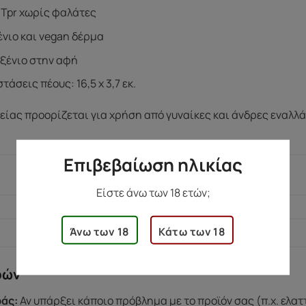
 Tpr χωρίς φαλάτες
νιο και vegan δέρμα
ξένιο στην αφή
τάσεις πέους: 16,5 x 3,7 εκ.
ίας προορίζεται για χρήση από γυναίκες και άνδρες εναλλά
Επιβεβαίωση ηλικίας
513 γρ.
Είστε άνω των 18 ετών;
7 × 28,5 × 12 εκ.
Άνω των 18
Κάτω των 18
ρών
άς:
Αν υπάρξει κάποιο πρόβλημα με το προϊόν σας (π.χ. ελα