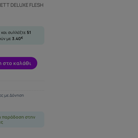
χουσα
ETT DELUXE FLESH
ι:
5€.
 και συλλέξτε
51
ούν με
3.40
€
 DELUXE FLESH 16.5 X 3.7CM ποσότητα
 στο καλάθι
ες με Δόνηση
η παράδοση στην
ες