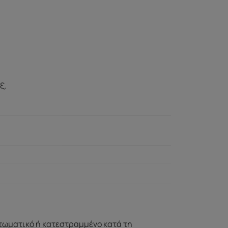
ξ.
ττωματικό ή κατεστραμμένο κατά τη