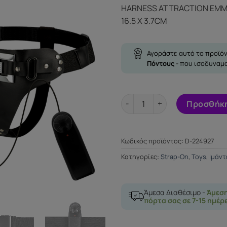
price
τρέ
HARNESS ATTRACTION EMM
was:
τιμή
16.5 X 3.7CM
59.74€.
είνα
51.9
Αγοράστε αυτό το προϊόν
Πόντους
- που ισοδυναμ
HARNESS ATTRACTION EMMETT
Προσθήκη
Κωδικός προϊόντος:
D-224927
Κατηγορίες:
Strap-On
,
Toys
,
Ιμάντ
Άμεσα Διαθέσιμο -
Άμεσ
πόρτα σας σε 7-15 ημέρ