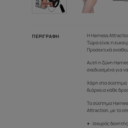
Η Harness Attracti
ΠΕΡΙΓΡΑΦΉ
Τώρα είναι η ευκαι
Προσεκτικά αναθεω
Αυτή η ζώνη Harnes
σχεδιασμένα για να
Χάρη στο σύστημα λ
διάρκεια κάθε δρα
Το σύστημα Harness
Attraction, με το ο
Ισχυρός δονητή