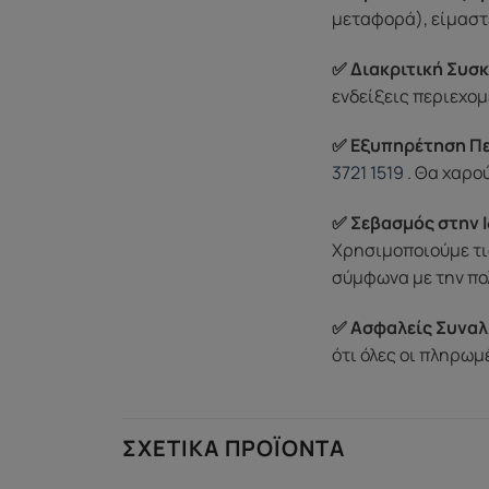
μεταφορά), είμαστε
✅ Διακριτική Συσκ
ενδείξεις περιεχομ
✅ Εξυπηρέτηση Π
3721 1519
. Θα χαρο
✅ Σεβασμός στην Ι
Χρησιμοποιούμε τι
σύμφωνα με την πο
✅ Ασφαλείς Συναλ
ότι όλες οι πληρω
ΣΧΕΤΙΚΆ ΠΡΟΪΌΝΤΑ