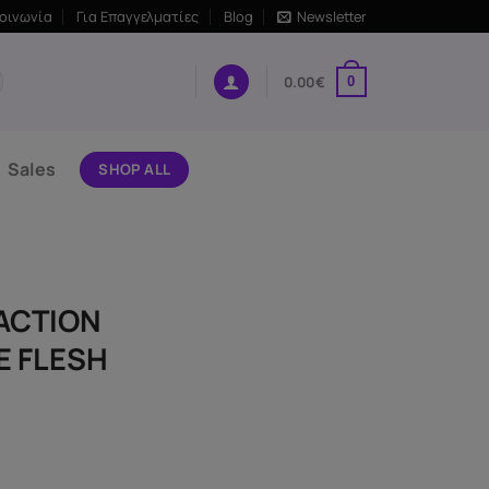
κοινωνία
Για Επαγγελματίες
Blog
Newsletter
0.00
€
0
Sales
SHOP ALL
ACTION
E FLESH