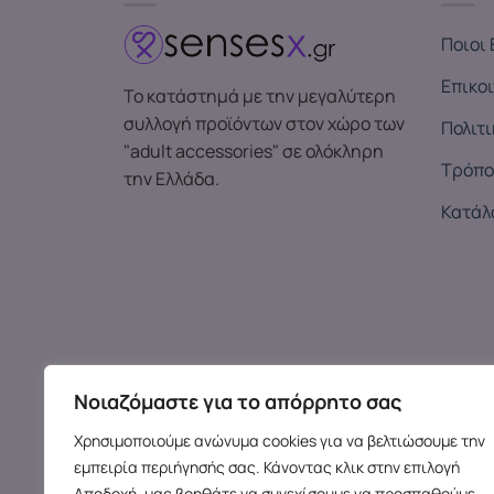
Ποιοι 
Επικο
Το κατάστημά με την μεγαλύτερη
συλλογή προϊόντων στον χώρο των
Πολιτ
"adult accessories" σε ολόκληρη
Τρόπο
την Ελλάδα.
Κατάλ
Νοιαζόμαστε για το απόρρητο σας
Χρησιμοποιούμε ανώνυμα cookies για να βελτιώσουμε την
εμπειρία περιήγησής σας. Κάνοντας κλικ στην επιλογή
Αποδοχή, μας βοηθάτε να συνεχίσουμε να προσπαθούμε