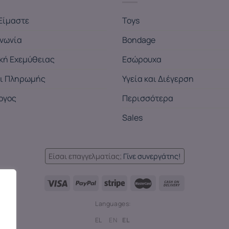
Είμαστε
Toys
ινωνία
Bondage
ική Εχεμύθειας
Εσώρουχα
ι Πληρωμής
Υγεία και Διέγερση
ογος
Περισσότερα
Sales
Είσαι επαγγελματίας;
Γίνε συνεργάτης!
Languages:
EL
EN
EL