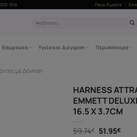
3721 1519
Ποιοι Είμαστε
Επι
Αναζήτηση
για:
Εσώρουχα
Υγεία και Διέγερση
Περισσότερα
μάντες με Δόνηση
HARNESS ATTR
EMMETT DELUX
16.5 X 3.7CM
Original
Η
59.74
51.95
€
€