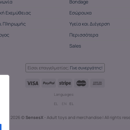
ινωνία
Bondage
ική Εχεμύθειας
Εσώρουχα
ι Πληρωμής
Υγεία και Διέγερση
ογος
Περισσότερα
Sales
Είσαι επαγγελματίας;
Γίνε συνεργάτης!
Languages:
EL
EN
EL
right 2026 ©
SensesX
- Adult toys and merchandise | All rights res