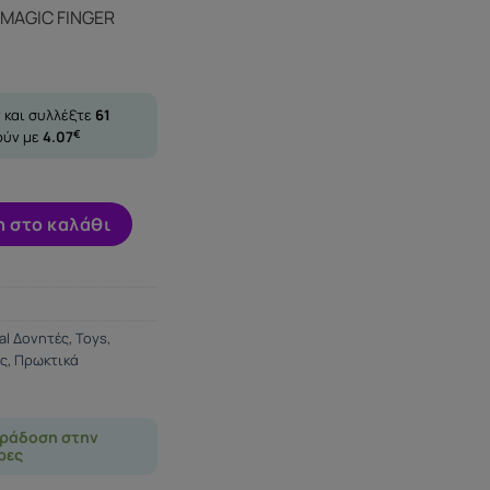
 MAGIC FINGER
 και συλλέξτε
61
ούν με
4.07
€
MAGIC FINGER ESTIMULATOR ποσότητα
 στο καλάθι
al Δονητές
,
Toys
,
ς
,
Πρωκτικά
ράδοση στην
ρες