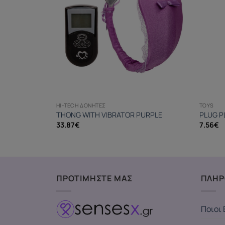
HI-TECH ΔΟΝΗΤΈΣ
TOYS
ATOR 23 CM
THONG WITH VIBRATOR PURPLE
PLUG P
33.87
€
7.56
€
ΠΡΟΤΙΜΗΣΤΕ ΜΑΣ
ΠΛΗΡ
Ποιοι 