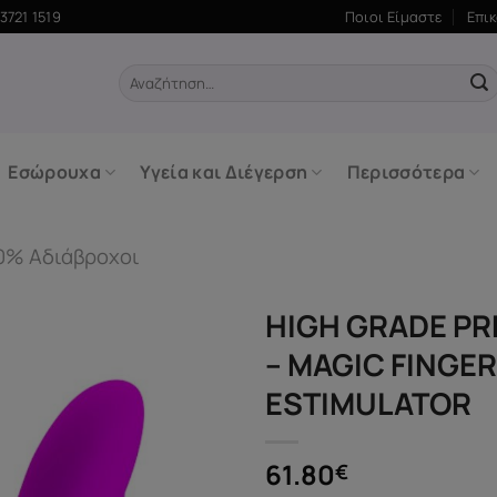
3721 1519
Ποιοι Είμαστε
Επι
Αναζήτηση
για:
Εσώρουχα
Υγεία και Διέγερση
Περισσότερα
0% Αδιάβροχοι
HIGH GRADE PR
– MAGIC FINGER
ESTIMULATOR
61.80
€