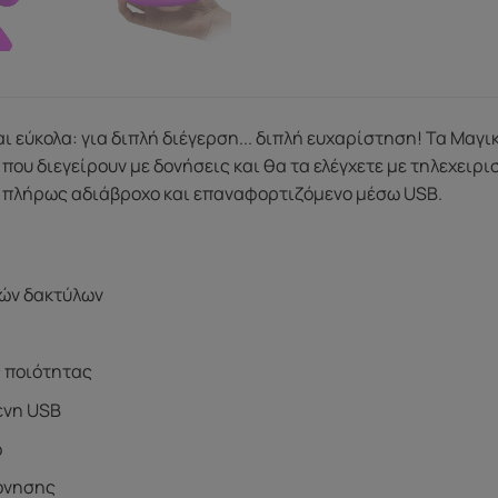
ι εύκολα: για διπλή διέγερση... διπλή ευχαρίστηση! Τα Μαγικ
 που διεγείρουν με δονήσεις και θα τα ελέγχετε με τηλεχειρ
 πλήρως αδιάβροχο και επαναφορτιζόμενο μέσω USB.
κών δακτύλων
ς ποιότητας
ενη USB
ο
δόνησης