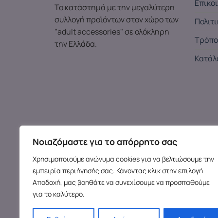
Επικο
Το κατάστημά με την μεγαλύτερη
συλλογή προϊόντων στον χώρο των
Πολιτ
"adult accessories" σε ολόκληρη
Τρόπο
την Ελλάδα.
Κατάλ
Νοιαζόμαστε για το απόρρητο σας
Χρησιμοποιούμε ανώνυμα cookies για να βελτιώσουμε την
εμπειρία περιήγησής σας. Κάνοντας κλικ στην επιλογή
Αποδοχή, μας βοηθάτε να συνεχίσουμε να προσπαθούμε
για το καλύτερο.
Copy