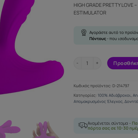
HIGH GRADE PRETTY LOVE –
ESTIMULATOR
Αγοράστε αυτό το προϊόν
Πόντους
- που ισοδυναμ
HIGH GRADE PRETTY LOVE - 
Προσθήκη
Κωδικός προϊόντος:
D-214797
Κατηγορίες:
100% Αδιάβροχοι
,
An
Απομακρυσμένος Έλεγχος
,
Δονητέ
Αναμένεται σύντομα -
Πα
πόρτα σας σε 10-30 ημέ