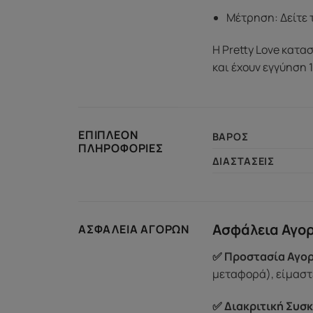
Μέτρηση: Δείτε 
Η Pretty Love κατα
και έχουν εγγύηση 
ΕΠΙΠΛΈΟΝ
ΒΆΡΟΣ
ΠΛΗΡΟΦΟΡΊΕΣ
ΔΙΑΣΤΆΣΕΙΣ
Ασφάλεια Αγο
ΑΣΦΆΛΕΙΑ ΑΓΟΡΏΝ
✅ Προστασία Αγορ
μεταφορά), είμαστε
✅ Διακριτική Συσκ