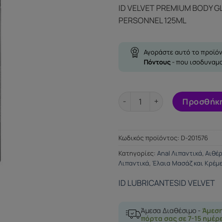
ID VELVET PREMIUM BODY G
PERSONNEL 125ML
Αγοράστε αυτό το προϊόν
Πόντους
- που ισοδυναμ
ID VELVET PREMIUM BODY GLI
Προσθήκη
Κωδικός προϊόντος:
D-201576
Κατηγορίες:
Anal Λιπαντικά
,
Αιθέρ
Λιπαντικά
,
Έλαια Μασάζ και Κρέμ
ID LUBRICANTES
ID VELVET
Άμεσα Διαθέσιμο -
Άμεσ
πόρτα σας σε 7-15 ημέρ