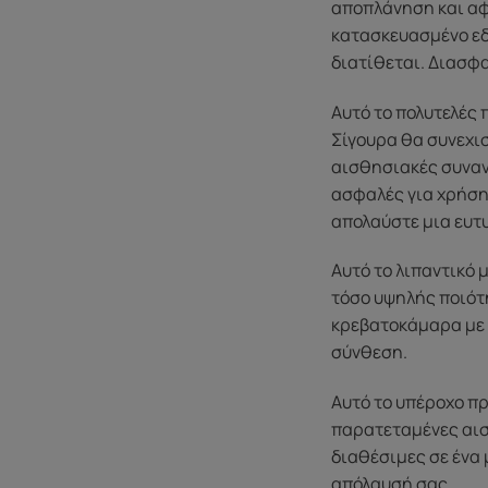
αποπλάνηση και αφή
κατασκευασμένο εδ
διατίθεται. Διασφα
Αυτό το πολυτελές
Σίγουρα θα συνεχιστ
αισθησιακές συναντ
ασφαλές για χρήση 
απολαύστε μια ευτυ
Αυτό το λιπαντικό 
τόσο υψηλής ποιότη
κρεβατοκάμαρα με τ
σύνθεση.
Αυτό το υπέροχο πρ
παρατεταμένες αισθ
διαθέσιμες σε ένα 
απόλαυσή σας.