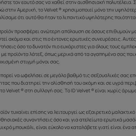
στε τον εαυτό σας να χαθεί στην αισθησιακή πολυτέλεια. 
ώ στην Αμερική, το Velvet ® χρησιμοποιεί μόνο την υψηλότ
λίσαμε ότι αυτό θα ήταν το λιπαντικό υψηλότερης ποιότητα
 προϊόν προσφέρει ανώτερη απόλαυση σε όσους επιθυμούν μα
εί ακόμα και στις πιο έντονες ερωτικές συνευρέσεις. Αυτές ο
ήσεις όσο το δυνατόν πιο ευχάριστες για όλους τους εμπλεκό
με προϊόντα λάτεξ, όπως μερικά από τα αγαπημένα σας παιχ
χισμένη στιγμή μόνοι σας.
μπορεί να ωφελήσει σε μεγάλο βαθμό τις σεξουαλικές σας ε
τας που διατηρεί την ολίσθησή του ακόμη και σε υγρά περι
ο Velvet ® στη συλλογή σας. Το ID Velvet ® είναι χωρίς άρωμ
οϊόν τυχαίνει επίσης να λειτουργεί ως εξαιρετικό μαλακτικό 
ησιακές συναντήσεις όσο και για ατελείωτα ερωτικά μασάζ.
μικρό μπουκάλι, είναι εύκολο να καταλάβετε γιατί είναι ένα 