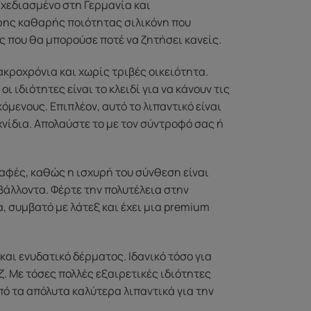
Σχεδιασμένο στη Γερμανία και
ερης καθαρής ποιότητας σιλικόνη που
ς που θα μπορούσε ποτέ να ζητήσει κανείς.
κροχρόνια και χωρίς τριβές οικειότητα.
ι ιδιότητες είναι το κλειδί για να κάνουν τις
μενους. Επιπλέον, αυτό το λιπαντικό είναι
νίδια. Απολαύστε το με τον σύντροφό σας ή
παφές, καθώς η ισχυρή του σύνθεση είναι
βάλλοντα. Φέρτε την πολυτέλεια στην
α, συμβατό με λάτεξ και έχει μια premium
και ενυδατικό δέρματος. Ιδανικό τόσο για
 Με τόσες πολλές εξαιρετικές ιδιότητες
από τα απόλυτα καλύτερα λιπαντικά για την