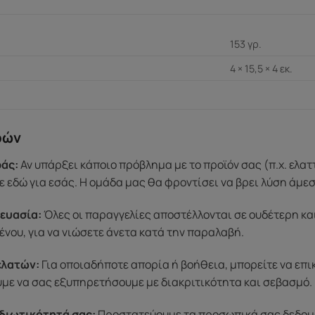
153 γρ.
4 × 15,5 × 4 εκ.
ρών
άς:
Αν υπάρξει κάποιο πρόβλημα με το προϊόν σας (π.χ. ελα
 εδώ για εσάς. Η ομάδα μας θα φροντίσει να βρει λύση άμε
ευασία:
Όλες οι παραγγελίες αποστέλλονται σε ουδέτερη κα
ένου, για να νιώσετε άνετα κατά την παραλαβή.
ελατών:
Για οποιαδήποτε απορία ή βοήθεια, μπορείτε να επ
ύμε να σας εξυπηρετήσουμε με διακριτικότητα και σεβασμό.
διωτικότητά σας:
Προστατεύουμε τα προσωπικά σας δεδομένα