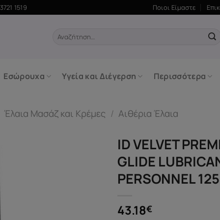
3721 1519
Ποιοι Είμαστε
Επι
Αναζήτηση
για:
Εσώρουχα
Υγεία και Διέγερση
Περισσότερα
/
Έλαια Μασάζ και Κρέμες
/
Αιθέρια Έλαια
ID VELVET PRE
GLIDE LUBRICA
PERSONNEL 12
43.18
€