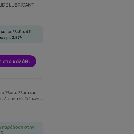
LIDE LUBRICANT
 και συλλέξτε
43
ούν με
2.87
€
DE LUBRICANT PERSONNEL 125ML ποσότητα
 στο καλάθι
ια Έλαια
,
Έλαια και
ες
,
Λιπαντικά
,
Σιλικόνης
η παράδοση στην
ες