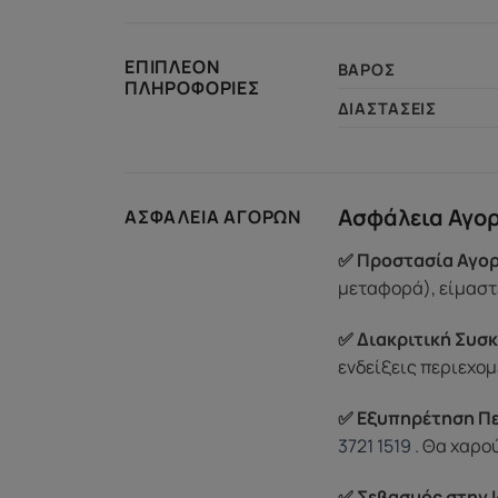
ΕΠΙΠΛΈΟΝ
ΒΆΡΟΣ
ΠΛΗΡΟΦΟΡΊΕΣ
ΔΙΑΣΤΆΣΕΙΣ
Ασφάλεια Αγο
ΑΣΦΆΛΕΙΑ ΑΓΟΡΏΝ
✅ Προστασία Αγορ
μεταφορά), είμαστε
✅ Διακριτική Συσκ
ενδείξεις περιεχομ
✅ Εξυπηρέτηση Π
3721 1519
. Θα χαρο
✅ Σεβασμός στην Ι