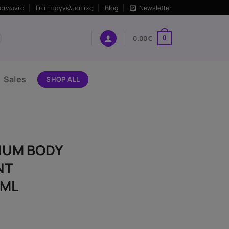
κοινωνία
Για Επαγγελματίες
Blog
Newsletter
0.00
€
0
Sales
SHOP ALL
MIUM BODY
NT
5ML