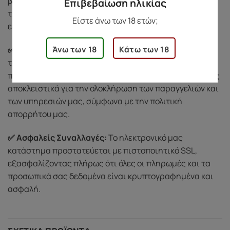
βοήθεια, μπορείτε να επικοινωνήσετε μαζί μας
Επιβεβαίωση ηλικίας
τηλεφωνικά στο
69 3721 1519
. Θα χαρούμε να σας
Είστε άνω των 18 ετών;
εξυπηρετήσουμε με διακριτικότητα και σεβασμό.
Άνω των 18
Κάτω των 18
✅ Σεβασμός στην Ιδιωτικότητά σας:
Προστατεύουμε
τα προσωπικά σας δεδομένα και δεν τα κοινοποιούμε
ποτέ σε τρίτους. Χρησιμοποιούμε τις πληροφορίες σας
αποκλειστικά για την ολοκλήρωση των παραγγελιών και
των υπηρεσιών μας, σύμφωνα με την πολιτική
απορρήτου μας.
✅ Ασφαλείς Συναλλαγές:
Το ηλεκτρονικό μας
κατάστημα προστατεύεται με πιστοποιητικό SSL,
εξασφαλίζοντας πλήρως ότι όλες οι πληρωμές και τα
προσωπικά σας δεδομένα είναι κρυπτογραφημένα και
ασφαλή.