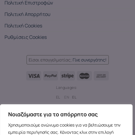
Πολιτική Επιστροφών
Πολιτική Απορρήτου
Πολιτική Cookies
Ρυθμίσεις Cookies
Είσαι επαγγελματίας;
Γίνε συνεργάτης!
Languages:
EL
EN
EL
Copyright 2026 ©
SensesX
- Adult toys and merchandise | All
Νοιαζόμαστε για το απόρρητο σας
rights reserved.
Χρησιμοποιούμε ανώνυμα cookies για να βελτιώσουμε την
εμπειρία περιήγησής σας. Κάνοντας κλικ στην επιλογή