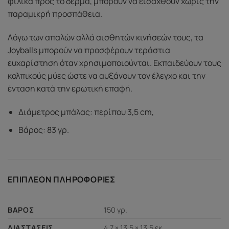
φιλικά προς το δέρμα, μπορούν να εισαχθούν χωρίς την
παραμικρή προσπάθεια.
Λόγω των απαλών αλλά αισθητών κινήσεών τους, τα
Joyballs μπορούν να προσφέρουν τεράστια
ευχαρίστηση όταν χρησιμοποιούνται. Εκπαιδεύουν τους
κολπικούς μύες ώστε να αυξάνουν τον έλεγχο και την
ένταση κατά την ερωτική επαφή.
Διάμετρος μπάλας: περίπου 3,5 cm,
Βάρος: 83 γρ.
ΕΠΙΠΛΈΟΝ ΠΛΗΡΟΦΟΡΊΕΣ
150 γρ.
ΒΆΡΟΣ
4,7 × 13,5 × 13,5 εκ.
ΔΙΑΣΤΆΣΕΙΣ