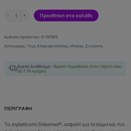
JOYBALLS LIFESTYLE VIOLET ποσότητα
Προσθήκη στο καλάθι
Κωδικός προϊόντος:
D-197309
Κατηγορίες:
Toys
,
Κλασικές Μπάλες
,
Μπάλες
,
Σιλικόνης
Άμεσα Διαθέσιμο -
Άμεση παράδοση στην πόρτα σας
σε 7-15 ημέρες
ΠΕΡΙΓΡΑΦΉ
Τα Joyballs από Silikomed®, ασφαλή για το σώμα και πιο