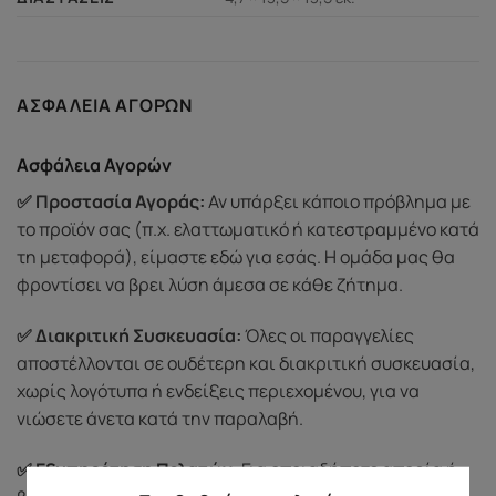
ΑΣΦΆΛΕΙΑ ΑΓΟΡΏΝ
Ασφάλεια Αγορών
✅ Προστασία Αγοράς:
Αν υπάρξει κάποιο πρόβλημα με
το προϊόν σας (π.χ. ελαττωματικό ή κατεστραμμένο κατά
τη μεταφορά), είμαστε εδώ για εσάς. Η ομάδα μας θα
φροντίσει να βρει λύση άμεσα σε κάθε ζήτημα.
✅ Διακριτική Συσκευασία:
Όλες οι παραγγελίες
αποστέλλονται σε ουδέτερη και διακριτική συσκευασία,
χωρίς λογότυπα ή ενδείξεις περιεχομένου, για να
νιώσετε άνετα κατά την παραλαβή.
✅ Εξυπηρέτηση Πελατών:
Για οποιαδήποτε απορία ή