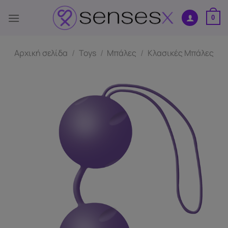
Μετάβαση
στο
0
περιεχόμενο
Αρχική σελίδα
/
Toys
/
Μπάλες
/
Κλασικές Μπάλες