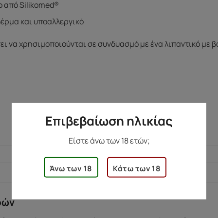
 από Silikomed®
δέρμα και υποαλλεργικό
πει να χρησιμοποιούνται σε συνδυασμό με ένα λιπαντικό με βά
:
Επιβεβαίωση ηλικίας
105 γρ.
Είστε άνω των 18 ετών;
5 × 10,5 × 14,5 εκ.
Άνω των 18
Κάτω των 18
ρών