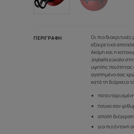
Οι πιο διακριτικές
ΠΕΡΙΓΡΑΦΉ
εξαιρετικά αποτελε
Ακόμη και η κατοχυ
Joyballs εύκολο στ
υψηλής ποιότητας υ
αγαπημένο σας χρώμ
κατά τη διάρκεια τ
πατενταρισμένη
ήσυχο σαν ψίθυρ
απαλή διέγερση 
για πιο έντονη 