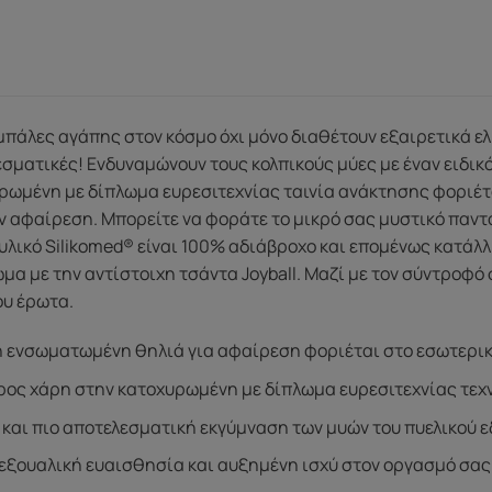
 μπάλες αγάπης στον κόσμο όχι μόνο διαθέτουν εξαιρετικά ελ
σματικές! Ενδυναμώνουν τους κολπικούς μύες με έναν ειδικό
ρωμένη με δίπλωμα ευρεσιτεχνίας ταινία ανάκτησης φοριέτα
ην αφαίρεση. Μπορείτε να φοράτε το μικρό σας μυστικό παντο
λικό Silikomed® είναι 100% αδιάβροχο και επομένως κατάλλη
α με την αντίστοιχη τσάντα Joyball. Μαζί με τον σύντροφό
ου έρωτα.
 ενσωματωμένη θηλιά για αφαίρεση φοριέται στο εσωτερι
ος χάρη στην κατοχυρωμένη με δίπλωμα ευρεσιτεχνίας τεχ
και πιο αποτελεσματική εκγύμναση των μυών του πυελικού 
σεξουαλική ευαισθησία και αυξημένη ισχύ στον οργασμό σας