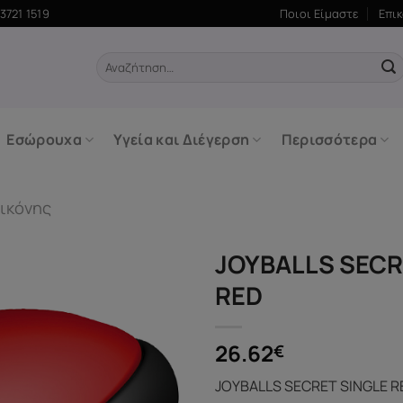
3721 1519
Ποιοι Είμαστε
Επι
Αναζήτηση
για:
Εσώρουχα
Υγεία και Διέγερση
Περισσότερα
ικόνης
JOYBALLS SECR
RED
26.62
€
JOYBALLS SECRET SINGLE R