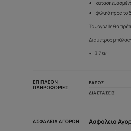
κατασκευασμένο
φιλικό προς το 
Τα Joyballs θα πρέ
Διάμετρος μπάλας
3,7 εκ.
ΕΠΙΠΛΈΟΝ
ΒΆΡΟΣ
ΠΛΗΡΟΦΟΡΊΕΣ
ΔΙΑΣΤΆΣΕΙΣ
Ασφάλεια Αγο
ΑΣΦΆΛΕΙΑ ΑΓΟΡΏΝ