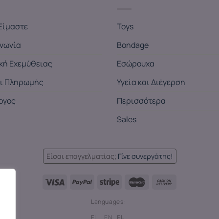
Είμαστε
Toys
ινωνία
Bondage
ική Εχεμύθειας
Εσώρουχα
ι Πληρωμής
Υγεία και Διέγερση
ογος
Περισσότερα
Sales
Είσαι επαγγελματίας;
Γίνε συνεργάτης!
Languages:
EL
EN
EL