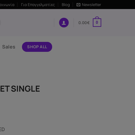
κοινωνία
Για Επαγγελματίες
Blog
Newsletter
0.00
€
0
Sales
SHOP ALL
ET SINGLE
ED