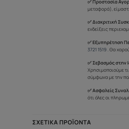
✅ Προστασία Αγορ
μεταφορά), είμαστε
✅ Διακριτική Συσκ
ενδείξεις περιεχομ
✅ Εξυπηρέτηση Π
3721 1519
. Θα χαρο
✅ Σεβασμός στην Ι
Χρησιμοποιούμε τι
σύμφωνα με την πο
✅ Ασφαλείς Συναλ
ότι όλες οι πληρω
ΣΧΕΤΙΚΆ ΠΡΟΪΌΝΤΑ