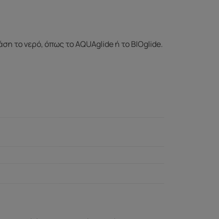
ση το νερό, όπως το AQUAglide ή το BIOglide.