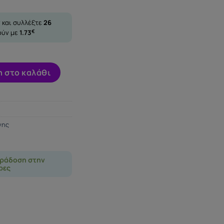
 και συλλέξτε
26
ούν με
1.73
€
D ποσότητα
 στο καλάθι
νης
ράδοση στην
ρες