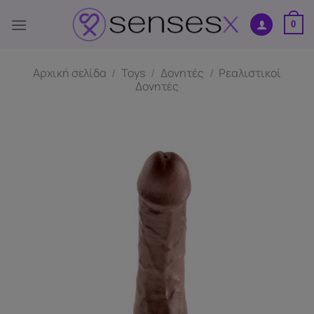
Μετάβαση
στο
0
περιεχόμενο
Αρχική σελίδα
/
Toys
/
Δονητές
/
Ρεαλιστικοί
Δονητές