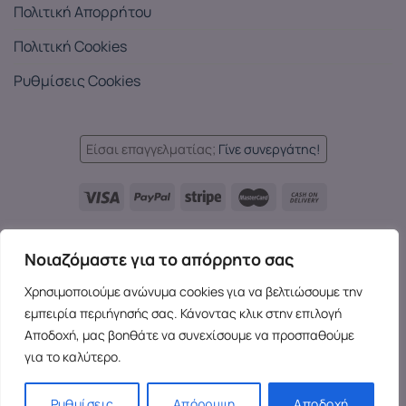
Πολιτική Απορρήτου
Πολιτική Cookies
Ρυθμίσεις Cookies
Είσαι επαγγελματίας;
Γίνε συνεργάτης!
Languages:
Νοιαζόμαστε για το απόρρητο σας
EL
EN
EL
Χρησιμοποιούμε ανώνυμα cookies για να βελτιώσουμε την
Copyright 2026 ©
SensesX
- Adult toys and merchandise | All
εμπειρία περιήγησής σας. Κάνοντας κλικ στην επιλογή
rights reserved.
Αποδοχή, μας βοηθάτε να συνεχίσουμε να προσπαθούμε
για το καλύτερο.
Ρυθμίσεις
Απόρριψη
Αποδοχή