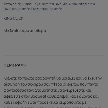
Κατηγορίες:
Dildos
,
Toys
,
Toys για Γυναίκες
,
Αυνανιστήρια για
Γυναίκες
,
Δονητές
,
Ρεαλιστικοί Δονητές
KING COCK
Μη διαθέσιμο απόθεμα
ΠΕΡΙΓΡΑΦΉ
Θέλετε το πρώτο σας δονητή να μοιάζει και να έχει την
αίσθηση του σκληρού σαν πέτρα σκελετού που πάντα
φανταζόσασταν; Σταματήστε να ονειρεύεστε και
αφεθείτε στον Βασιλιά! Κάθε φλέβα, κάθε άξονας και
κάθε κεφαλή είναι προσεκτικά χειροποίητα με