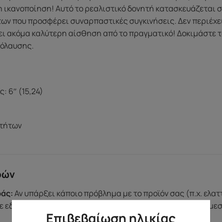
η ικανοποίηση! Αυτό το ρεαλιστικό δονητή κατασκευάζεται σ
ν που προσφέρει συναρπαστικές συγκινήσεις. Δεν περιέχει 
ι ακόμα καλύτερη αίσθηση από το πραγματικό! Δοκιμάστε το
πόλαυσης.
: 6″ (15,24)
υτήτων
ρών
άς:
Αν υπάρξει κάποιο πρόβλημα με το προϊόν σας (π.χ. ελα
 εδώ για εσάς. Η ομάδα μας θα φροντίσει να βρει λύση άμε
Επιβεβαίωση ηλικίας