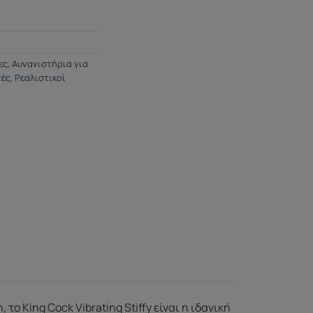
ες
,
Αυνανιστήρια για
τές
,
Ρεαλιστικοί
ο King Cock Vibrating Stiffy είναι η ιδανική