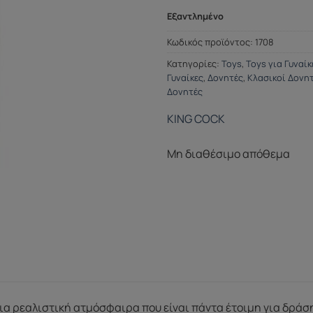
Εξαντλημένο
Κωδικός προϊόντος:
1708
Κατηγορίες:
Toys
,
Toys για Γυναίκ
Γυναίκες
,
Δονητές
,
Κλασικοί Δονη
Δονητές
KING COCK
Μη διαθέσιμο απόθεμα
α ρεαλιστική ατμόσφαιρα που είναι πάντα έτοιμη για δράση, τ