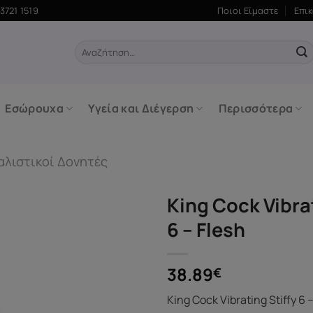
3721 1519
Ποιοι Είμαστε
Επι
Αναζήτηση
για:
Εσώρουχα
Υγεία και Διέγερση
Περισσότερα
αλιστικοί Δονητές
King Cock Vibrat
6 – Flesh
38.89
€
King Cock Vibrating Stiffy 6 