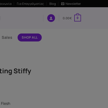
κοινωνία
Για Επαγγελματίες
Blog
Newsletter
0.00
€
0
Sales
SHOP ALL
ing Stiffy
– Flesh