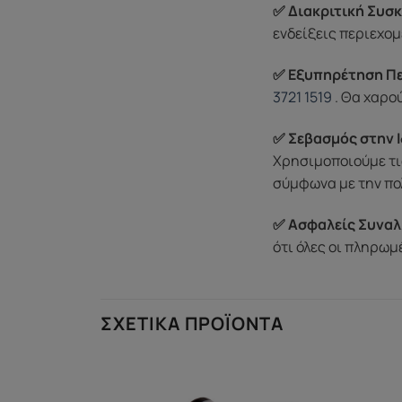
✅ Διακριτική Συσκ
ενδείξεις περιεχομ
✅ Εξυπηρέτηση Π
3721 1519
. Θα χαρο
✅ Σεβασμός στην Ι
Χρησιμοποιούμε τι
σύμφωνα με την πο
✅ Ασφαλείς Συναλ
ότι όλες οι πληρω
ΣΧΕΤΙΚΆ ΠΡΟΪΌΝΤΑ