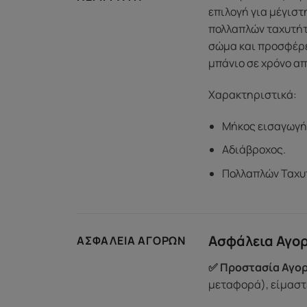
επιλογή για μέγιστ
πολλαπλών ταχυτήτω
σώμα και προσφέρε
μπάνιο σε χρόνο α
Χαρακτηριστικά:
Μήκος εισαγωγής
Αδιάβροχος.
Πολλαπλών Ταχ
Ασφάλεια Αγο
ΑΣΦΆΛΕΙΑ ΑΓΟΡΏΝ
✅ Προστασία Αγορ
μεταφορά), είμαστε