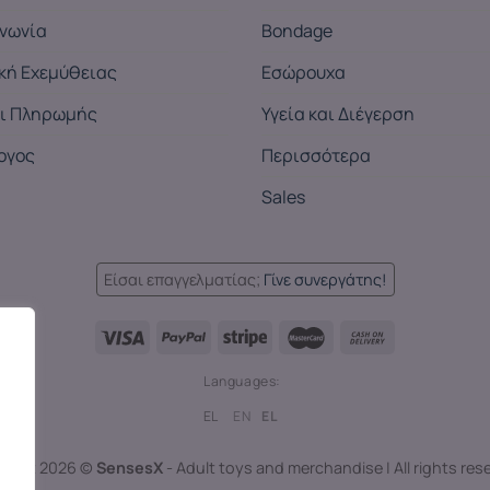
ινωνία
Bondage
ική Εχεμύθειας
Εσώρουχα
ι Πληρωμής
Υγεία και Διέγερση
ογος
Περισσότερα
Sales
Είσαι επαγγελματίας;
Γίνε συνεργάτης!
Languages:
EL
EN
EL
right 2026 ©
SensesX
- Adult toys and merchandise | All rights res