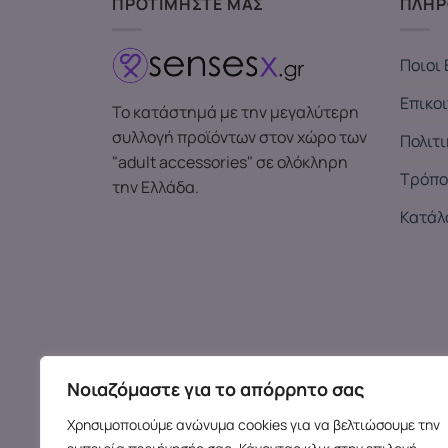
ΠΡΟΤΙΜΗΣΤΕ ΜΑΣ
ΠΛΗΡ
Ποιοι 
Επικο
Το κατάστημά με την μεγαλύτερη
συλλογή προϊόντων στον χώρο των
Πολιτ
"adult accessories" σε ολόκληρη
Τρόπο
την Ελλάδα.
Κατάλ
Νοιαζόμαστε για το απόρρητο σας
Χρησιμοποιούμε ανώνυμα cookies για να βελτιώσουμε την