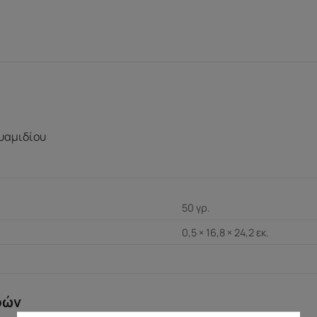
υαμιδίου
50 γρ.
0,5 × 16,8 × 24,2 εκ.
ρών