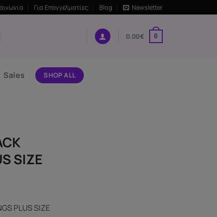
κοινωνία
Για Επαγγελματίες
Blog
Newsletter
0.00
€
0
Sales
SHOP ALL
ACK
S SIZE
GS PLUS SIZE