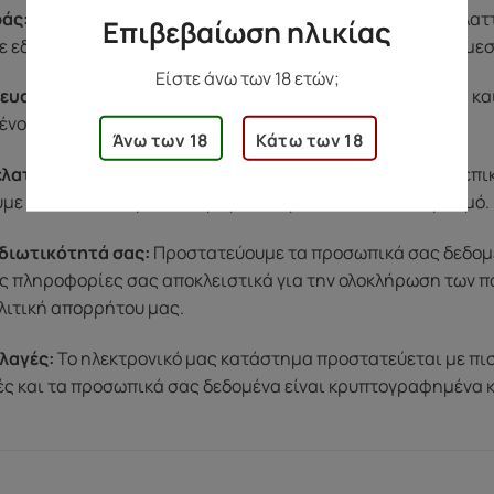
άς:
Αν υπάρξει κάποιο πρόβλημα με το προϊόν σας (π.χ. ελα
Επιβεβαίωση ηλικίας
 εδώ για εσάς. Η ομάδα μας θα φροντίσει να βρει λύση άμε
Είστε άνω των 18 ετών;
ευασία:
Όλες οι παραγγελίες αποστέλλονται σε ουδέτερη κα
ένου, για να νιώσετε άνετα κατά την παραλαβή.
Άνω των 18
Κάτω των 18
ελατών:
Για οποιαδήποτε απορία ή βοήθεια, μπορείτε να επ
ύμε να σας εξυπηρετήσουμε με διακριτικότητα και σεβασμό.
διωτικότητά σας:
Προστατεύουμε τα προσωπικά σας δεδομένα
ς πληροφορίες σας αποκλειστικά για την ολοκλήρωση των π
λιτική απορρήτου μας.
λαγές:
Το ηλεκτρονικό μας κατάστημα προστατεύεται με πι
μές και τα προσωπικά σας δεδομένα είναι κρυπτογραφημένα 