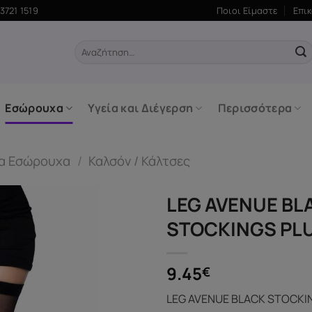
3721 1519
Ποιοι Είμαστε
Επι
Αναζήτηση
για:
Εσώρουχα
Υγεία και Διέγερση
Περισσότερα
ία Εσώρουχα
/
Καλσόν / Κάλτσες
LEG AVENUE BL
STOCKINGS PLU
9.45
€
LEG AVENUE BLACK STOCKIN