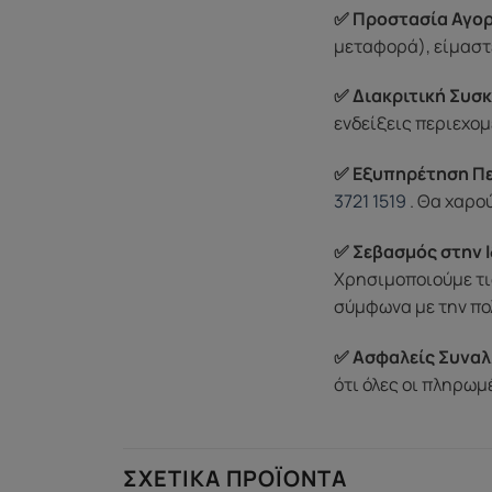
✅ Προστασία Αγορ
μεταφορά), είμαστε
✅ Διακριτική Συσκ
ενδείξεις περιεχομ
✅ Εξυπηρέτηση Π
3721 1519
. Θα χαρο
✅ Σεβασμός στην Ι
Χρησιμοποιούμε τι
σύμφωνα με την πο
✅ Ασφαλείς Συναλ
ότι όλες οι πληρω
ΣΧΕΤΙΚΆ ΠΡΟΪΌΝΤΑ