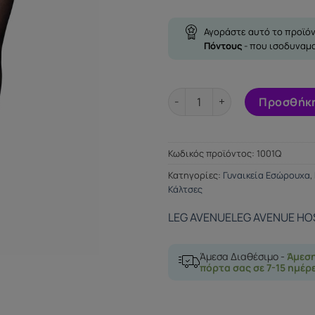
Αγοράστε αυτό το προϊόν
Πόντους
- που ισοδυναμ
LEG AVENUE BLACK STOCKING
Προσθήκη
Κωδικός προϊόντος:
1001Q
Κατηγορίες:
Γυναικεία Εσώρουχα
,
Κάλτσες
LEG AVENUE
LEG AVENUE HO
Άμεσα Διαθέσιμο -
Άμεσ
πόρτα σας σε 7-15 ημέρ