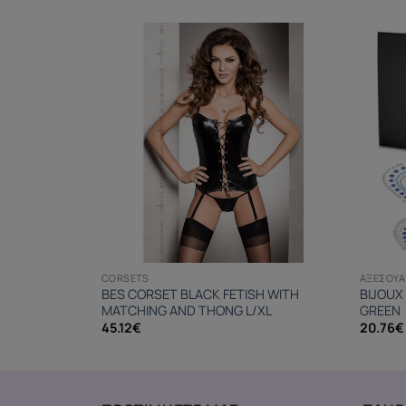
CORSETS
ΑΞΕΣΟΥΆ
 METALLIC
BES CORSET BLACK FETISH WITH
BIJOUX
MATCHING AND THONG L/XL
GREEN
45.12
€
20.76
€