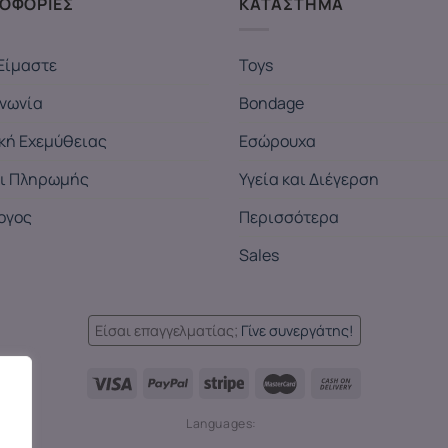
ΟΦΟΡΙΕΣ
ΚΑΤΑΣΤΗΜΑ
Είμαστε
Toys
ινωνία
Bondage
ική Εχεμύθειας
Εσώρουχα
ι Πληρωμής
Υγεία και Διέγερση
ογος
Περισσότερα
Sales
Είσαι επαγγελματίας;
Γίνε συνεργάτης!
Languages: