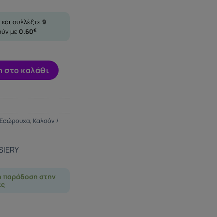
 και συλλέξτε
9
ούν με
0.60
€
S PLUS SIZE ποσότητα
 στο καλάθι
Εσώρουχα
,
Καλσόν /
SIERY
η παράδοση στην
ες