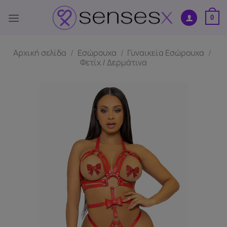
Μετάβαση
στο
0
περιεχόμενο
Αρχική σελίδα
/
Εσώρουχα
/
Γυναικεία Εσώρουχα
/
Φετίχ / Δερμάτινα