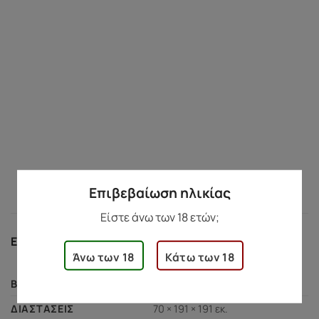
Επιβεβαίωση ηλικίας
Είστε άνω των 18 ετών;
ΕΠΙΠΛΈΟΝ ΠΛΗΡΟΦΟΡΊΕΣ
Άνω των 18
Κάτω των 18
448 γρ.
ΒΆΡΟΣ
70 × 191 × 191 εκ.
ΔΙΑΣΤΆΣΕΙΣ