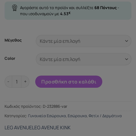
Αγοράστε αυτό το προϊόν και συλλέξτε
68
Πόντους
-
που ισοδυναμούν με
4.53
€
Μέγεθος
Color
LEG AVENUE TEDDY ARNÉS CON TACHUELAS TALLA ποσότητα
Προσθήκη στο καλάθι
Κωδικός προϊόντος:
D-232886-var
Κατηγορίες:
Γυναικεία Εσώρουχα
,
Εσώρουχα
,
Φετίχ / Δερμάτινα
LEG AVENUE
LEG AVENUE KINK