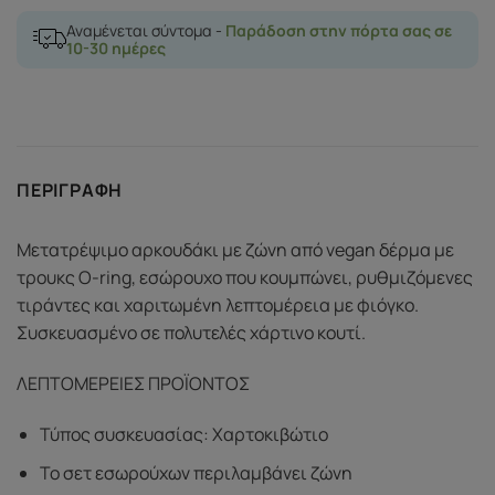
Αναμένεται σύντομα -
Παράδοση στην πόρτα σας σε
10-30 ημέρες
ΠΕΡΙΓΡΑΦΉ
Μετατρέψιμο αρκουδάκι με ζώνη από vegan δέρμα με
τρουκς O-ring, εσώρουχο που κουμπώνει, ρυθμιζόμενες
τιράντες και χαριτωμένη λεπτομέρεια με φιόγκο.
Συσκευασμένο σε πολυτελές χάρτινο κουτί.
ΛΕΠΤΟΜΕΡΕΙΕΣ ΠΡΟΪΟΝΤΟΣ
Τύπος συσκευασίας: Χαρτοκιβώτιο
Το σετ εσωρούχων περιλαμβάνει ζώνη