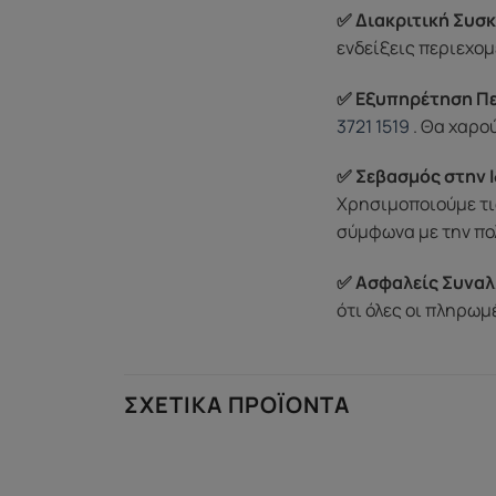
✅ Διακριτική Συσκ
ενδείξεις περιεχομ
✅ Εξυπηρέτηση Π
3721 1519
. Θα χαρο
✅ Σεβασμός στην Ι
Χρησιμοποιούμε τι
σύμφωνα με την πο
✅ Ασφαλείς Συναλ
ότι όλες οι πληρω
ΣΧΕΤΙΚΆ ΠΡΟΪΌΝΤΑ