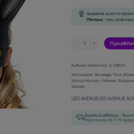
Αγοράστε αυτό το προϊόν
Πόντους
- που ισοδυναμ
LEG AVENUE MASQUERADE RA
Προσθήκη
Κωδικός προϊόντος:
D-218021
Κατηγορίες:
Bondage
,
Toys
,
Αξεσ
Δέσιμο Ματιών / Μάσκες
,
Εσώρου
Μάσκες
LEG AVENUE
LEG AVENUE AC
Άμεσα Διαθέσιμο -
Άμεσ
πόρτα σας σε 7-15 ημέρ