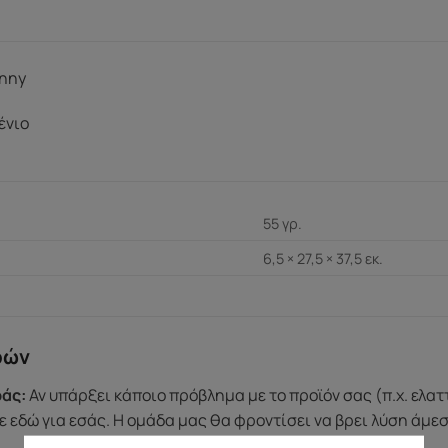
nny
ένιο
55 γρ.
6,5 × 27,5 × 37,5 εκ.
ρών
άς:
Αν υπάρξει κάποιο πρόβλημα με το προϊόν σας (π.χ. ελα
 εδώ για εσάς. Η ομάδα μας θα φροντίσει να βρει λύση άμε