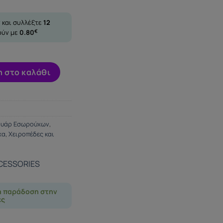
 και συλλέξτε
12
ούν με
0.80
€
BBIT MASK BLACK ποσότητα
 στο καλάθι
ουάρ Εσωρούχων
,
χα
,
Χειροπέδες και
CESSORIES
η παράδοση στην
ες