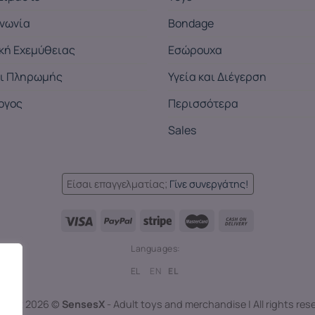
ινωνία
Bondage
ική Εχεμύθειας
Εσώρουχα
ι Πληρωμής
Υγεία και Διέγερση
ογος
Περισσότερα
Sales
Είσαι επαγγελματίας;
Γίνε συνεργάτης!
Languages:
EL
EN
EL
right 2026 ©
SensesX
- Adult toys and merchandise | All rights res