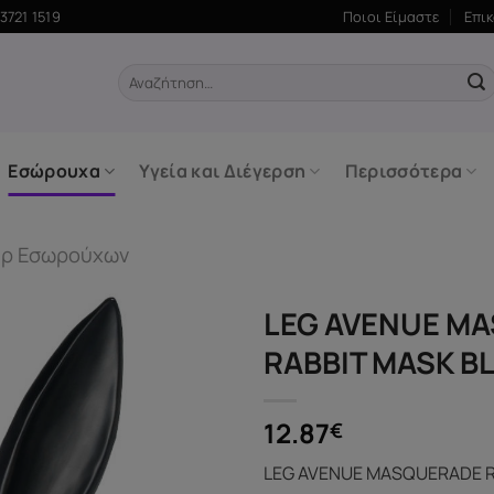
3721 1519
Ποιοι Είμαστε
Επι
Αναζήτηση
για:
Εσώρουχα
Υγεία και Διέγερση
Περισσότερα
άρ Εσωρούχων
LEG AVENUE M
RABBIT MASK B
12.87
€
LEG AVENUE MASQUERADE R