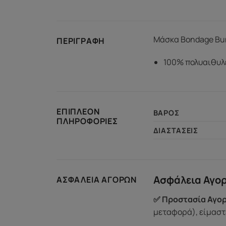
Μάσκα Bondage Bu
ΠΕΡΙΓΡΑΦΉ
100% πολυαιθυλ
ΕΠΙΠΛΈΟΝ
ΒΆΡΟΣ
ΠΛΗΡΟΦΟΡΊΕΣ
ΔΙΑΣΤΆΣΕΙΣ
Ασφάλεια Αγο
ΑΣΦΆΛΕΙΑ ΑΓΟΡΏΝ
✅ Προστασία Αγορ
μεταφορά), είμαστε