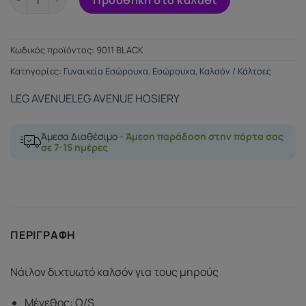
Κωδικός προϊόντος:
9011 BLACK
Κατηγορίες:
Γυναικεία Εσώρουχα
,
Εσώρουχα
,
Καλσόν / Κάλτσες
LEG AVENUE
LEG AVENUE HOSIERY
Άμεσα Διαθέσιμο -
Άμεση παράδοση στην πόρτα σας
σε 7-15 ημέρες
ΠΕΡΙΓΡΑΦΉ
Νάιλον διχτυωτό καλσόν για τους μηρούς
Μέγεθος: O/S