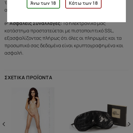
των υπηρεσιών μας, σύμφωνα με την πολιτική
Άνω των 18
Κάτω των 18
απορρήτου μας.
✅ Ασφαλείς Συναλλαγές:
Το ηλεκτρονικό μας
κατάστημα προστατεύεται με πιστοποιητικό SSL,
εξασφαλίζοντας πλήρως ότι όλες οι πληρωμές και τα
προσωπικά σας δεδομένα είναι κρυπτογραφημένα και
ασφαλή.
ΣΧΕΤΙΚΆ ΠΡΟΪΌΝΤΑ