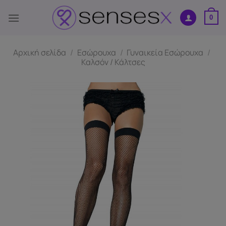
Μετάβαση
στο
0
περιεχόμενο
Αρχική σελίδα
/
Εσώρουχα
/
Γυναικεία Εσώρουχα
/
Καλσόν / Κάλτσες