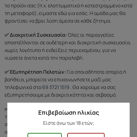
το προϊόν σας (π.χ. ελαττωματικό ή κατεστραμμένο κατά
τη μεταφορά), είμαστε εδώ για εσάς. Η ομάδα μας θα
φροντίσει να βρει λύση άμεσα σε κάθε ζήτημα.
✅ Διακριτική Συσκευασία:
Όλες οι παραγγελίες
αποστέλλονται σε ουδέτερη και διακριτική συσκευασία,
χωρίς λογότυπα ή ενδείξεις περιεχομένου, για να
νιώσετε άνετα κατά την παραλαβή.
✅ Εξυπηρέτηση Πελατών:
Για οποιαδήποτε απορία ή
βοήθεια, μπορείτε να επικοινωνήσετε μαζί μας
τηλεφωνικά στο
69 3721 1519
. Θα χαρούμε να σας
εξυπηρετήσουμε με διακριτικότητα και σεβασμό.
✅ Σεβασμός στην Ιδιωτικότητά σας:
Προστατεύουμε
Επιβεβαίωση ηλικίας
τα προσωπικά σας δεδομένα και δεν κοινοποιούμε ποτέ
Είστε άνω των 18 ετών;
σε τρίτους. Χρησιμοποιούμε τις πληροφορίες σας
αποκλειστικά για την ολοκλήρωση των παραγγελιών και