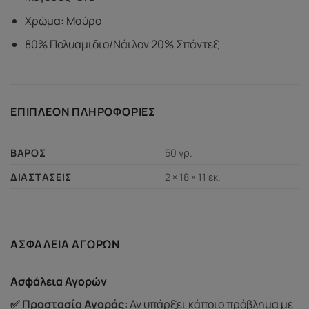
Χρώμα: Μαύρο
80% Πολυαμίδιο/Νάιλον 20% Σπάντεξ
ΕΠΙΠΛΈΟΝ ΠΛΗΡΟΦΟΡΊΕΣ
50 γρ.
ΒΆΡΟΣ
2 × 18 × 11 εκ.
ΔΙΑΣΤΆΣΕΙΣ
ΑΣΦΆΛΕΙΑ ΑΓΟΡΏΝ
Ασφάλεια Αγορών
✅ Προστασία Αγοράς:
Αν υπάρξει κάποιο πρόβλημα με