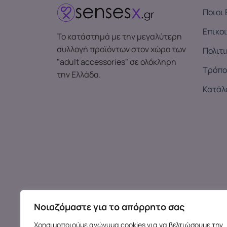
Ποιοι 
Επικο
Το κατάστημά με την μεγαλύτερη
συλλογή προϊόντων στον χώρο των
Πολιτ
"adult accessories" σε ολόκληρη
Τρόπο
την Ελλάδα.
Κατάλ
Νοιαζόμαστε για το απόρρητο σας
Χρησιμοποιούμε ανώνυμα cookies για να βελτιώσουμε την