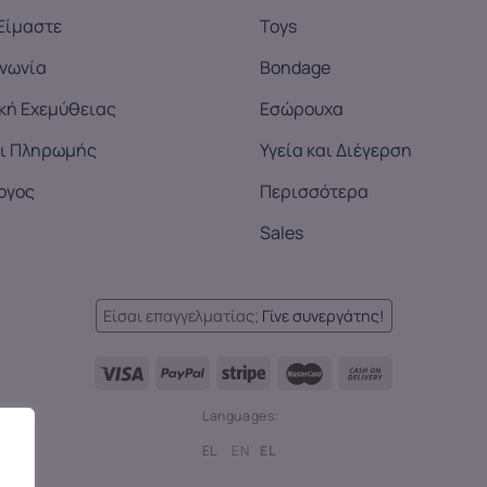
Είμαστε
Toys
ινωνία
Bondage
ική Εχεμύθειας
Εσώρουχα
ι Πληρωμής
Υγεία και Διέγερση
ογος
Περισσότερα
Sales
Είσαι επαγγελματίας;
Γίνε συνεργάτης!
Languages:
EL
EN
EL