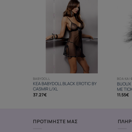
BABYDOLL
BOA ΚΑΙ 
KEA BABYDOLL BLACK EROTIC BY
BIJOUX
H STAR BLACK
CASMIR L/XL
ME TIC
37.27
€
11.55
€
ΠΡΟΤΙΜΗΣΤΕ ΜΑΣ
ΠΛΗΡ