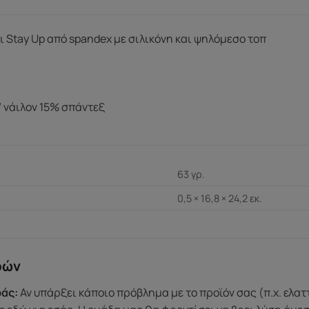
 Stay Up από spandex με σιλικόνη και ψηλόμεσο τοπ
 νάιλον 15% σπάντεξ
63 γρ.
0,5 × 16,8 × 24,2 εκ.
ρών
άς:
Αν υπάρξει κάποιο πρόβλημα με το προϊόν σας (π.χ. ελα