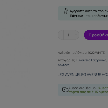
Αγοράστε αυτό το προϊόν
Πόντους
- που ισοδυναμ
LEG AVENUE STAY UP SHEER H
Προσθήκη
Κωδικός προϊόντος:
1022 WHITE
Κατηγορίες:
Γυναικεία Εσώρουχα
,
Κάλτσες
LEG AVENUE
LEG AVENUE HO
Άμεσα Διαθέσιμο -
Άμεσ
πόρτα σας σε 7-15 ημέρ