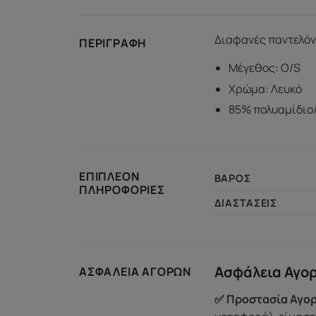
Διαφανές παντελόνι
ΠΕΡΙΓΡΑΦΉ
Μέγεθος: O/S
Χρώμα: Λευκό
85% πολυαμίδιο/
ΕΠΙΠΛΈΟΝ
ΒΆΡΟΣ
ΠΛΗΡΟΦΟΡΊΕΣ
ΔΙΑΣΤΆΣΕΙΣ
Ασφάλεια Αγο
ΑΣΦΆΛΕΙΑ ΑΓΟΡΏΝ
✅ Προστασία Αγορ