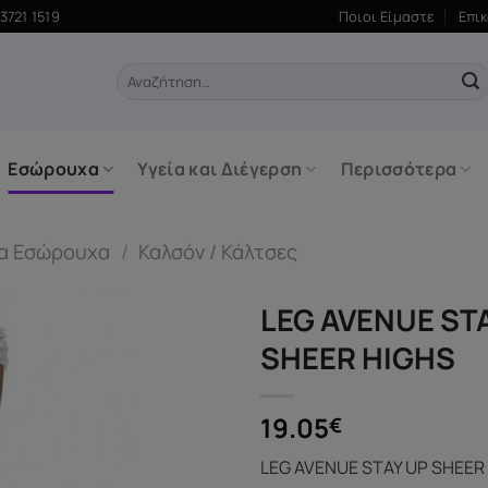
3721 1519
Ποιοι Είμαστε
Επι
Αναζήτηση
για:
Εσώρουχα
Υγεία και Διέγερση
Περισσότερα
ία Εσώρουχα
/
Καλσόν / Κάλτσες
LEG AVENUE ST
SHEER HIGHS
19.05
€
LEG AVENUE STAY UP SHEER