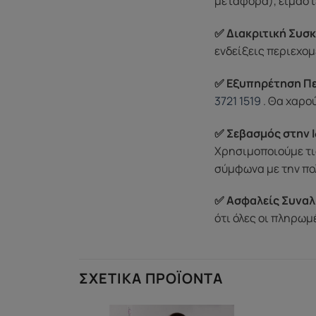
μεταφορά), είμαστε
✅ Διακριτική Συσκ
ενδείξεις περιεχομ
✅ Εξυπηρέτηση Π
3721 1519
. Θα χαρο
✅ Σεβασμός στην Ι
Χρησιμοποιούμε τι
σύμφωνα με την πο
✅ Ασφαλείς Συναλ
ότι όλες οι πληρω
ΣΧΕΤΙΚΆ ΠΡΟΪΌΝΤΑ