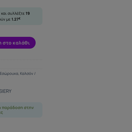
 και συλλέξτε
19
ούν με
1.27
€
IGHS ποσότητα
 στο καλάθι
Εσώρουχα
,
Καλσόν /
SIERY
η παράδοση στην
ες