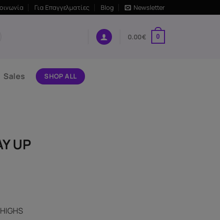
κοινωνία
Για Επαγγελματίες
Blog
Newsletter
0.00
€
0
Sales
SHOP ALL
AY UP
 HIGHS