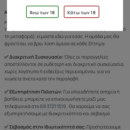
Ασφάλεια Αγορών
Άνω των 18
Κάτω των 18
✅ Προστασία Αγοράς:
Αν υπάρξει κάποιο πρόβλημα με
το προϊόν σας (π.χ. ελαττωματικό ή κατεστραμμένο κατά
τη μεταφορά), είμαστε εδώ για εσάς. Η ομάδα μας θα
φροντίσει να βρει λύση άμεσα σε κάθε ζήτημα.
✅ Διακριτική Συσκευασία:
Όλες οι παραγγελίες
αποστέλλονται σε ουδέτερη και διακριτική συσκευασία,
χωρίς λογότυπα ή ενδείξεις περιεχομένου, για να
νιώσετε άνετα κατά την παραλαβή.
✅ Εξυπηρέτηση Πελατών:
Για οποιαδήποτε απορία ή
βοήθεια, μπορείτε να επικοινωνήσετε μαζί μας
τηλεφωνικά στο
69 3721 1519
. Θα χαρούμε να σας
εξυπηρετήσουμε με διακριτικότητα και σεβασμό.
✅ Σεβασμός στην Ιδιωτικότητά σας:
Προστατεύουμε