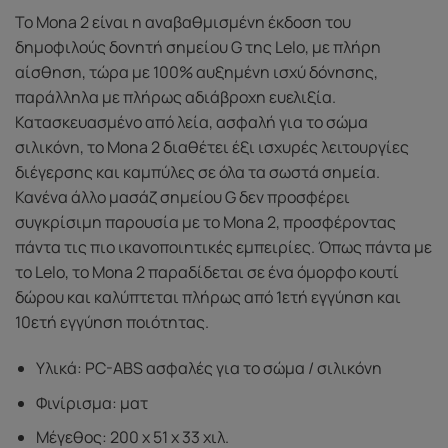
Το Mona 2 είναι η αναβαθμισμένη έκδοση του
δημοφιλούς δονητή σημείου G της Lelo, με πλήρη
αίσθηση, τώρα με 100% αυξημένη ισχύ δόνησης,
παράλληλα με πλήρως αδιάβροχη ευελιξία.
Κατασκευασμένο από λεία, ασφαλή για το σώμα
σιλικόνη, το Mona 2 διαθέτει έξι ισχυρές λειτουργίες
διέγερσης και καμπύλες σε όλα τα σωστά σημεία.
Κανένα άλλο μασάζ σημείου G δεν προσφέρει
συγκρίσιμη παρουσία με το Mona 2, προσφέροντας
πάντα τις πιο ικανοποιητικές εμπειρίες. Όπως πάντα με
το Lelo, το Mona 2 παραδίδεται σε ένα όμορφο κουτί
δώρου και καλύπτεται πλήρως από 1ετή εγγύηση και
10ετή εγγύηση ποιότητας.
Υλικά: PC-ABS ασφαλές για το σώμα / σιλικόνη
Φινίρισμα: ματ
Μέγεθος: 200 x 51 x 33 χιλ.