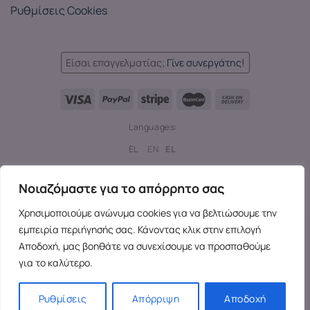
Ρυθμίσεις Cookies
Είσαι επαγγελματίας;
Γίνε συνεργάτης!
Languages:
EL
EN
EL
Copyright 2026 ©
SensesX
- Adult toys and merchandise | All
Νοιαζόμαστε για το απόρρητο σας
rights reserved.
Χρησιμοποιούμε ανώνυμα cookies για να βελτιώσουμε την
εμπειρία περιήγησής σας. Κάνοντας κλικ στην επιλογή
Αποδοχή, μας βοηθάτε να συνεχίσουμε να προσπαθούμε
για το καλύτερο.
Ρυθμίσεις
Απόρριψη
Αποδοχή