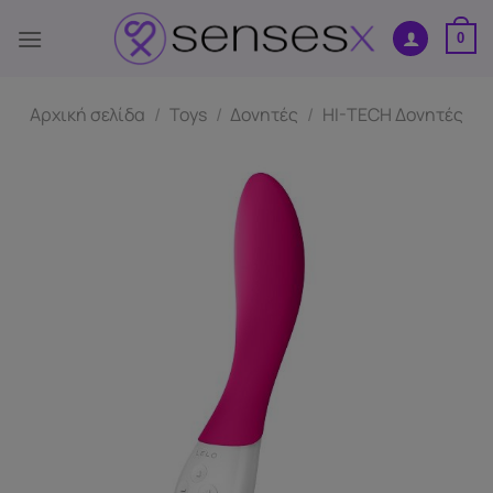
Μετάβαση
στο
0
περιεχόμενο
Αρχική σελίδα
/
Toys
/
Δονητές
/
HI-TECH Δονητές