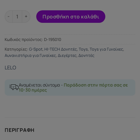
LELO MONA 2 VIBRATOR CERISE ποσότητα
Προσθήκη στο καλάθι
Κωδικός προϊόντος:
D-195010
Κατηγορίες:
G-Spot
,
HI-TECH Δονητές
,
Toys
,
Toys για Γυναίκες
,
Αυνανιστήρια για Γυναίκες
,
Διεγέρτες
,
Δονητές
LELO
Αναμένεται σύντομα -
Παράδοση στην πόρτα σας σε
10-30 ημέρες
ΠΕΡΙΓΡΑΦΉ