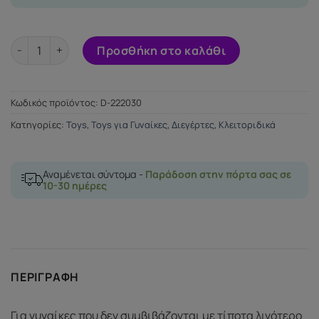
LELO ORA 3 DEEP ROSE ποσότητα
Προσθήκη στο καλάθι
Κωδικός προϊόντος:
D-222030
Κατηγορίες:
Toys
,
Toys για Γυναίκες
,
Διεγέρτες
,
Κλειτοριδικά
Αναμένεται σύντομα -
Παράδοση στην πόρτα σας σε
10-30 ημέρες
ΠΕΡΙΓΡΑΦΉ
Για γυναίκες που δεν συμβιβάζονται με τίποτα λιγότερο