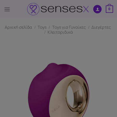
Μετάβαση
στο
0
περιεχόμενο
Αρχική σελίδα
/
Toys
/
Toys για Γυναίκες
/
Διεγέρτες
/
Κλειτοριδικά