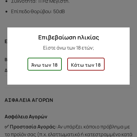
Συχνότητα: 11 Hz Μέγιστη.
Επίπεδο θορύβου: 50dB
Επιβεβαίωση ηλικίας
ΕΠΙΠΛΈΟΝ ΠΛΗΡΟΦΟΡΊΕΣ
Είστε άνω των 18 ετών;
295 γρ.
ΒΆΡΟΣ
Άνω των 18
Κάτω των 18
5,5 × 13,8 × 18,8 εκ.
ΔΙΑΣΤΆΣΕΙΣ
ΑΣΦΆΛΕΙΑ ΑΓΟΡΏΝ
Ασφάλεια Αγορών
✅ Προστασία Αγοράς:
Αν υπάρξει κάποιο πρόβλημα με
το προϊόν σας (π.χ. ελαττωματικό ή κατεστραμμένο κατά