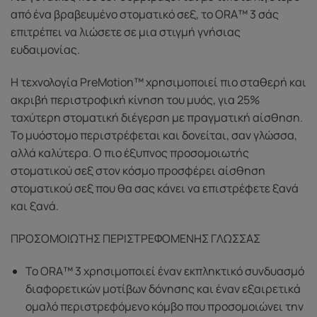
από ένα βραβευμένο στοματικό σεξ, το ORA™ 3 σάς
επιτρέπει να λιώσετε σε μια στιγμή γνήσιας
ευδαιμονίας.
Η τεχνολογία PreMotion™ χρησιμοποιεί πιο σταθερή και
ακριβή περιστροφική κίνηση του μυός, για 25%
ταχύτερη στοματική διέγερση με πραγματική αίσθηση.
Το μυόστομο περιστρέφεται και δονείται, σαν γλώσσα,
αλλά καλύτερα. Ο πιο έξυπνος προσομοιωτής
στοματικού σεξ στον κόσμο προσφέρει αίσθηση
στοματικού σεξ που θα σας κάνει να επιστρέφετε ξανά
και ξανά.
ΠΡΟΣΟΜΟΙΩΤΗΣ ΠΕΡΙΣΤΡΕΦΟΜΕΝΗΣ ΓΛΩΣΣΑΣ
Το ORA™ 3 χρησιμοποιεί έναν εκπληκτικό συνδυασμό
διαφορετικών μοτίβων δόνησης και έναν εξαιρετικά
ομαλό περιστρεφόμενο κόμβο που προσομοιώνει την