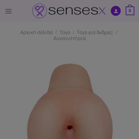
Μετάβαση
στο
0
περιεχόμενο
Αρχική σελίδα
/
Toys
/
Toys για Άνδρες
/
Αυνανιστήρια