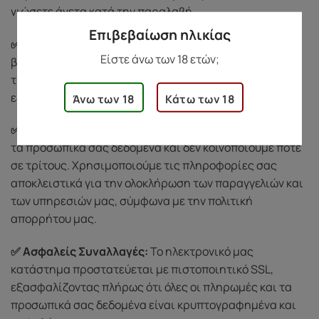
νιώσετε άνετα κατά την παραλαβή.
Επιβεβαίωση ηλικίας
✅ Εξυπηρέτηση Πελατών:
Για οποιαδήποτε απορία ή
Είστε άνω των 18 ετών;
βοήθεια, μπορείτε να επικοινωνήσετε μαζί μας
τηλεφωνικά στο
69 3721 1519
. Θα χαρούμε να σας
εξυπηρετήσουμε με διακριτικότητα και σεβασμό.
Άνω των 18
Κάτω των 18
✅ Σεβασμός στην Ιδιωτικότητά σας:
Προστατεύουμε
τα προσωπικά σας δεδομένα και δεν κοινοποιούμε ποτέ
σε τρίτους. Χρησιμοποιούμε τις πληροφορίες σας
αποκλειστικά για την ολοκλήρωση των παραγγελιών και
των υπηρεσιών μας, σύμφωνα με την πολιτική
απορρήτου μας.
✅ Ασφαλείς Συναλλαγές:
Το ηλεκτρονικό μας
κατάστημα προστατεύεται με πιστοποιητικό SSL,
εξασφαλίζοντας πλήρως ότι όλες οι πληρωμές και τα
προσωπικά σας δεδομένα είναι κρυπτογραφημένα και