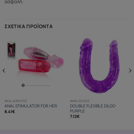
ασφαλή.
ΣΧΕΤΙΚΆ ΠΡΟΪΌΝΤΑ
ANAL ΔΟΝΗΤΈΣ
ANAL DILDOS
DOUBLE FLEXIBLE DILDO
ANAL STIMULATOR FOR HER
PURPLE
8.41
€
7.12
€