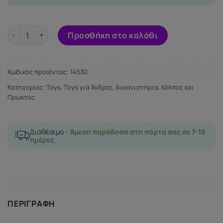
Masturbaror Anus Tight Ass Fuck Hole ποσότητα
Προσθήκη στο καλάθι
Κωδικός προϊόντος:
14530
Κατηγορίες:
Toys
,
Toys για Άνδρες
,
Αυνανιστήρια
,
Κόλπος και
Πρωκτός
Διαθέσιμο -
Άμεση παράδοση στη πόρτα σας σε 7-15
ημέρες
ΠΕΡΙΓΡΑΦΉ